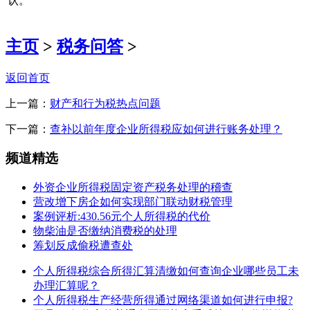
认。
主页
>
税务问答
>
返回首页
上一篇：
财产和行为税热点问题
下一篇：
查补以前年度企业所得税应如何进行账务处理？
频道精选
外资企业所得税固定资产税务处理的稽查
营改增下房企如何实现部门联动财税管理
案例评析:430.56元个人所得税的代价
物柴油是否缴纳消费税的处理
筹划反成偷税遭查处
个人所得税综合所得汇算清缴如何查询企业哪些员工未
办理汇算呢？
个人所得税生产经营所得通过网络渠道如何进行申报?