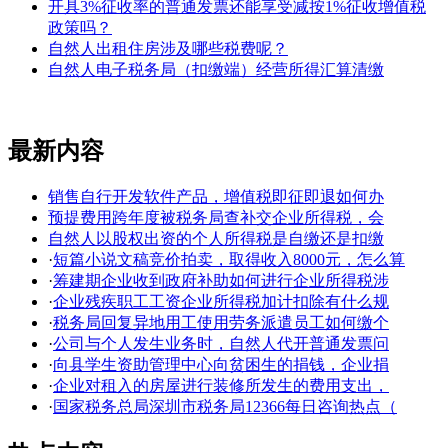
开具3%征收率的普通发票还能享受减按1%征收增值税
政策吗？
自然人出租住房涉及哪些税费呢？
自然人电子税务局（扣缴端）经营所得汇算清缴
最新内容
销售自行开发软件产品，增值税即征即退如何办
预提费用跨年度被税务局查补交企业所得税，会
自然人以股权出资的个人所得税是自缴还是扣缴
·
短篇小说文稿竞价拍卖，取得收入8000元，怎么算
·
筹建期企业收到政府补助如何进行企业所得税涉
·
企业残疾职工工资企业所得税加计扣除有什么规
·
税务局回复异地用工使用劳务派遣员工如何缴个
·
公司与个人发生业务时，自然人代开普通发票问
·
向县学生资助管理中心向贫困生的捐钱，企业捐
·
企业对租入的房屋进行装修所发生的费用支出，
·
国家税务总局深圳市税务局12366每日咨询热点（