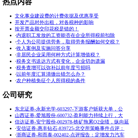
热点内容
文化事业建设费的计费依据及优惠享受
开发产品对外出租，对各税种的影响
按开票金额交印花税是错的！
·
内退职工发放的工资能否在企业所得税前扣除
·
个人为公司提供劳务，取得劳务报酬如何交税？
·
收入案例及实施问答分享
·
非居民企业采用何种方式计算增值税？
·
税务文书送达方式有变化，企业切勿遗漏
·
税务查增可以弥补以前年度亏损吗
·
以前年度汇算清缴出错怎么办？
·
农户种植免征个人所得税的条件
公司研究
东北证券-永新光学-603297-下游客户斩获大单，公
山西证券-爱旭股份-600732-盈利能力持续上行，大
信达证券-安宁股份-002978-铁矿拖累Q2业绩，纵向延
·
安信证券-惠丰钻石-839725-北交所策略事件点评：
·
浙商证券-和而泰-002402-点评报告：定增发力汽车