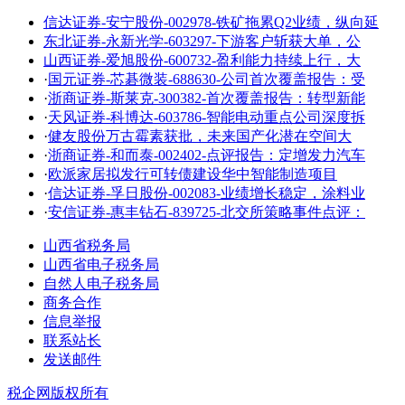
信达证券-安宁股份-002978-铁矿拖累Q2业绩，纵向延
东北证券-永新光学-603297-下游客户斩获大单，公
山西证券-爱旭股份-600732-盈利能力持续上行，大
·
国元证券-芯碁微装-688630-公司首次覆盖报告：受
·
浙商证券-斯莱克-300382-首次覆盖报告：转型新能
·
天风证券-科博达-603786-智能电动重点公司深度拆
·
健友股份万古霉素获批，未来国产化潜在空间大
·
浙商证券-和而泰-002402-点评报告：定增发力汽车
·
欧派家居拟发行可转债建设华中智能制造项目
·
信达证券-孚日股份-002083-业绩增长稳定，涂料业
·
安信证券-惠丰钻石-839725-北交所策略事件点评：
山西省税务局
山西省电子税务局
自然人电子税务局
商务合作
信息举报
联系站长
发送邮件
税企网版权所有