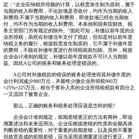
定：“企业应纳税所得额的计算，以权责发生制为原则，属于
当期的收入和费用，不论款项是否收付，均作为当期的收入
和费用;不属于当期的收入和费用，即使款项已经在当期收
付，均不作为当期的收入和费用。本条例和国务院财政、税
务主管部门另有规定的除外。”据此可知，补缴以前年度的企
业所得税，虽然在补缴当年支付了税款，但却是对以前年度
纳税义务的履行，根据权责发生制原则，它不属于补缴年度
的费用，不能在补缴年度进行所得税税前扣除。另外，根据
企业会计准则的规定，补缴以前年度税款不可计入当期损
益。因此A公司的税务和账务处理是错误的。
A公司对补缴税款的错误的账务处理使得其补缴年度的
会计利润减少900万元，并最终少缴企业所得税900万
×25%=225万元，相当于查补入库的企业所得税税款有四分之
一又流回了被查企业。
那么，正确的账务和税务处理应该是怎样的呢?
企业会计准则规定，前期差错更正的方法有两种，即追
溯重述法和未来适用法。企业应根据差错的性质和金额具体
判断差错的重要性，对于重要的前期差错，以及虽然不重要
但故意造成的前期差错，应当采用追溯重述法进行更正。对