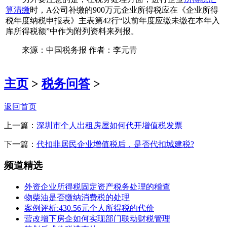
算清缴
时，A公司补缴的900万元企业所得税应在《企业所得
税年度纳税申报表》主表第42行“以前年度应缴未缴在本年入
库所得税额”中作为附列资料来列报。
来源：中国税务报 作者：李元青
主页
>
税务问答
>
返回首页
上一篇：
深圳市个人出租房屋如何代开增值税发票
下一篇：
代扣非居民企业增值税后，是否代扣城建税?
频道精选
外资企业所得税固定资产税务处理的稽查
物柴油是否缴纳消费税的处理
案例评析:430.56元个人所得税的代价
营改增下房企如何实现部门联动财税管理