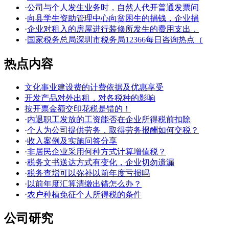
·
公司与个人发生业务时，自然人代开普通发票问
·
向县学生资助管理中心向贫困生的捐钱，企业捐
·
企业对租入的房屋进行装修所发生的费用支出，
·
国家税务总局深圳市税务局12366每日咨询热点（
热点内容
文化事业建设费的计费依据及优惠享受
开发产品对外出租，对各税种的影响
按开票金额交印花税是错的！
·
内退职工发放的工资能否在企业所得税前扣除
·
个人为公司提供劳务，取得劳务报酬如何交税？
·
收入案例及实施问答分享
·
非居民企业采用何种方式计算增值税？
·
税务文书送达方式有变化，企业切勿遗漏
·
税务查增可以弥补以前年度亏损吗
·
以前年度汇算清缴出错怎么办？
·
农户种植免征个人所得税的条件
公司研究