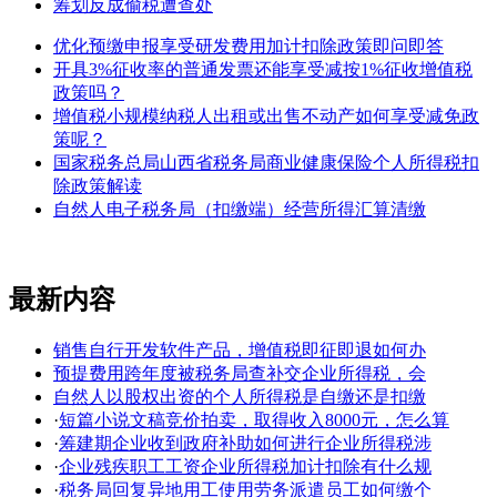
筹划反成偷税遭查处
优化预缴申报享受研发费用加计扣除政策即问即答
开具3%征收率的普通发票还能享受减按1%征收增值税
政策吗？
增值税小规模纳税人出租或出售不动产如何享受减免政
策呢？
国家税务总局山西省税务局商业健康保险个人所得税扣
除政策解读
自然人电子税务局（扣缴端）经营所得汇算清缴
最新内容
销售自行开发软件产品，增值税即征即退如何办
预提费用跨年度被税务局查补交企业所得税，会
自然人以股权出资的个人所得税是自缴还是扣缴
·
短篇小说文稿竞价拍卖，取得收入8000元，怎么算
·
筹建期企业收到政府补助如何进行企业所得税涉
·
企业残疾职工工资企业所得税加计扣除有什么规
·
税务局回复异地用工使用劳务派遣员工如何缴个