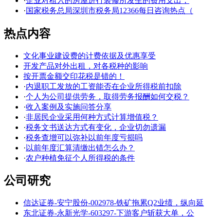
·
企业对租入的房屋进行装修所发生的费用支出，
·
国家税务总局深圳市税务局12366每日咨询热点（
热点内容
文化事业建设费的计费依据及优惠享受
开发产品对外出租，对各税种的影响
按开票金额交印花税是错的！
·
内退职工发放的工资能否在企业所得税前扣除
·
个人为公司提供劳务，取得劳务报酬如何交税？
·
收入案例及实施问答分享
·
非居民企业采用何种方式计算增值税？
·
税务文书送达方式有变化，企业切勿遗漏
·
税务查增可以弥补以前年度亏损吗
·
以前年度汇算清缴出错怎么办？
·
农户种植免征个人所得税的条件
公司研究
信达证券-安宁股份-002978-铁矿拖累Q2业绩，纵向延
东北证券-永新光学-603297-下游客户斩获大单，公