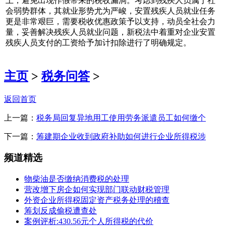
上，避免出现作假带来的税收漏洞。考虑到残疾人员属于社
会弱势群体，其就业形势尤为严峻，安置残疾人员就业任务
更是非常艰巨，需要税收优惠政策予以支持，动员全社会力
量，妥善解决残疾人员就业问题，新税法中着重对企业安置
残疾人员支付的工资给予加计扣除进行了明确规定。
主页
>
税务问答
>
返回首页
上一篇：
税务局回复异地用工使用劳务派遣员工如何缴个
下一篇：
筹建期企业收到政府补助如何进行企业所得税涉
频道精选
物柴油是否缴纳消费税的处理
营改增下房企如何实现部门联动财税管理
外资企业所得税固定资产税务处理的稽查
筹划反成偷税遭查处
案例评析:430.56元个人所得税的代价