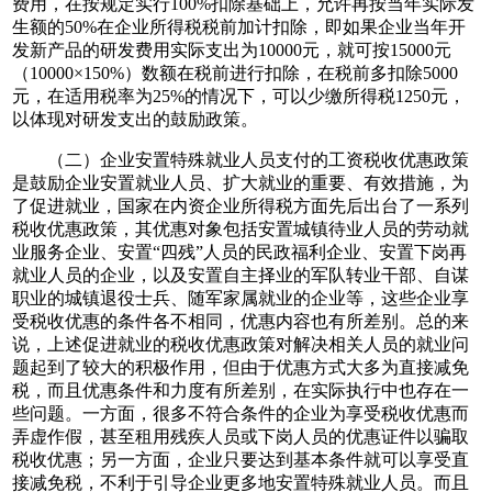
费用，在按规定实行100%扣除基础上，允许再按当年实际发
生额的50%在企业所得税税前加计扣除，即如果企业当年开
发新产品的研发费用实际支出为10000元，就可按15000元
（10000×150%）数额在税前进行扣除，在税前多扣除5000
元，在适用税率为25%的情况下，可以少缴所得税1250元，
以体现对研发支出的鼓励政策。
（二）企业安置特殊就业人员支付的工资税收优惠政策
是鼓励企业安置就业人员、扩大就业的重要、有效措施，为
了促进就业，国家在内资企业所得税方面先后出台了一系列
税收优惠政策，其优惠对象包括安置城镇待业人员的劳动就
业服务企业、安置“四残”人员的民政福利企业、安置下岗再
就业人员的企业，以及安置自主择业的军队转业干部、自谋
职业的城镇退役士兵、随军家属就业的企业等，这些企业享
受税收优惠的条件各不相同，优惠内容也有所差别。总的来
说，上述促进就业的税收优惠政策对解决相关人员的就业问
题起到了较大的积极作用，但由于优惠方式大多为直接减免
税，而且优惠条件和力度有所差别，在实际执行中也存在一
些问题。一方面，很多不符合条件的企业为享受税收优惠而
弄虚作假，甚至租用残疾人员或下岗人员的优惠证件以骗取
税收优惠；另一方面，企业只要达到基本条件就可以享受直
接减免税，不利于引导企业更多地安置特殊就业人员。而且