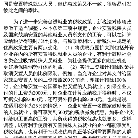
同是安置特殊就业人员，但优惠政策又不一致，很容易引发
彼此之间的攀比。
为了进一步完善促进就业的税收政策，新税法对该项政
策做了适当调整，在本条第二项中规定，企业安置残疾人员
及国家鼓励安置的其他就业人员所支付的工资，可以在计算
应纳税所得额时加计扣除。与原政策相比，新税法中规定的
优惠政策主要有两点变化：（1）将优惠范围扩大到包括外资
企业在内的所有安置特殊就业人员的企业，有利于鼓励社会
各类企业吸纳特殊人员就业，为社会提供更多的就业机会，
更好地保障弱势群体的利益。（2）实行工资加计扣除政策并
取消安置人员的比例限制。例如，当允许企业对其支付给国
家鼓励安置人员的工资按照200％扣除，即加计扣除100％
时，企业每安置一名国家鼓励安置的人员就业，如果企业支
付的月工资为2000元，则企业在计算应纳税所得额时，不仅
可据实扣除2000元，还可另外再多扣除2000元。也就是说，
在适用税率为25％的情况下，企业每安置一名国家鼓励安置
的人员就业，将可享受到500元的税收减免优惠。如果企业支
付给职工更高的工资，其所获得的税收优惠也就更多。这样
调整，既有利于使所有安置特殊人员就业的企业都能享受到
税收优惠，也有利于把税收优惠真正落实到需要照顾的人群