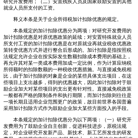
研究开发费用；（二）安置残疾人员及国家鼓励安置的其他
就业人员所支付的工资。
释义本条是关于企业所得税加计扣除优惠的规定。
本条规定的加计扣除优惠分为两项：对研究开发费用的
加计扣除优惠是对原优惠政策的延续；对安置特殊就业人员
所支付工资的加计扣除优惠是在对原就业再就业税收优惠政
策转变优惠方式并进行整合后形成的。加计扣除是指按照税
法规定允许企业在按实际发生数额扣除成本费用的基础上，
再允许其对某一类成本费用加成一定比例，作为计算应纳税
所得额时的扣除数额的一种税收优惠措施。与直接减免税相
比，由于加计扣除的对象是企业的某些具体支出项目，在这
些项目上支出越多，得到的优惠越大，因此加计扣除对于鼓
励企业加大对某些项目的支出更有针对性。直接减免税政策
一般都有严格的限制条件和执行期限，而加计扣除则往往是
一项长期且适用企业范围更广的政策，故目前世界各国普遍
采用加计扣除方式作为鼓励企业加大某些方面投入的手段。
本条规定的加计扣除优惠分为以下两项：（一）研究开
发费用为了鼓励企业自主创新，促进科技进步，原税法规
定，对企业研究开发新产品、新技术、新工艺所发生的研发