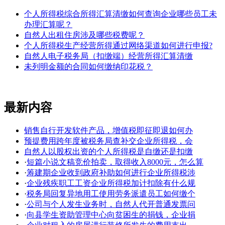
个人所得税综合所得汇算清缴如何查询企业哪些员工未
办理汇算呢？
自然人出租住房涉及哪些税费呢？
个人所得税生产经营所得通过网络渠道如何进行申报?
自然人电子税务局（扣缴端）经营所得汇算清缴
未列明金额的合同如何缴纳印花税？
最新内容
销售自行开发软件产品，增值税即征即退如何办
预提费用跨年度被税务局查补交企业所得税，会
自然人以股权出资的个人所得税是自缴还是扣缴
·
短篇小说文稿竞价拍卖，取得收入8000元，怎么算
·
筹建期企业收到政府补助如何进行企业所得税涉
·
企业残疾职工工资企业所得税加计扣除有什么规
·
税务局回复异地用工使用劳务派遣员工如何缴个
·
公司与个人发生业务时，自然人代开普通发票问
·
向县学生资助管理中心向贫困生的捐钱，企业捐