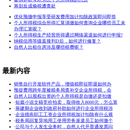
筹划反成偷税遭查处
优化预缴申报享受研发费用加计扣除政策即问即答
个人所得税综合所得汇算清缴如何查询企业哪些员工未
办理汇算呢？
个人所得税生产经营所得通过网络渠道如何进行申报?
纳税信用等级直接判D后，如何进行修复？
自然人出租住房涉及哪些税费呢？
最新内容
销售自行开发软件产品，增值税即征即退如何办
预提费用跨年度被税务局查补交企业所得税，会
自然人以股权出资的个人所得税是自缴还是扣缴
·
短篇小说文稿竞价拍卖，取得收入8000元，怎么算
·
筹建期企业收到政府补助如何进行企业所得税涉
·
企业残疾职工工资企业所得税加计扣除有什么规
·
税务局回复异地用工使用劳务派遣员工如何缴个
·
公司与个人发生业务时，自然人代开普通发票问