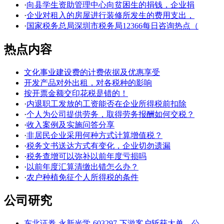
·
向县学生资助管理中心向贫困生的捐钱，企业捐
·
企业对租入的房屋进行装修所发生的费用支出，
·
国家税务总局深圳市税务局12366每日咨询热点（
热点内容
文化事业建设费的计费依据及优惠享受
开发产品对外出租，对各税种的影响
按开票金额交印花税是错的！
·
内退职工发放的工资能否在企业所得税前扣除
·
个人为公司提供劳务，取得劳务报酬如何交税？
·
收入案例及实施问答分享
·
非居民企业采用何种方式计算增值税？
·
税务文书送达方式有变化，企业切勿遗漏
·
税务查增可以弥补以前年度亏损吗
·
以前年度汇算清缴出错怎么办？
·
农户种植免征个人所得税的条件
公司研究
东北证券-永新光学-603297-下游客户斩获大单，公