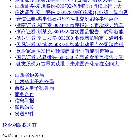
山西证券-爱旭股份-600732-盈利能力持续上行，大
信达证券-安宁股份-002978-铁矿拖累Q2业绩，纵向延
·
安信证券-惠丰钻石-839725-北交所策略事件点评：
·
浙商证券-和而泰-002402-点评报告：定增发力汽车
·
浙商证券-斯莱克-300382-首次覆盖报告：转型新能
·
信达证券-孚日股份-002083-业绩增长稳定，涂料业
·
天风证券-科博达-603786-智能电动重点公司深度拆
·
欧派家居拟发行可转债建设华中智能制造项目
·
国元证券-芯碁微装-688630-公司首次覆盖报告：受
·
健友股份万古霉素获批，未来国产化潜在空间大
山西省税务局
山西省电子税务局
自然人电子税务局
商务合作
信息举报
联系站长
发送邮件
税企网版权所有
站长QQ:626124478