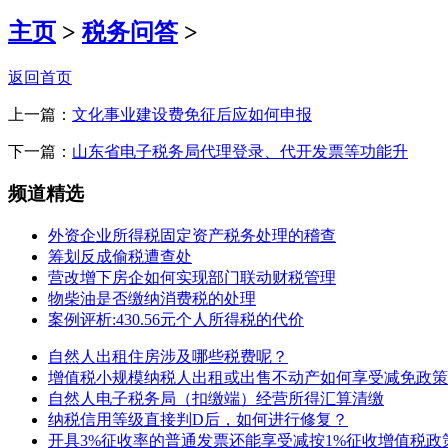
主页
>
税务问答
>
返回首页
上一篇：
文化事业建设费免征后应如何申报
下一篇：
山东省电子税务局代理登录、代开发票等功能升
频道精选
外资企业所得税固定资产税务处理的稽查
筹划反成偷税遭查处
营改增下房企如何实现部门联动财税管理
物柴油是否缴纳消费税的处理
案例评析:430.56元个人所得税的代价
自然人出租住房涉及哪些税费呢？
增值税小规模纳税人出租或出售不动产如何享受减免政策
自然人电子税务局（扣缴端）经营所得汇算清缴
纳税信用等级直接判D后，如何进行修复？
开具3%征收率的普通发票还能享受减按1%征收增值税政