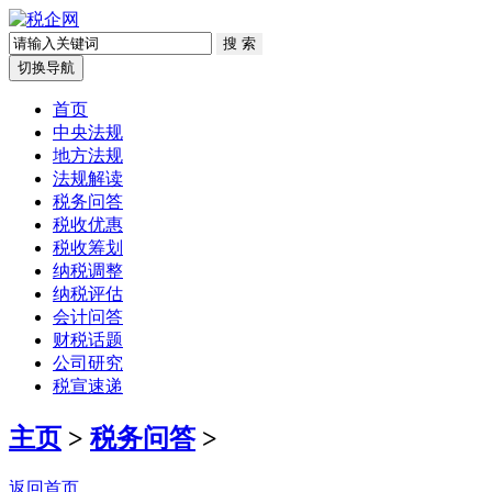
切换导航
首页
中央法规
地方法规
法规解读
税务问答
税收优惠
税收筹划
纳税调整
纳税评估
会计问答
财税话题
公司研究
税宣速递
主页
>
税务问答
>
返回首页