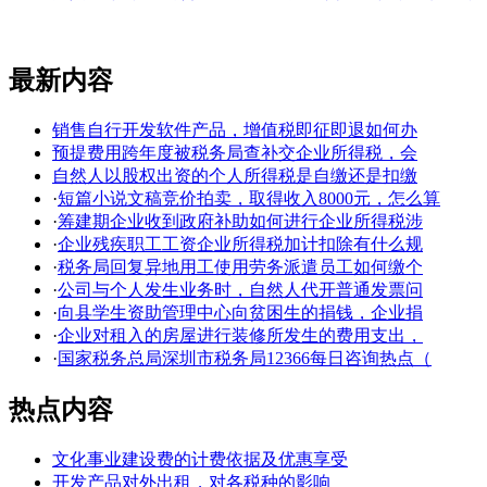
最新内容
销售自行开发软件产品，增值税即征即退如何办
预提费用跨年度被税务局查补交企业所得税，会
自然人以股权出资的个人所得税是自缴还是扣缴
·
短篇小说文稿竞价拍卖，取得收入8000元，怎么算
·
筹建期企业收到政府补助如何进行企业所得税涉
·
企业残疾职工工资企业所得税加计扣除有什么规
·
税务局回复异地用工使用劳务派遣员工如何缴个
·
公司与个人发生业务时，自然人代开普通发票问
·
向县学生资助管理中心向贫困生的捐钱，企业捐
·
企业对租入的房屋进行装修所发生的费用支出，
·
国家税务总局深圳市税务局12366每日咨询热点（
热点内容
文化事业建设费的计费依据及优惠享受
开发产品对外出租，对各税种的影响