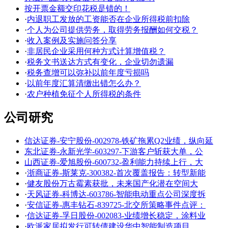
按开票金额交印花税是错的！
·
内退职工发放的工资能否在企业所得税前扣除
·
个人为公司提供劳务，取得劳务报酬如何交税？
·
收入案例及实施问答分享
·
非居民企业采用何种方式计算增值税？
·
税务文书送达方式有变化，企业切勿遗漏
·
税务查增可以弥补以前年度亏损吗
·
以前年度汇算清缴出错怎么办？
·
农户种植免征个人所得税的条件
公司研究
信达证券-安宁股份-002978-铁矿拖累Q2业绩，纵向延
东北证券-永新光学-603297-下游客户斩获大单，公
山西证券-爱旭股份-600732-盈利能力持续上行，大
·
浙商证券-斯莱克-300382-首次覆盖报告：转型新能
·
健友股份万古霉素获批，未来国产化潜在空间大
·
天风证券-科博达-603786-智能电动重点公司深度拆
·
安信证券-惠丰钻石-839725-北交所策略事件点评：
·
信达证券-孚日股份-002083-业绩增长稳定，涂料业
·
欧派家居拟发行可转债建设华中智能制造项目