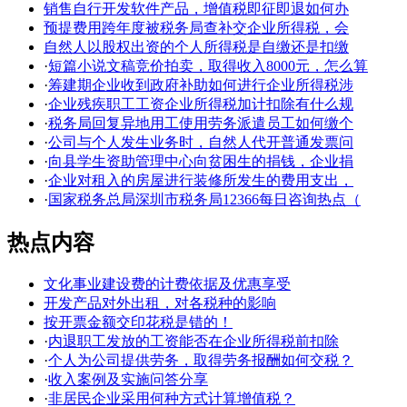
销售自行开发软件产品，增值税即征即退如何办
预提费用跨年度被税务局查补交企业所得税，会
自然人以股权出资的个人所得税是自缴还是扣缴
·
短篇小说文稿竞价拍卖，取得收入8000元，怎么算
·
筹建期企业收到政府补助如何进行企业所得税涉
·
企业残疾职工工资企业所得税加计扣除有什么规
·
税务局回复异地用工使用劳务派遣员工如何缴个
·
公司与个人发生业务时，自然人代开普通发票问
·
向县学生资助管理中心向贫困生的捐钱，企业捐
·
企业对租入的房屋进行装修所发生的费用支出，
·
国家税务总局深圳市税务局12366每日咨询热点（
热点内容
文化事业建设费的计费依据及优惠享受
开发产品对外出租，对各税种的影响
按开票金额交印花税是错的！
·
内退职工发放的工资能否在企业所得税前扣除
·
个人为公司提供劳务，取得劳务报酬如何交税？
·
收入案例及实施问答分享
·
非居民企业采用何种方式计算增值税？