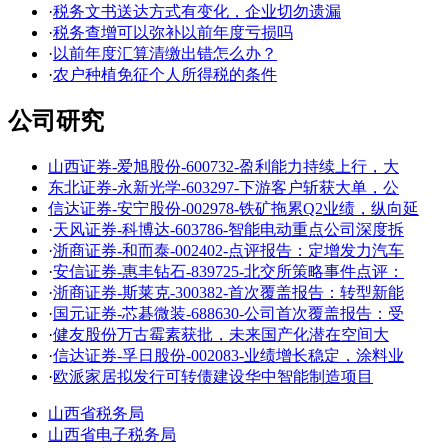
·
税务文书送达方式有变化，企业切勿遗漏
·
税务查增可以弥补以前年度亏损吗
·
以前年度汇算清缴出错怎么办？
·
农户种植免征个人所得税的条件
公司研究
山西证券-爱旭股份-600732-盈利能力持续上行，大
东北证券-永新光学-603297-下游客户斩获大单，公
信达证券-安宁股份-002978-铁矿拖累Q2业绩，纵向延
·
天风证券-科博达-603786-智能电动重点公司深度拆
·
浙商证券-和而泰-002402-点评报告：定增发力汽车
·
安信证券-惠丰钻石-839725-北交所策略事件点评：
·
浙商证券-斯莱克-300382-首次覆盖报告：转型新能
·
国元证券-芯碁微装-688630-公司首次覆盖报告：受
·
健友股份万古霉素获批，未来国产化潜在空间大
·
信达证券-孚日股份-002083-业绩增长稳定，涂料业
·
欧派家居拟发行可转债建设华中智能制造项目
山西省税务局
山西省电子税务局