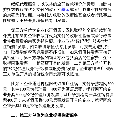
经纪代理服务，以取得的全部价款和价外费用，扣除向
委托方收取并代为支付的政府性
基金
或者行政事业性收费后
的余额为销售额。向委托方收取的政府性基金或者行政事业
性收费，不得开具增值税专用发票。
第三方单位为企业代订酒店，应以取得的全部价款和价
外费用扣除向企业收取并代为支付的政府性基金或者行政事
业性收费后的余额为销售额。企业取得“经纪代理服务*代订
住宿费”发票，如果取得增值税专用发票，可按规定进行抵
扣；取得增值税普通发票不能抵扣。如果酒店将发票直接开
具给企业，第三方单位的销售额不包括酒店的住宿费；企业
取得两张发票，一是酒店开具的发票，二是第三方单位开具
的“经纪代理服务*手续费或服务费”发票；企业取得酒店和第
三方单位开具的增值税专用发票可以抵扣。
比如：企业通过携程网代订酒店住宿，支付给携程网500
元，其中100元为代理费，400元为酒店房费。携程网可给企
业开具500元经纪代理服务发票，酒店给携程网开具住宿费发
票400元；或者酒店将400元房费发票开具给企业，携程网给
企业开具100元经纪代理服务发票。
二、第三方单位为企业提供住宿服务