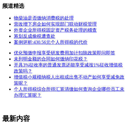
频道精选
物柴油是否缴纳消费税的处理
营改增下房企如何实现部门联动财税管理
外资企业所得税固定资产税务处理的稽查
筹划反成偷税遭查处
案例评析:430.56元个人所得税的代价
优化预缴申报享受研发费用加计扣除政策即问即答
未列明金额的合同如何缴纳印花税？
开具3%征收率的普通发票还能享受减按1%征收增值税
政策吗？
增值税小规模纳税人出租或出售不动产如何享受减免政
策呢？
个人所得税综合所得汇算清缴如何查询企业哪些员工未
办理汇算呢？
最新内容