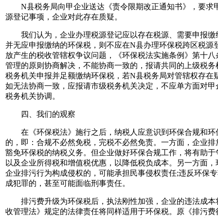
N县税务局向甲企业送达《责令限期改正通知书》，要求甲
源登记事项，企业对此存在质疑。
我们认为，企业办理税源登记应以存在税源、需要申报缴纳
并无应申报缴纳的环保税，则不应在N县办理环保税跨区税源
放产生的税收管辖权争议问题，《环保税法实施条例》第十八
管理的原则协商解决，不能协商一致的，报请共同的上级税务
税务机关申报并足额缴纳环保税，若N县税务局对管辖权存在
如无法协商一致，应报请市级税务机关决定，不应单方面对甲
税务机关协调。
四、我们的观察
在《环保税法》施行之后，纳税人应意识到环保合规和环保
的，即：合规不必然免税，完税不必然免责。一方面，企业排
豁免环保税的纳税义务。但企业做好环保合规工作，将有助于
以及企业所得税和增值税优惠，以降低税负成本。另一方面，环
企业排污行为构成侵权的，可能承担民事侵权责任;违反环保专
成犯罪的，甚至可能面临刑事责任。
排污费升级为环保税后，执法刚性加强，企业的违法成本将
收管理法》规定的法律责任将同样适用于环保税。原《排污费