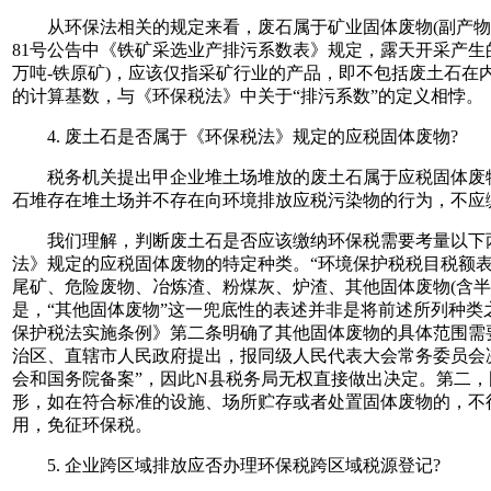
从环保法相关的规定来看，废石属于矿业固体废物(副产物
81号公告中《铁矿采选业产排污系数表》规定，露天开采产生
万吨-铁原矿)，应该仅指采矿行业的产品，即不包括废土石在
的计算基数，与《环保税法》中关于“排污系数”的定义相悖。
4. 废土石是否属于《环保税法》规定的应税固体废物?
税务机关提出甲企业堆土场堆放的废土石属于应税固体废物
石堆存在堆土场并不存在向环境排放应税污染物的行为，不应
我们理解，判断废土石是否应该缴纳环保税需要考量以下两
法》规定的应税固体废物的特定种类。“环境保护税税目税额表
尾矿、危险废物、冶炼渣、粉煤灰、炉渣、其他固体废物(含半
是，“其他固体废物”这一兜底性的表述并非是将前述所列种类
保护税法实施条例》第二条明确了其他固体废物的具体范围需
治区、直辖市人民政府提出，报同级人民代表大会常务委员会
会和国务院备案”，因此N县税务局无权直接做出决定。第二，固
形，如在符合标准的设施、场所贮存或者处置固体废物的，不
用，免征环保税。
5. 企业跨区域排放应否办理环保税跨区域税源登记?