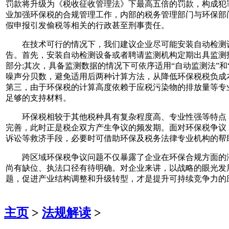
罚款将升级为《税收征收管理法》下最高五倍的罚款，构成犯
业加强环保税的合规管理工作，内部的税务管理部门与环保部
假申报引发偷税等相关的行政甚至刑事责任。
在技术可行的情况下，我们建议企业尽可能安装自动检测设
告。首先，安装自动检测设备或者聘请监测机构定期出具监测
部分;其次，具备监测数据的情况下可依序适用“自动监测法”和
噪声分贝数，避免适用后两种计算方法，从降低环保税税负成本
第三，由于环保税的计算高度依赖于应税污染物的排放量等专
足够的支持材料。
环保税相较于其他税种具有复杂程度高、专业性强等特点，
完善，此时正是税企双方产生争议的频发期。面对环保税争议
诉讼等救济手段，必要时可借助环保及税务法律专业机构的帮
跨区域环保税争议问题不仅暴露了企业在环保合规方面的潜
尚有缺位、执法口径有待明确。对企业来讲，以战略的眼光发
题，促进产业结构调整和升级转型，才是提升可持续竞争力的
主页
>
法规解读
>