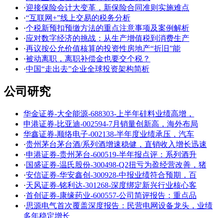
·
迎接保险会计大变革，新保险合同准则实施难点
·
“互联网+”线上交易的税务分析
·
个税新预扣预缴方法的重点注意事项及案例解析
·
应对数字经济的挑战：从生产增值税到消费生产
·
再议按公允价值核算的投资性房地产“折旧”能
·
被动离职，离职补偿金也要交个税？
·
中国“走出去”企业全球投资架构简析
公司研究
华金证券-大全能源-688303-上半年硅料业绩高增，
申港证券-比亚迪-002594-7月销量创新高，海外布局
华鑫证券-顺络电子-002138-半年度业绩承压，汽车
·
贵州茅台茅台酒/系列酒增速稳健，直销收入增长迅速
·
申港证券-贵州茅台-600519-半年报点评：系列酒升
·
国盛证券-温氏股份-300498-Q2扭亏为盈经营改善，猪
·
安信证券-华安鑫创-300928-中报业绩符合预期，百
·
天风证券-铭利达-301268-深度绑定新兴行业核心客
·
首创证券-康缘药业-600557-公司简评报告：重点品
·
思源电气首次覆盖深度报告：民营电网设备龙头，业绩
多年稳定增长