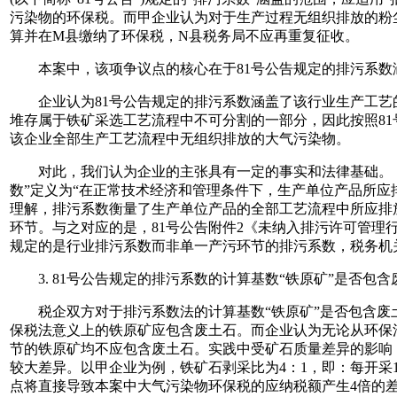
污染物的环保税。而甲企业认为对于生产过程无组织排放的粉
算并在M县缴纳了环保税，N县税务局不应再重复征收。
本案中，该项争议点的核心在于81号公告规定的排污系数涵
企业认为81号公告规定的排污系数涵盖了该行业生产工艺
堆存属于铁矿采选工艺流程中不可分割的一部分，因此按照8
该企业全部生产工艺流程中无组织排放的大气污染物。
对此，我们认为企业的主张具有一定的事实和法律基础。《
数”定义为“在正常技术经济和管理条件下，生产单位产品所应
理解，排污系数衡量了生产单位产品的全部工艺流程中所应排
环节。与之对应的是，81号公告附件2《未纳入排污许可管理
规定的是行业排污系数而非单一产污环节的排污系数，税务机
3. 81号公告规定的排污系数的计算基数“铁原矿”是否包含
税企双方对于排污系数法的计算基数“铁原矿”是否包含废
保税法意义上的铁原矿应包含废土石。而企业认为无论从环保
节的铁原矿均不应包含废土石。实践中受矿石质量差异的影响，
较大差异。以甲企业为例，铁矿石剥采比为4：1，即：每开采
点将直接导致本案中大气污染物环保税的应纳税额产生4倍的