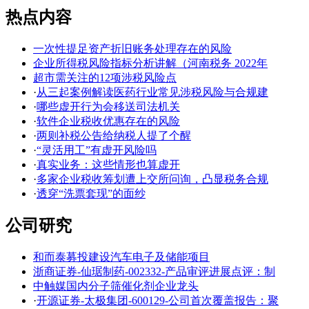
热点内容
一次性提足资产折旧账务处理存在的风险
企业所得税风险指标分析讲解（河南税务 2022年
超市需关注的12项涉税风险点
·
从三起案例解读医药行业常见涉税风险与合规建
·
哪些虚开行为会移送司法机关
·
软件企业税收优惠存在的风险
·
两则补税公告给纳税人提了个醒
·
“灵活用工”有虚开风险吗
·
真实业务：这些情形也算虚开
·
多家企业税收筹划遭上交所问询，凸显税务合规
·
透穿“洗票套现”的面纱
公司研究
和而泰募投建设汽车电子及储能项目
浙商证券-仙琚制药-002332-产品审评进展点评：制
中触媒国内分子筛催化剂企业龙头
·
开源证券-太极集团-600129-公司首次覆盖报告：聚