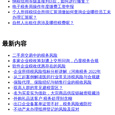
纳税信用等级直接判D后，如何进行修复？
电子税务局操作年度缴费工资申报
个人所得税综合所得汇算清缴如何查询企业哪些员工未
办理汇算呢？
自然人出租住房涉及哪些税费呢？
最新内容
二手房交易中的税务风险
多家企业税收筹划遭上交所问询，凸显税务合规
软件企业税收优惠存在的风险
·
企业所得税风险指标分析讲解（河南税务 2022年
·
从三起案例解读医药行业常见涉税风险与合规建
·
保险代理、保险经纪与销售行业的税收风险
·
双高人群的常见避税雷区？
·
名为买卖实为借款，大宗商品供应链融资暗藏涉
·
外购礼品送客户 税务处理别含糊
·
出口企业备案单证管不好，税务风险难防控
·
不动产未办理抵押登记的风险及应对