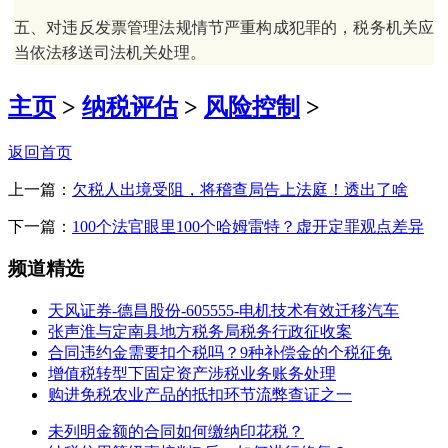
五、对违反发票管理法规情节严重构成犯罪的，税务机关应
当依法移送司法机关处理。
主页
>
纳税评估
>
风险控制
>
返回首页
上一篇：
欠税人出境受阻，将稽查局告上法庭！透出了啥
下一篇：
100个法官眼里100个哈姆雷特？虚开定罪观点差异
频道精选
天风证券-德昌股份-605555-电机技术有效迁移汽车
张声淮与定南县地方税务局税务行政征收案
合同违约金需要扣个税吗？9种补偿金的个税征免
增值税转型下固定资产涉税业务账务处理
购进免税农业产品的抵扣环节流弊查证之一
未列明金额的合同如何缴纳印花税？