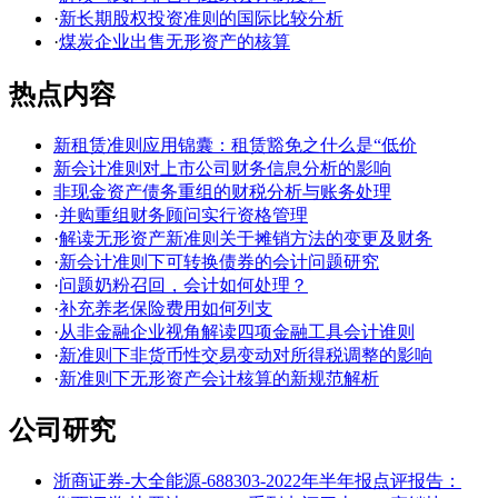
·
新长期股权投资准则的国际比较分析
·
煤炭企业出售无形资产的核算
热点内容
新租赁准则应用锦囊：租赁豁免之什么是“低价
新会计准则对上市公司财务信息分析的影响
非现金资产债务重组的财税分析与账务处理
·
并购重组财务顾问实行资格管理
·
解读无形资产新准则关于摊销方法的变更及财务
·
新会计准则下可转换债券的会计问题研究
·
问题奶粉召回，会计如何处理？
·
补充养老保险费用如何列支
·
从非金融企业视角解读四项金融工具会计谁则
·
新准则下非货币性交易变动对所得税调整的影响
·
新准则下无形资产会计核算的新规范解析
公司研究
浙商证券-大全能源-688303-2022年半年报点评报告：