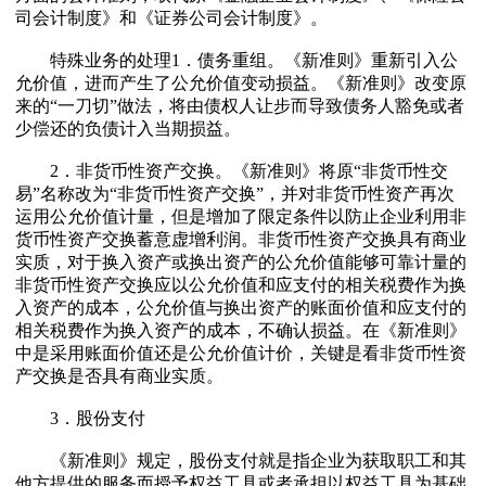
司会计制度》和《证券公司会计制度》。
特殊业务的处理1．债务重组。《新准则》重新引入公
允价值，进而产生了公允价值变动损益。《新准则》改变原
来的“一刀切”做法，将由债权人让步而导致债务人豁免或者
少偿还的负债计入当期损益。
2．非货币性资产交换。《新准则》将原“非货币性交
易”名称改为“非货币性资产交换”，并对非货币性资产再次
运用公允价值计量，但是增加了限定条件以防止企业利用非
货币性资产交换蓄意虚增利润。非货币性资产交换具有商业
实质，对于换入资产或换出资产的公允价值能够可靠计量的
非货币性资产交换应以公允价值和应支付的相关税费作为换
入资产的成本，公允价值与换出资产的账面价值和应支付的
相关税费作为换入资产的成本，不确认损益。在《新准则》
中是采用账面价值还是公允价值计价，关键是看非货币性资
产交换是否具有商业实质。
3．股份支付
《新准则》规定，股份支付就是指企业为获取职工和其
他方提供的服务而授予权益工具或者承担以权益工具为基础