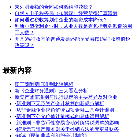
未列明金额的合同如何缴纳印花税？
自然人电子税务局（扣缴端）经营所得汇算清缴
如何通过税收筹划使企业的融资成本降低？
判断小型微利企业时，从业人数是否包括劳务派遣的用
工人数？
开具3%征收率的普通发票还能享受减按1%征收增值税
政策吗？
最新内容
职工薪酬新旧准则比较解析
新《企业财务通则》三大看点分析
新资产减值准则与现行规定的主要差异及对企业
·
新准则下无形资产会计核算的新规范解析
·
从非金融企业视角解读四项金融工具会计谁则
·
新准则下公允价值计量模式的具体运用解析
·
新准则下非货币性交易变动对所得税调整的影响
·
解读无形资产新准则关于摊销方法的变更及财务
·
解读《民间非营利组织会计制度》