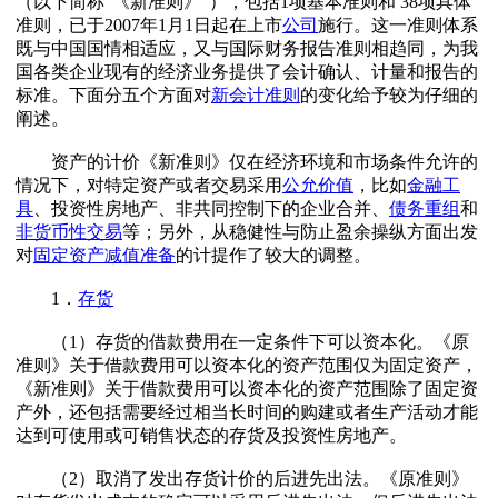
（以下简称“《新准则》”），包括1项基本准则和 38项具体
准则，已于2007年1月1日起在上市
公司
施行。这一准则体系
既与中国国情相适应，又与国际财务报告准则相趋同，为我
国各类企业现有的经济业务提供了会计确认、计量和报告的
标准。下面分五个方面对
新会计准则
的变化给予较为仔细的
阐述。
资产的计价《新准则》仅在经济环境和市场条件允许的
情况下，对特定资产或者交易采用
公允价值
，比如
金融工
具
、投资性房地产、非共同控制下的企业合并、
债务重组
和
非货币性交易
等；另外，从稳健性与防止盈余操纵方面出发
对
固定资产
减值准备
的计提作了较大的调整。
1．
存货
（1）存货的借款费用在一定条件下可以资本化。《原
准则》关于借款费用可以资本化的资产范围仅为固定资产，
《新准则》关于借款费用可以资本化的资产范围除了固定资
产外，还包括需要经过相当长时间的购建或者生产活动才能
达到可使用或可销售状态的存货及投资性房地产。
（2）取消了发出存货计价的后进先出法。《原准则》