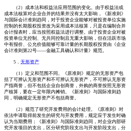
（2）成本法和权益法应用范围的变化。由于权益法或
成本法核算对企业合并的结果并没有太大影响，《新准则》
与国际会计准则趋同，对于投资企业能够对被投资单位实施
控制的长期股权投资改为采用成本法核算，只是在编制合并
会计报表时，应当按照权益法进行调整。由于投资企业对被
投资单位无控制、无共同控制且无重大影响，但在活跃市场
中有报价、公允价值能够可靠计量的长期股权投资由《企业
会计准则第22号——金融工具确认和计量》规范。
5．
无形资产
（1）定义和范围不同。《原准则》规定的无形资产包
括了可辨认无形资产和不可辨认无形资产，不可辨认无形资
产指商誉，但不包括企业自创商誉，外购的商誉按照无形资
产核算，要在一定年限内摊销。《新准则》与国际准则趋
同，明确规定无形资产不包括商誉。
（2）规范了研究开发费用的会计处理。《原准则》对
依法申请取得前发生的研究与开发费用，规定应于发生时确
认为当期费用；《新准则》与国际准则趋同，对企业内部研
究开发项目的支出，区分研究阶段支出与开发阶段支出，分