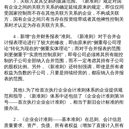
3．关联方及其交易的披露范围。《新准则》规定对国
有企业之间的关联方关系的确定延续原来的规定，即仅仅同
受国家控制而不存在其他关联方关系的企业，不构成关联
方，国有企业之间只有当存在投资纽带或者其他裨性控制关
系时才认定为存在关联方关系。
4．新增“合并财务报表”准则。《新准则》对于合并会
计报表理论进行了较大的修改，即由原来的“侧重母公司理
论”转化为现在的“侧重实体理论”；而对于合并报表的范围
则更侧重于“实质性控制原则”，即母公司必须将其所有能控
制的子公司全部纳入合并范围，而不一定考虑其持有子公司
的股权比例。另外，《新准则》还特别强调，即使是所有者
权益为负数的子公司，只要是持续经营的，都应纳入合并报
表的范围。
其他1.为了给首次执行企业会计准则体系的企业提供规
范和指导，《新准则》体系中还包括了《企业会计准则第38
号——首次执行企业会计准则》，相当于新旧会计标准的衔
接办法。
2．《企业会计准则——基本准则》在总则、会计信息
质量要求、资产、负债、所有者权益（增加了直接计入所有