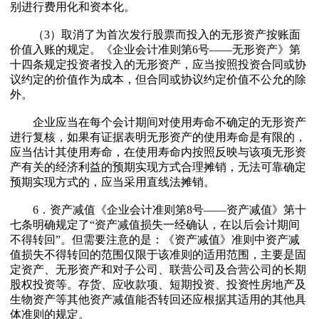
别进行费用化和资本化。
（3）取消了为首次发行股票而投入的无形资产按账面
价值入账的规定。《企业会计准则第6号——无形资产》第
十四条规定投资者投入的无形资产，应当按照投资合同或协
议约定的价值作为成本，但合同或协议约定价值不公允的除
外。
企业应当在每个会计期间对使用寿命不确定的无形资产
进行复核，如果有证据表明无形资产的使用寿命是有限的，
应当估计其使用寿命，在使用寿命内按照反映与该项无形资
产有关的经济利益的预期实现方式合理摊销，无法可靠确定
预期实现方式的，应当采用直线法摊销。
6．资产减值《企业会计准则第8号——资产减值》第十
七条明确规定了“资产减值损失一经确认，在以后会计期间
不得转回”。但需要注意的是：《资产减值》准则中资产减
值损失不得转回的范围仅限于该准则的适用范围，主要是固
定资产、无形资产和对子公司、联营公司及合营公司的长期
股权投资等。存货、应收款项、短期投资、投资性房地产及
生物资产等其他资产减值能否转回还应根据其适用的其他具
体准则的规定。