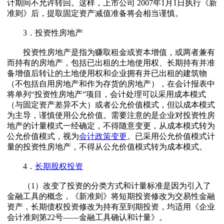
计期间不允许转回。这样，上市公司 2007年1月1日执行《新
准则》后，提取固定资产减值准备将会相当谨慎。
3．投资性房地产
投资性房地产是指为赚取租金或资本增值，或两者兼有
而持有的房地产，包括已出租的土地使用权、长期持有并准
备增值后转让的土地使用权和企业拥有并已出租的建筑物
（不包括自用房地产和作为存货的房地产），在会计报表中
将单列“投资性房地产”项目，会计处理可以采用成本模式
（与固定资产差异不大）或者公允价值模式，但以成本模式
为主导，谨慎使用公允价值。需要注意的是企业对投资性房
地产的计量模式一经确定，不得随意变更，从成本模式转为
公允价值模式，视为
会计政策变更
。已采用公允价值模式计
量的投资性房地产，不得从公允价值模式转为成本模式。
4．
长期股权投资
（1）改变了投资的分类方式和计量标准是因为引入了
金融工具的概念，《新准则》将短期投资修改为交易性金融
资产，长期债权投资修改为持有至到期投资，均适用《企业
会计准则第22号——金融工具确认和计量》。