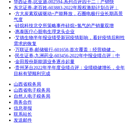
华西证券-比亚迪-002594-系列点评四十二：产销快
东北证券-老百姓-603883-2022年股权激励计划点评：
·
方大炭素双碳驱动+产能释放，石圈电极行业长期高景
气度
·
硅烷科技北交所策略事件硅烷+氢气的产销量双增
·
惠泰医疗心脏电生理龙头企业
·
艾德生物半年报业绩受新冠疫情影响，看好疫情后刚性
需求的恢复
·
万联证券-邮储银行-601658-首次覆盖：经营稳健，
·
民生证券-九洲药业-603456-2022年中报业绩点评：中
·
金田股份新能源业务逐步起量
·
贵州茅台2022年半年度业绩点评：业绩稳健增长，全年
目标有望顺利完成
山西省税务局
山西省电子税务局
自然人电子税务局
商务合作
信息举报
联系站长
发送邮件