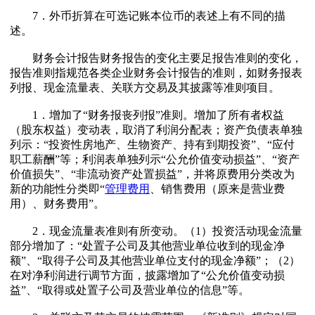
7．外币折算在可选记账本位币的表述上有不同的描
述。
财务会计报告财务报告的变化主要足报告准则的变化，
报告准则指规范各类企业财务会计报告的准则，如财务报表
列报、现金流量表、关联方交易及其披露等准则项目。
1．增加了“财务报丧列报”准则。增加了所有者权益
（股东权益）变动表，取消了利润分配表；资产负债表单独
列示：“投资性房地产、生物资产、持有到期投资”、“应付
职工薪酬”等；利润表单独列示“公允价值变动损益”、“资产
价值损失”、“非流动资产处置损益”，并将原费用分类改为
新的功能性分类即“
管理费用
、销售费用（原来是营业费
用）、财务费用”。
2．现金流量表准则有所变动。（1）投资活动现金流量
部分增加了：“处置子公司及其他营业单位收到的现金净
额”、“取得子公司及其他营业单位支付的现金净额”；（2）
在对净利润进行调节方面，披露增加了“公允价值变动损
益”、“取得或处置子公司及营业单位的信息”等。