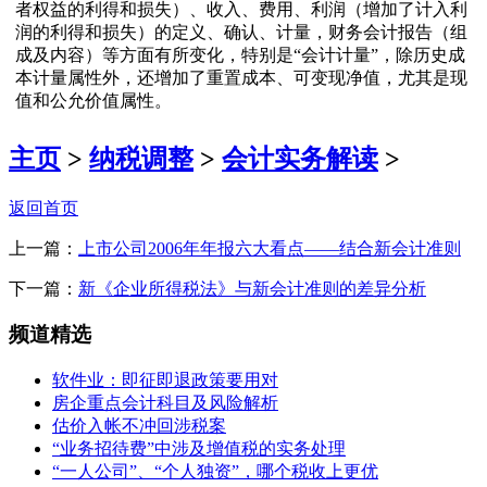
者权益的利得和损失）、收入、费用、利润（增加了计入利
润的利得和损失）的定义、确认、计量，财务会计报告（组
成及内容）等方面有所变化，特别是“会计计量”，除历史成
本计量属性外，还增加了重置成本、可变现净值，尤其是现
值和公允价值属性。
主页
>
纳税调整
>
会计实务解读
>
返回首页
上一篇：
上市公司2006年年报六大看点——结合新会计准则
下一篇：
新《企业所得税法》与新会计准则的差异分析
频道精选
软件业：即征即退政策要用对
房企重点会计科目及风险解析
估价入帐不冲回涉税案
“业务招待费”中涉及增值税的实务处理
“一人公司”、“个人独资”，哪个税收上更优