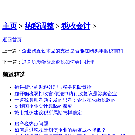
主页
>
纳税调整
>
税收会计
>
返回首页
上一篇：
企业购置艺术品的支出是否能在购买年度税前扣
下一篇：
退关所涉杂费及退税如何会计处理
频道精选
销售折让的财税处理与税务风险管控
虚开骗税双打收官 依法申请行政复议是涉案企业
一道税务师考题引发的思考：企业在欠缴税款的
对我国企业会计舞弊的探究
城市维护建设税所属期怎样确定
房产税热点问题
如何通过税收筹划使企业的融资成本降低？