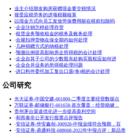
业主介绍朋友购房获赠现金要交税情况
接受应税劳务的进项税额核算
以现金方式向员工发放劳保费用能在税前扣除吗
·
企业注销怎样处理存货
·
租赁业务预收租金的税务及账务处理
·
合规扣押货物在保全期内如何处理
·
几种捐赠方式的纳税处理
·
预缴比例提高影响房企所得税的会计处理
·
企业自其子公司的少数股东处购买股权应如何进
·
企业合并业务的所得税处理问题
·
进口料件委托加工复出口退(免)税的会计处理
公司研究
光大证券-中国交建-601800-二季度主要经营数据点
万联证券-邮储银行-601658-首次覆盖：经营稳健，
贵州茅台渠道优化进一步提高盈利空间
·
和而泰非公开发行股票点评报告
·
安信证券-华安鑫创-300928-中报业绩符合预期，百
·
安信证券-鼎通科技-688668-2022年中报点评：新品类