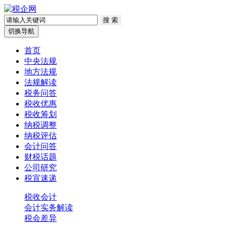
切换导航
首页
中央法规
地方法规
法规解读
税务问答
税收优惠
税收筹划
纳税调整
纳税评估
会计问答
财税话题
公司研究
税宣速递
税收会计
会计实务解读
税会差异