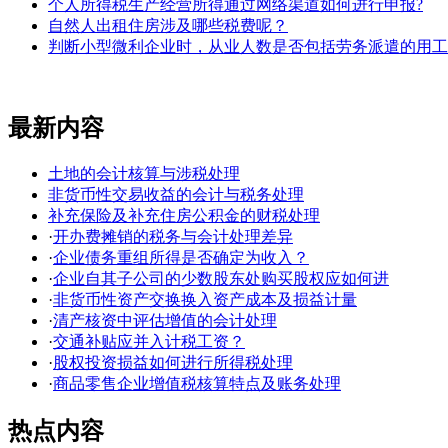
个人所得税生产经营所得通过网络渠道如何进行申报?
自然人出租住房涉及哪些税费呢？
判断小型微利企业时，从业人数是否包括劳务派遣的用工
最新内容
土地的会计核算与涉税处理
非货币性交易收益的会计与税务处理
补充保险及补充住房公积金的财税处理
·
开办费摊销的税务与会计处理差异
·
企业债务重组所得是否确定为收入？
·
企业自其子公司的少数股东处购买股权应如何进
·
非货币性资产交换换入资产成本及损益计量
·
清产核资中评估增值的会计处理
·
交通补贴应并入计税工资？
·
股权投资损益如何进行所得税处理
·
商品零售企业增值税核算特点及账务处理
热点内容