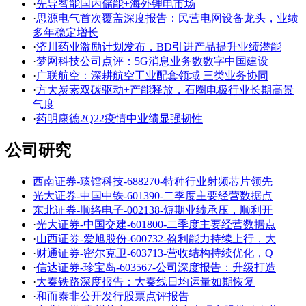
·
先导智能国内储能+海外锂电市场
·
思源电气首次覆盖深度报告：民营电网设备龙头，业绩
多年稳定增长
·
济川药业激励计划发布，BD引进产品提升业绩潜能
·
梦网科技公司点评：5G消息业务数数字中国建设
·
广联航空：深耕航空工业配套领域 三类业务协同
·
方大炭素双碳驱动+产能释放，石圈电极行业长期高景
气度
·
药明康德2Q22疫情中业绩显强韧性
公司研究
西南证券-臻镭科技-688270-特种行业射频芯片领先
光大证券-中国中铁-601390-二季度主要经营数据点
东北证券-顺络电子-002138-短期业绩承压，顺利开
·
光大证券-中国交建-601800-二季度主要经营数据点
·
山西证券-爱旭股份-600732-盈利能力持续上行，大
·
财通证券-密尔克卫-603713-营收结构持续优化，Q
·
信达证券-珍宝岛-603567-公司深度报告：升级打造
·
大秦铁路深度报告：大秦线日均运量如期恢复
·
和而泰非公开发行股票点评报告