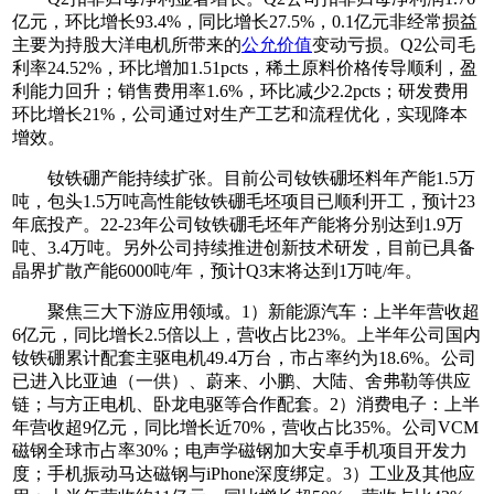
亿元，环比增长93.4%，同比增长27.5%，0.1亿元非经常损益
主要为持股大洋电机所带来的
公允价值
变动亏损。Q2公司毛
利率24.52%，环比增加1.51pcts，稀土原料价格传导顺利，盈
利能力回升；销售费用率1.6%，环比减少2.2pcts；研发费用
环比增长21%，公司通过对生产工艺和流程优化，实现降本
增效。
钕铁硼产能持续扩张。目前公司钕铁硼坯料年产能1.5万
吨，包头1.5万吨高性能钕铁硼毛坯项目已顺利开工，预计23
年底投产。22-23年公司钕铁硼毛坯年产能将分别达到1.9万
吨、3.4万吨。另外公司持续推进创新技术研发，目前已具备
晶界扩散产能6000吨/年，预计Q3末将达到1万吨/年。
聚焦三大下游应用领域。1）新能源汽车：上半年营收超
6亿元，同比增长2.5倍以上，营收占比23%。上半年公司国内
钕铁硼累计配套主驱电机49.4万台，市占率约为18.6%。公司
已进入比亚迪（一供）、蔚来、小鹏、大陆、舍弗勒等供应
链；与方正电机、卧龙电驱等合作配套。2）消费电子：上半
年营收超9亿元，同比增长近70%，营收占比35%。公司VCM
磁钢全球市占率30%；电声学磁钢加大安卓手机项目开发力
度；手机振动马达磁钢与iPhone深度绑定。3）工业及其他应