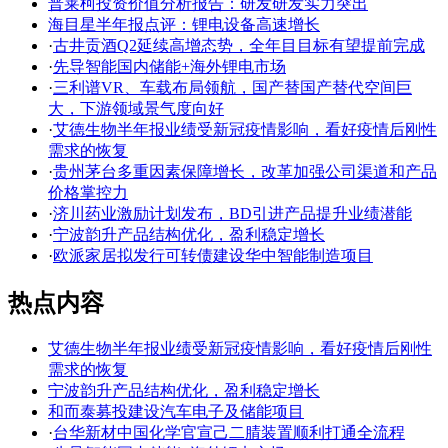
普莱柯投资价值分析报告：研发研发实力突出
海目星半年报点评：锂电设备高速增长
·
古井贡酒Q2延续高增态势，全年目目标有望提前完成
·
先导智能国内储能+海外锂电市场
·
三利谱VR、车载布局领航，国产替国产替代空间巨
大，下游领域景气度向好
·
艾德生物半年报业绩受新冠疫情影响，看好疫情后刚性
需求的恢复
·
贵州茅台多重因素保障增长，改革加强公司渠道和产品
价格掌控力
·
济川药业激励计划发布，BD引进产品提升业绩潜能
·
宁波韵升产品结构优化，盈利稳定增长
·
欧派家居拟发行可转债建设华中智能制造项目
热点内容
艾德生物半年报业绩受新冠疫情影响，看好疫情后刚性
需求的恢复
宁波韵升产品结构优化，盈利稳定增长
和而泰募投建设汽车电子及储能项目
·
台华新材中国化学官宣己二腈装置顺利打通全流程