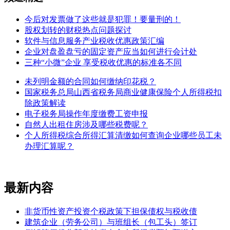
今后对发票做了这些就是犯罪！要量刑的！
股权划转的财税热点问题探讨
软件与信息服务产业税收优惠政策汇编
企业对盘盈盘亏的固定资产应当如何进行会计处
三种“小微”企业 享受税收优惠的标准各不同
未列明金额的合同如何缴纳印花税？
国家税务总局山西省税务局商业健康保险个人所得税扣
除政策解读
电子税务局操作年度缴费工资申报
自然人出租住房涉及哪些税费呢？
个人所得税综合所得汇算清缴如何查询企业哪些员工未
办理汇算呢？
最新内容
非货币性资产投资个税政策下担保债权与税收债
建筑企业（劳务公司）与班组长（包工头）签订