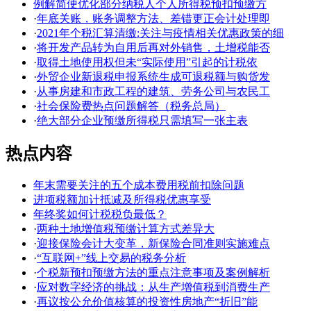
例解简便优化部分纳税人个人所得税预扣预缴方
·
年底关账，账务调整方法、差错更正会计处理即
·
2021年个税汇算清缴:关注与疫情相关优惠政策的细
·
将开发产品转为自用后再对外销售，土增税能否
·
取得土地使用权但未“实际使用”引起的计税依
·
外贸企业新退税申报系统生成可退税额与购货发
·
从事房建和市政工程的建筑、劳务公司与农民工
·
社会保险费热点问题解答（税务总局）
·
绝大部分企业预缴所得税只需填写一张主表
热点内容
年末需要关注的五个成本费用税前扣除问题
进项税额加计抵减及所得税优惠享受
年终奖如何计税税负最低？
·
两种土地增值税预缴计算方式差异大
·
迎接保险会计大变革，新保险合同准则实施难点
·
“互联网+”线上交易的税务分析
·
个税新预扣预缴方法的重点注意事项及案例解析
·
应对数字经济的挑战：从生产增值税到消费生产
·
再议按公允价值核算的投资性房地产“折旧”能