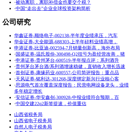
·
被动离职，离职补偿金也要交个税？
·
中国“走出去”企业全球投资架构简析
公司研究
华鑫证券-顺络电子-002138-半年度业绩承压，汽车
华金证券-大全能源-688303-上半年硅料业绩高增，
申港证券-比亚迪-002594-7月销量创新高，海外布局
·
国盛证券-温氏股份-300498-Q2扭亏为盈经营改善，猪
·
申港证券-贵州茅台-600519-半年报点评：系列酒升
·
贵州茅台茅台酒/系列酒增速稳健，直销收入增长迅速
·
首创证券-康缘药业-600557-公司简评报告：重点品
·
天风证券-铭利达-301268-深度绑定新兴行业核心客
·
思源电气首次覆盖深度报告：民营电网设备龙头，业绩
多年稳定增长
·
安信证券-华安鑫创-300928-中报业绩符合预期，百
·
中国交建22q2新签提速，价值重估
山西省税务局
山西省电子税务局
自然人电子税务局