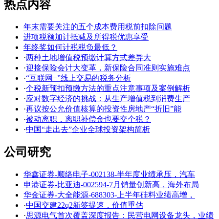
热点内容
年末需要关注的五个成本费用税前扣除问题
进项税额加计抵减及所得税优惠享受
年终奖如何计税税负最低？
·
两种土地增值税预缴计算方式差异大
·
迎接保险会计大变革，新保险合同准则实施难点
·
“互联网+”线上交易的税务分析
·
个税新预扣预缴方法的重点注意事项及案例解析
·
应对数字经济的挑战：从生产增值税到消费生产
·
再议按公允价值核算的投资性房地产“折旧”能
·
被动离职，离职补偿金也要交个税？
·
中国“走出去”企业全球投资架构简析
公司研究
华鑫证券-顺络电子-002138-半年度业绩承压，汽车
申港证券-比亚迪-002594-7月销量创新高，海外布局
华金证券-大全能源-688303-上半年硅料业绩高增，
·
中国交建22q2新签提速，价值重估
·
思源电气首次覆盖深度报告：民营电网设备龙头，业绩