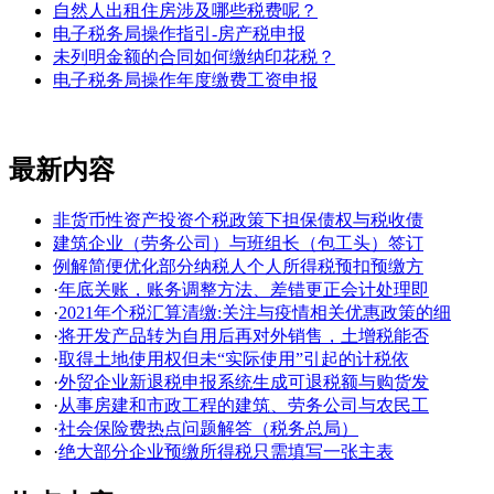
自然人出租住房涉及哪些税费呢？
电子税务局操作指引-房产税申报
未列明金额的合同如何缴纳印花税？
电子税务局操作年度缴费工资申报
最新内容
非货币性资产投资个税政策下担保债权与税收债
建筑企业（劳务公司）与班组长（包工头）签订
例解简便优化部分纳税人个人所得税预扣预缴方
·
年底关账，账务调整方法、差错更正会计处理即
·
2021年个税汇算清缴:关注与疫情相关优惠政策的细
·
将开发产品转为自用后再对外销售，土增税能否
·
取得土地使用权但未“实际使用”引起的计税依
·
外贸企业新退税申报系统生成可退税额与购货发
·
从事房建和市政工程的建筑、劳务公司与农民工
·
社会保险费热点问题解答（税务总局）
·
绝大部分企业预缴所得税只需填写一张主表