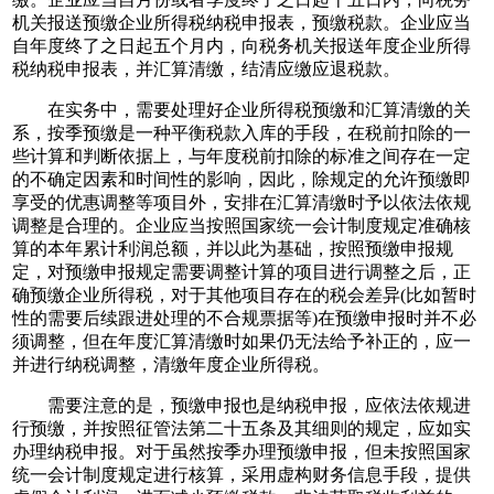
机关报送预缴企业所得税纳税申报表，预缴税款。企业应当
自年度终了之日起五个月内，向税务机关报送年度企业所得
税纳税申报表，并汇算清缴，结清应缴应退税款。
在实务中，需要处理好企业所得税预缴和汇算清缴的关
系，按季预缴是一种平衡税款入库的手段，在税前扣除的一
些计算和判断依据上，与年度税前扣除的标准之间存在一定
的不确定因素和时间性的影响，因此，除规定的允许预缴即
享受的优惠调整等项目外，安排在汇算清缴时予以依法依规
调整是合理的。企业应当按照国家统一会计制度规定准确核
算的本年累计利润总额，并以此为基础，按照预缴申报规
定，对预缴申报规定需要调整计算的项目进行调整之后，正
确预缴企业所得税，对于其他项目存在的税会差异(比如暂时
性的需要后续跟进处理的不合规票据等)在预缴申报时并不必
须调整，但在年度汇算清缴时如果仍无法给予补正的，应一
并进行纳税调整，清缴年度企业所得税。
需要注意的是，预缴申报也是纳税申报，应依法依规进
行预缴，并按照征管法第二十五条及其细则的规定，应如实
办理纳税申报。对于虽然按季办理预缴申报，但未按照国家
统一会计制度规定进行核算，采用虚构财务信息手段，提供