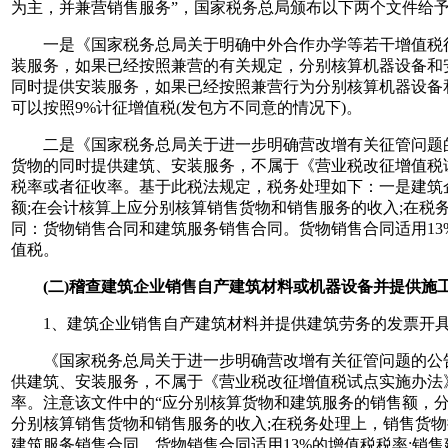
为主，并兼营销售服务”，国家税务总局颁布以下两个文件给
一是《国家税务总局关于明确中外合作办学等若干增值税征管问
装服务，如果已经按照兼营的有关规定，分别核算机器设备和
同时提供安装服务，如果已经按照兼营行为分别核算机器设备和
可以按照9%计征增值税(发包方不同意的情况下)。
二是《国家税务总局关于进一步明确营改增有关征管问题的公告
货物的同时提供建筑、安装服务，不属于《营业税改征增值税试
税率或者征收率。基于此税法规定，税务处理如下：一是建筑
额;在会计核算上应分别核算销售货物和销售服务的收入;在税
同：货物销售合同和建筑服务销售合同。货物销售合同适用13%
值税。
(二)稽查建筑企业销售自产建筑材料或机器设备并提供施
1、建筑企业销售自产建筑材料并提供建筑劳务的发票开具
《国家税务总局关于进一步明确营改增有关征管问题的公告》(
供建筑、安装服务，不属于《营业税改征增值税试点实施办法》
率。注意该文件中的“应分别核算货物和建筑服务的销售额，
分别核算销售货物和销售服务的收入;在税务处理上，销售货物
建筑服务销售合同。货物销售合同适用13%的增值税税率;销售