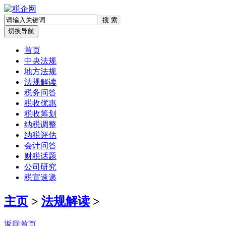
切换导航
首页
中央法规
地方法规
法规解读
税务问答
税收优惠
税收筹划
纳税调整
纳税评估
会计问答
财税话题
公司研究
税宣速递
主页
>
法规解读
>
返回首页