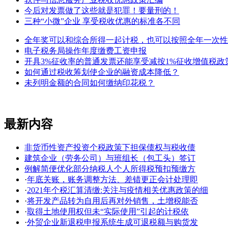
今后对发票做了这些就是犯罪！要量刑的！
三种“小微”企业 享受税收优惠的标准各不同
全年奖可以和综合所得一起计税，也可以按照全年一次性
电子税务局操作年度缴费工资申报
开具3%征收率的普通发票还能享受减按1%征收增值税政
如何通过税收筹划使企业的融资成本降低？
未列明金额的合同如何缴纳印花税？
最新内容
非货币性资产投资个税政策下担保债权与税收债
建筑企业（劳务公司）与班组长（包工头）签订
例解简便优化部分纳税人个人所得税预扣预缴方
·
年底关账，账务调整方法、差错更正会计处理即
·
2021年个税汇算清缴:关注与疫情相关优惠政策的细
·
将开发产品转为自用后再对外销售，土增税能否
·
取得土地使用权但未“实际使用”引起的计税依
·
外贸企业新退税申报系统生成可退税额与购货发