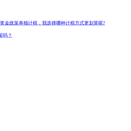
奖金政策单独计税，我选择哪种计税方式更划算呢?
策吗？