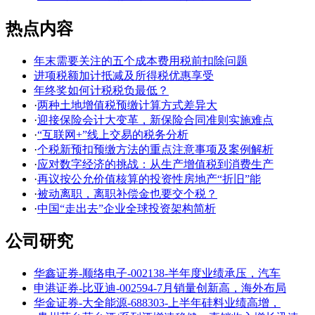
热点内容
年末需要关注的五个成本费用税前扣除问题
进项税额加计抵减及所得税优惠享受
年终奖如何计税税负最低？
·
两种土地增值税预缴计算方式差异大
·
迎接保险会计大变革，新保险合同准则实施难点
·
“互联网+”线上交易的税务分析
·
个税新预扣预缴方法的重点注意事项及案例解析
·
应对数字经济的挑战：从生产增值税到消费生产
·
再议按公允价值核算的投资性房地产“折旧”能
·
被动离职，离职补偿金也要交个税？
·
中国“走出去”企业全球投资架构简析
公司研究
华鑫证券-顺络电子-002138-半年度业绩承压，汽车
申港证券-比亚迪-002594-7月销量创新高，海外布局
华金证券-大全能源-688303-上半年硅料业绩高增，