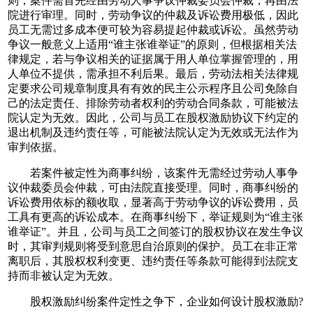
则，案件需首先经由劳动人事争议仲裁委员会仲裁，再由法
院进行审理。同时，劳动争议的仲裁及诉讼费用极低，因此
员工无需过多成本便可较为容易提起仲裁或诉讼。虽然劳动
争议一般意义上适用“谁主张谁举证”的原则，但根据相关法
律规定，若与争议相关的证据属于用人单位掌握管理的，用
人单位不提供，需承担不利后果。最后，劳动法相关法律规
定要求公司规章制度具有有效的民主公示程序且公司免除自
己的法定责任、排除劳动者权利的劳动合同条款，可能被法
院认定为无效。因此，公司与员工在股权激励协议下约定的
退出机制及违约责任等，可能被法院认定为无效或无法作为
审判依据。
若案件被定性为商事纠纷，该案件无需经过劳动人事争
议仲裁委员会仲裁，可由法院直接受理。同时，商事纠纷的
诉讼费用依标的额收取，显著高于劳动争议的诉讼费用，员
工具有更高的诉讼成本。在商事纠纷下，举证规则为“谁主张
谁举证”。并且，公司与员工之间签订的股权协议在发生争议
时，其审判规则将受到意思自治原则的保护。员工在非正常
离职后，其股权权利变更、违约责任等条款可能得到法院支
持而非被认定为无效。
股权激励纠纷案件定性之争下，企业如何设计股权激励?