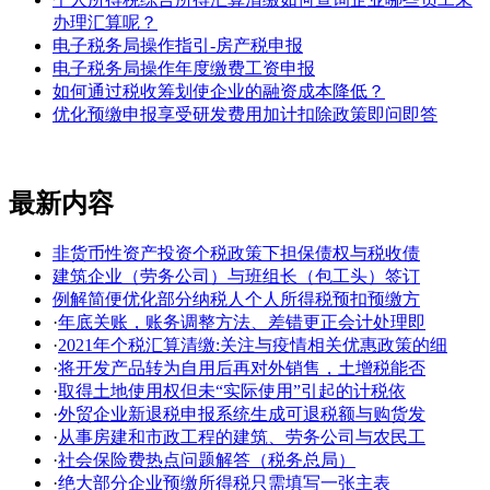
办理汇算呢？
电子税务局操作指引-房产税申报
电子税务局操作年度缴费工资申报
如何通过税收筹划使企业的融资成本降低？
优化预缴申报享受研发费用加计扣除政策即问即答
最新内容
非货币性资产投资个税政策下担保债权与税收债
建筑企业（劳务公司）与班组长（包工头）签订
例解简便优化部分纳税人个人所得税预扣预缴方
·
年底关账，账务调整方法、差错更正会计处理即
·
2021年个税汇算清缴:关注与疫情相关优惠政策的细
·
将开发产品转为自用后再对外销售，土增税能否
·
取得土地使用权但未“实际使用”引起的计税依
·
外贸企业新退税申报系统生成可退税额与购货发
·
从事房建和市政工程的建筑、劳务公司与农民工
·
社会保险费热点问题解答（税务总局）
·
绝大部分企业预缴所得税只需填写一张主表