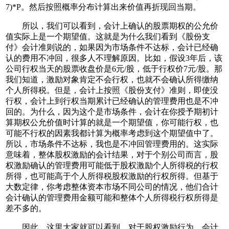
7)*P。然后按照概率分布计算出来价值再折现回当期。
所以，我们可以看到，会计上确认的股票期权的公允价
值实际上是一个期望值。这就是为什么我们看到《股份支
付》会计准则说的，如果因为市场条件不达标，会计已经确
认的费用不冲回，很多人不理解原因。比如，假设3年后，该
公司行权当天的股票收盘价是6元/股，低于行权价7元/股。那
我们知道，激励对象肯定不会行权，也就不会确认所得缴纳
个人所得税。但是，会计上按照《股份支付》准则，即使没
行权，会计上到行权当期累计已经确认的管理费用也是不冲
回的。为什么，因为这个是市场条件，会计在你授予期初计
算期权公允价值时计算的就是一个期望值，你可能行权，也
可能不行权的因素我都计算为概率考虑到这个期望值中了。
所以，市场条件不达标，我也是不冲回管理费用的。这实际
意味着，整体股权激励的会计结果，对于个别公司而言，股
权激励确认的管理费用可能低于股权激励个人所得税的行权
所得，也可能高于个人所得税股权激励的行权所得。但基于
大数定律，你考虑整体资本市场不同公司的情况，他们合计
会计确认的管理费用金额可能和整体个人所得税行权所得是
差不多的。
因此，这里大家就可以看到，对于股权激励行为，会计