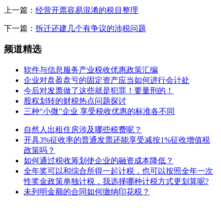
上一篇：
经营开票容易混淆的税目整理
下一篇：
拆迁还建几个有争议的涉税问题
频道精选
软件与信息服务产业税收优惠政策汇编
企业对盘盈盘亏的固定资产应当如何进行会计处
今后对发票做了这些就是犯罪！要量刑的！
股权划转的财税热点问题探讨
三种“小微”企业 享受税收优惠的标准各不同
自然人出租住房涉及哪些税费呢？
开具3%征收率的普通发票还能享受减按1%征收增值税
政策吗？
如何通过税收筹划使企业的融资成本降低？
全年奖可以和综合所得一起计税，也可以按照全年一次
性奖金政策单独计税，我选择哪种计税方式更划算呢?
未列明金额的合同如何缴纳印花税？