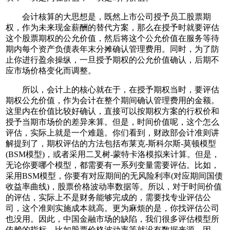
会计核算的大思想是，既然上市公司授予员工股票期
权，作为未来现金薪酬的替代方案，那么在授予时就要评估
这个股票期权的公允价值，然后将这个公允价值在服务等待
期内每个资产负债表年末分摊确认管理费用。同时，为了防
止你进行盈余操纵，一旦授予期权的公允价值确认，后期不
应市场价格变化而调整。
所以，会计上的核心就在于，在授予期权当时，要评估
期权公允价值，作为会计在整个期间确认管理费用的金额。
这里内在价值比较好确认，直接可以按期权方案的行权价和
授予当期市场价的差异来算。但是，时间价值呢，这个怎么
评估，实际上就是一个难题。你们看到，财政部会计准则讲
解提到了，期权评估的方法包括布莱克-斯科尔斯-莫顿模型
(BSM模型)，或者采用二叉树-蒙特卡洛模拟来计算。但是，
无论你要哪个模型，都需要有一系列变量需要评估。比如，
采用BSM模型，你要有对应期间的无风险利率(对应期间国债
收益率曲线)，股票价格波动率数据等。所以，对于时间价值
的评估，实际上不是财务能够完成的，需要找专业评估公
司，这个准则实施成本就高。更为麻烦的是，你找评估公司
也没用。因此，中国金融市场的缺陷，我们很多评估模型所
依赖的指标，比如股票价格波动率等就没有数据来源。因