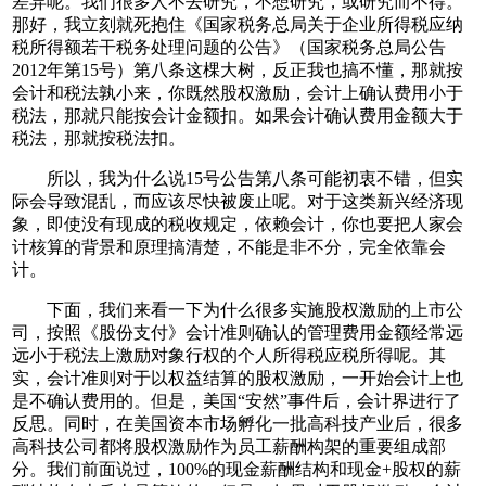
差异呢。我们很多人不去研究，不想研究，或研究而不得。
那好，我立刻就死抱住《国家税务总局关于企业所得税应纳
税所得额若干税务处理问题的公告》（国家税务总局公告
2012年第15号）第八条这棵大树，反正我也搞不懂，那就按
会计和税法孰小来，你既然股权激励，会计上确认费用小于
税法，那就只能按会计金额扣。如果会计确认费用金额大于
税法，那就按税法扣。
所以，我为什么说15号公告第八条可能初衷不错，但实
际会导致混乱，而应该尽快被废止呢。对于这类新兴经济现
象，即使没有现成的税收规定，依赖会计，你也要把人家会
计核算的背景和原理搞清楚，不能是非不分，完全依靠会
计。
下面，我们来看一下为什么很多实施股权激励的上市公
司，按照《股份支付》会计准则确认的管理费用金额经常远
远小于税法上激励对象行权的个人所得税应税所得呢。其
实，会计准则对于以权益结算的股权激励，一开始会计上也
是不确认费用的。但是，美国“安然”事件后，会计界进行了
反思。同时，在美国资本市场孵化一批高科技产业后，很多
高科技公司都将股权激励作为员工薪酬构架的重要组成部
分。我们前面说过，100%的现金薪酬结构和现金+股权的薪