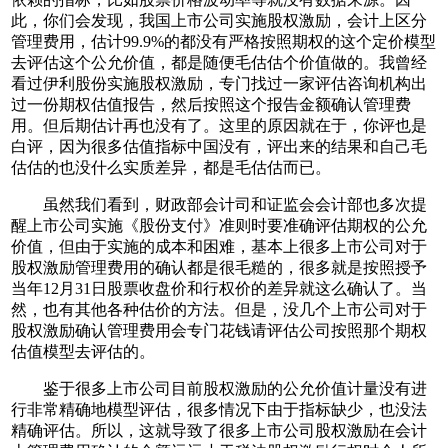
此，你们会发现，我国上市公司实施股权激励，会计上区分
管理费用，估计99.9%的都没有严格按照期权的这个定价模型
去评估这个公允价值，都是随便毛估估个价值做的。我曾经
看过伊利股份实施股权激励，专门找过一家评估咨询机构出
过一份期权估值报告，然后按照这个报告金额确认管理费
用。但后期估计再也没有了。这里的原因就在于，你评也是
白评，因为很多估值指标中国没有，评出来的结果和自己毛
估估的也没什么实质差异，都是毛估估而已。
虽然我们看到，财政部会计司和证监会会计部也多次提
醒上市公司实施《股份支付》准则时要准确评估期权的公允
价值，但由于实施的成本和困难，基本上很多上市公司对于
股权激励管理费用的确认都是很毛糙的，很多就是按照授予
当年12月31日股票收盘价和行权价的差异就这么确认了。当
然，也有其他各种估价的方法。但是，没几个上市公司对于
股权激励确认管理费用会专门花钱请评估公司按照那个期权
估值模型去评估的。
鉴于很多上市公司目前股权激励的公允价值计量没有进
行非常精确地模型评估，很多情况下由于指标缺少，也没法
精确评估。所以，这就导致了很多上市公司股权激励在会计