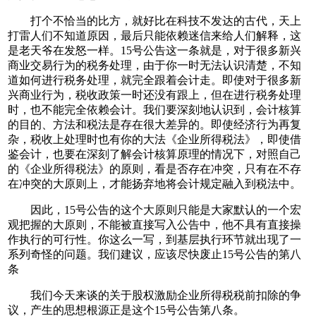
打个不恰当的比方，就好比在科技不发达的古代，天上
打雷人们不知道原因，最后只能依赖迷信来给人们解释，这
是老天爷在发怒一样。15号公告这一条就是，对于很多新兴
商业交易行为的税务处理，由于你一时无法认识清楚，不知
道如何进行税务处理，就完全跟着会计走。即使对于很多新
兴商业行为，税收政策一时还没有跟上，但在进行税务处理
时，也不能完全依赖会计。我们要深刻地认识到，会计核算
的目的、方法和税法是存在很大差异的。即使经济行为再复
杂，税收上处理时也有你的大法《企业所得税法》，即使借
鉴会计，也要在深刻了解会计核算原理的情况下，对照自己
的《企业所得税法》的原则，看是否存在冲突，只有在不存
在冲突的大原则上，才能扬弃地将会计规定融入到税法中。
因此，15号公告的这个大原则只能是大家默认的一个宏
观把握的大原则，不能被直接写入公告中，他不具有直接操
作执行的可行性。你这么一写，到基层执行环节就出现了一
系列奇怪的问题。我们建议，应该尽快废止15号公告的第八
条
我们今天来谈的关于股权激励企业所得税税前扣除的争
议，产生的思想根源正是这个15号公告第八条。