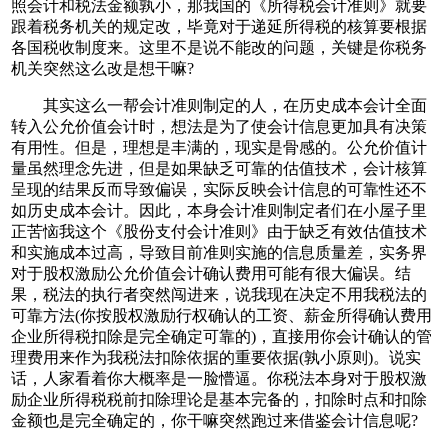
照会计和税法金额孰小，那我国的《所得税会计准则》就要
跟着税务机关的规定改，毕竟对于递延所得税的核算要根据
各国税收制度来。这里不是说不能改的问题，关键是你税务
机关突然这么改是想干嘛?
其实这么一帮会计准则制定的人，在历史成本会计全面
转入公允价值会计时，想法是为了使会计信息更加具有决策
有用性。但是，理想是丰满的，现实是骨感的。公允价值计
量虽然理念先进，但是如果缺乏可靠的估值技术，会计核算
呈现的结果反而导致偏误，实际反映会计信息的可靠性还不
如历史成本会计。因此，本身会计准则制定者们在小屋子里
正苦恼我这个《股份支付会计准则》由于缺乏有效估值技术
和实施成本过高，导致目前准则实施的信息质量差，实务界
对于股权激励公允价值会计确认费用可能有很大偏误。结
果，税法的执行者突然闯进来，说我现在决定不用我税法的
可靠方法(你按股权激励行权确认的工资、薪金所得确认费用
企业所得税扣除是完全确定可靠的)，直接用你会计确认的管
理费用来作为我税法扣除依据的重要依据(孰小原则)。说实
话，人家看着你大概率是一脸懵逼。你税法本身对于股权激
励企业所得税税前扣除理论是基本完备的，扣除时点和扣除
金额也是完全确定的，你干嘛突然跑过来借鉴会计信息呢?