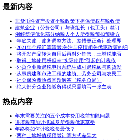
最新内容
非货币性资产投资个税政策下担保债权与税收债
建筑企业（劳务公司）与班组长（包工头）签订
例解简便优化部分纳税人个人所得税预扣预缴方
·
年底关账，账务调整方法、差错更正会计处理即
·
2021年个税汇算清缴:关注与疫情相关优惠政策的细
·
将开发产品转为自用后再对外销售，土增税能否
·
取得土地使用权但未“实际使用”引起的计税依
·
外贸企业新退税申报系统生成可退税额与购货发
·
从事房建和市政工程的建筑、劳务公司与农民工
·
社会保险费热点问题解答（税务总局）
·
绝大部分企业预缴所得税只需填写一张主表
热点内容
年末需要关注的五个成本费用税前扣除问题
进项税额加计抵减及所得税优惠享受
年终奖如何计税税负最低？
·
两种土地增值税预缴计算方式差异大