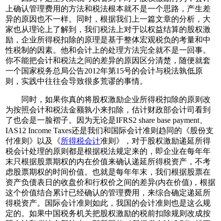
上确认管理费用的方法和税法根本就不是一个思路，产生差
异的原因也不一样。同时，根据我们上一篇文章的分析，大
家也从理论上了解到，我们税法上对于以权益结算的股权激
励，企业所得税扣除的原理是基于整体宏观税负的考量和中
性税制的因素。他和会计上的处理方法完全就不是一回事。
你不能把会计和税法之间的差异的原因区分清楚，随便就套
一个国家税务总局公告2012年第15号的会计与税法孰低原
则，实践中往往会导致很多荒谬的事情。
同时，如果你真的将股权激励企业所得税扣除的原则改
为按照会计和税法金额孰小来扣除，估计财政部会计司看到
了也会是一脸褶子。因为无论是IFRS2 share base payment、
IAS12 Income Taxes还是我们和国际会计准则趋同的《股份支
付准则》以及《
所得税会计
准则》，对于股权激励递延所得
税会计处理的原则都是根据税法规定来的，即企业在每年年
末只根据股票期权的内在价值来确认递延所得税资产，不考
虑股票期权的时间价值。也就是每年年末，我们根据股票在
资产负债表日的收盘价和行权价之间的差异(内在价值)，根据
这个价值结合累计已经确认的管理费用，来综合确定递延所
得税资产。国际会计准则如此，我国的会计准则也是这么规
定的。如果中国税务机关把股权激励的税前扣除规则改成按