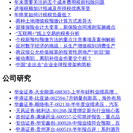
年末需要关注的五个成本费用税前扣除问题
进项税额加计抵减及所得税优惠享受
年终奖如何计税税负最低？
·
两种土地增值税预缴计算方式差异大
·
迎接保险会计大变革，新保险合同准则实施难点
·
“互联网+”线上交易的税务分析
·
个税新预扣预缴方法的重点注意事项及案例解析
·
应对数字经济的挑战：从生产增值税到消费生产
·
再议按公允价值核算的投资性房地产“折旧”能
·
被动离职，离职补偿金也要交个税？
·
中国“走出去”企业全球投资架构简析
公司研究
华金证券-大全能源-688303-上半年硅料业绩高增，
申港证券-比亚迪-002594-7月销量创新高，海外布局
华鑫证券-顺络电子-002138-半年度业绩承压，汽车
·
天风证券-铭利达-301268-深度绑定新兴行业核心客
·
首创证券-康缘药业-600557-公司简评报告：重点品
·
安信证券-华安鑫创-300928-中报业绩符合预期，百
·
申港证券-贵州茅台-600519-半年报点评：系列酒升