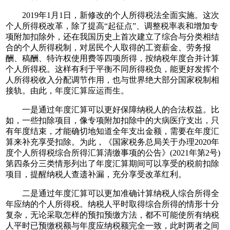
2019年1月1日，新修改的个人所得税法全面实施。这次
个人所得税改革，除了提高“起征点”、调整税率表和增加专
项附加扣除外，还在我国历史上首次建立了综合与分类相结
合的个人所得税制，对居民个人取得的工资薪金、劳务报
酬、稿酬、特许权使用费等四项所得，按纳税年度合并计算
个人所得税。这样有利于平衡不同所得税负，能更好发挥个
人所得税收入分配调节作用，也与世界绝大部分国家税制相
接轨。由此，年度汇算应运而生。
一是通过年度汇算可以更好保障纳税人的合法权益。比
如，一些扣除项目，像专项附加扣除中的大病医疗支出，只
有年度结束，才能确切地知道全年支出金额，需要在年度汇
算来补充享受扣除。为此，《国家税务总局关于办理2020年
度个人所得税综合所得汇算清缴事项的公告》(2021年第2号)
第四条分三类情形列出了年度汇算期间可以享受的税前扣除
项目，提醒纳税人查遗补漏，充分享受改革红利。
二是通过年度汇算可以更加准确计算纳税人综合所得全
年应纳的个人所得税。纳税人平时取得综合所得的情形十分
复杂，无论采取怎样的预扣预缴方法，都不可能使所有纳税
人平时已预缴税额与年度应纳税额完全一致，此时两者之间