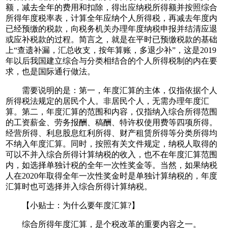
额，减去全年的费用和扣除，得出应纳税所得额并按照综合
所得年度税率表，计算全年应纳个人所得税，再减去年度内
已经预缴的税款，向税务机关办理年度纳税申报并结清应退
或应补税款的过程。简言之，就是在平时已预缴税款的基础
上“查遗补漏，汇总收支，按年算账，多退少补”，这是2019
年以后我国建立综合与分类相结合的个人所得税制的内在要
求，也是国际通行做法。
需要说明的是：第一，年度汇算的主体，仅指依据个人
所得税法规定的居民个人。非居民个人，无需办理年度汇
算。第二，年度汇算的范围和内容，仅指纳入综合所得范围
的工资薪金、劳务报酬、稿酬、特许权使用费等四项所得。
经营所得、利息股息红利所得、财产租赁所得等分类所得均
不纳入年度汇算。同时，按照有关文件规定，纳税人取得的
可以不并入综合所得计算纳税的收入，也不在年度汇算范围
内，如选择单独计税的全年一次性奖金等。当然，如果纳税
人在2020年取得全年一次性奖金时是单独计算纳税的，年度
汇算时也可选择并入综合所得计算纳税。
【小贴士：为什么要年度汇算?】
综合所得年度汇算，是个税改革的重要内容之一。