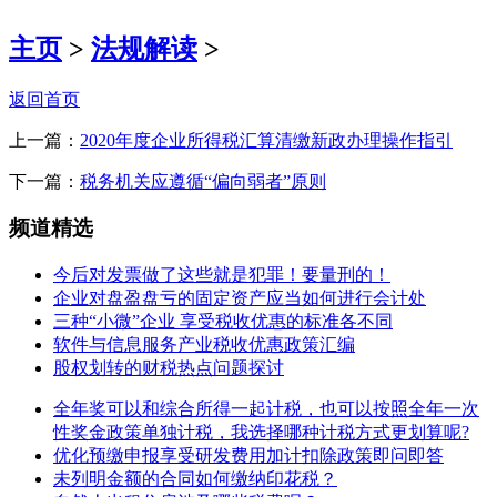
主页
>
法规解读
>
返回首页
上一篇：
2020年度企业所得税汇算清缴新政办理操作指引
下一篇：
税务机关应遵循“偏向弱者”原则
频道精选
今后对发票做了这些就是犯罪！要量刑的！
企业对盘盈盘亏的固定资产应当如何进行会计处
三种“小微”企业 享受税收优惠的标准各不同
软件与信息服务产业税收优惠政策汇编
股权划转的财税热点问题探讨
全年奖可以和综合所得一起计税，也可以按照全年一次
性奖金政策单独计税，我选择哪种计税方式更划算呢?
优化预缴申报享受研发费用加计扣除政策即问即答
未列明金额的合同如何缴纳印花税？