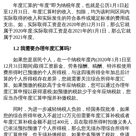
年度汇算的“年度”即为纳税年度，也就是公历1月1日起
至12月31日。年度汇算时的收入、扣除，均为该时间区间内
实际取得的收入和实际发生的符合条件或规定标准的费用或
支出。如，实际取得工资是在2020年的12月31日，那么它就
属于2020年度;实际取得工资是在2021年的1月1日，那么它就
属于2021年度。
1.2 我需要办理年度汇算吗?
如果您是居民个人，在一个纳税年度内(2020年1月1日至
12月31日期间)取得工资薪金、劳务报酬、稿酬、特许权使用
费所得时已预缴的个人所得税，与这四项所得全年加总后计
算的个人所得税存在差异，您就需要关注综合所得年度汇
算。如果预缴的税款高于全年应纳税款，您可以通过办理年
度汇算申报以获得退税;如预缴的税款少于全年应纳税款，您
应当办理年度汇算申报并补缴税款。
同时，为进一步减轻纳税人负担，经国务院批准，如果
您的综合所得年收入不超过12万元但需要年度汇算补税或者
年度汇算补税金额不超过400元，且在取得所得时扣缴义务人
已依法预扣预缴了个人所得税，那么您无须办理综合所得年
度汇算申报，也无须补缴税款。如果您多预缴了税款，申请