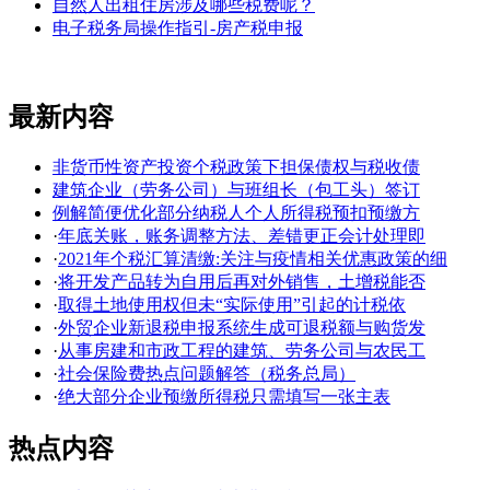
自然人出租住房涉及哪些税费呢？
电子税务局操作指引-房产税申报
最新内容
非货币性资产投资个税政策下担保债权与税收债
建筑企业（劳务公司）与班组长（包工头）签订
例解简便优化部分纳税人个人所得税预扣预缴方
·
年底关账，账务调整方法、差错更正会计处理即
·
2021年个税汇算清缴:关注与疫情相关优惠政策的细
·
将开发产品转为自用后再对外销售，土增税能否
·
取得土地使用权但未“实际使用”引起的计税依
·
外贸企业新退税申报系统生成可退税额与购货发
·
从事房建和市政工程的建筑、劳务公司与农民工
·
社会保险费热点问题解答（税务总局）
·
绝大部分企业预缴所得税只需填写一张主表
热点内容