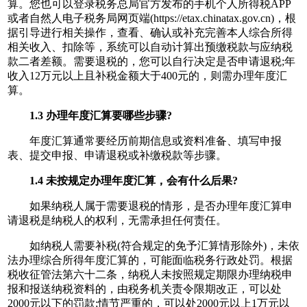
算。您也可以登录税务总局官方发布的手机个人所得税APP
或者自然人电子税务局网页端(https://etax.chinatax.gov.cn)，根
据引导进行相关操作，查看、确认或补充完善本人综合所得
相关收入、扣除等，系统可以自动计算出预缴税款与应纳税
款二者差额。需要退税的，您可以自行决定是否申请退税;年
收入12万元以上且补税金额大于400元的，则需办理年度汇
算。
1.3 办理年度汇算要哪些步骤?
年度汇算通常要经历前期信息或资料准备、填写申报
表、提交申报、申请退税或补缴税款等步骤。
1.4 未按规定办理年度汇算，会有什么后果?
如果纳税人属于需要退税的情形，是否办理年度汇算申
请退税是纳税人的权利，无需承担任何责任。
如纳税人需要补税(符合规定的免予汇算情形除外)，未依
法办理综合所得年度汇算的，可能面临税务行政处罚。根据
税收征管法第六十二条，纳税人未按照规定期限办理纳税申
报和报送纳税资料的，由税务机关责令限期改正，可以处
2000元以下的罚款;情节严重的，可以处2000元以上1万元以