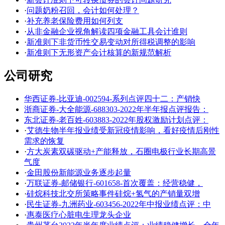
·
问题奶粉召回，会计如何处理？
·
补充养老保险费用如何列支
·
从非金融企业视角解读四项金融工具会计谁则
·
新准则下非货币性交易变动对所得税调整的影响
·
新准则下无形资产会计核算的新规范解析
公司研究
华西证券-比亚迪-002594-系列点评四十二：产销快
浙商证券-大全能源-688303-2022年半年报点评报告：
东北证券-老百姓-603883-2022年股权激励计划点评：
·
艾德生物半年报业绩受新冠疫情影响，看好疫情后刚性
需求的恢复
·
方大炭素双碳驱动+产能释放，石圈电极行业长期高景
气度
·
金田股份新能源业务逐步起量
·
万联证券-邮储银行-601658-首次覆盖：经营稳健，
·
硅烷科技北交所策略事件硅烷+氢气的产销量双增
·
民生证券-九洲药业-603456-2022年中报业绩点评：中
·
惠泰医疗心脏电生理龙头企业