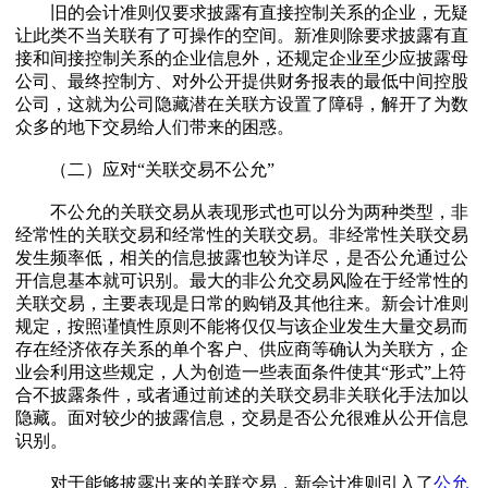
旧的会计准则仅要求披露有直接控制关系的企业，无疑
让此类不当关联有了可操作的空间。新准则除要求披露有直
接和间接控制关系的企业信息外，还规定企业至少应披露母
公司、最终控制方、对外公开提供财务报表的最低中间控股
公司，这就为公司隐藏潜在关联方设置了障碍，解开了为数
众多的地下交易给人们带来的困惑。
（二）应对“关联交易不公允”
不公允的关联交易从表现形式也可以分为两种类型，非
经常性的关联交易和经常性的关联交易。非经常性关联交易
发生频率低，相关的信息披露也较为详尽，是否公允通过公
开信息基本就可识别。最大的非公允交易风险在于经常性的
关联交易，主要表现是日常的购销及其他往来。新会计准则
规定，按照谨慎性原则不能将仅仅与该企业发生大量交易而
存在经济依存关系的单个客户、供应商等确认为关联方，企
业会利用这些规定，人为创造一些表面条件使其“形式”上符
合不披露条件，或者通过前述的关联交易非关联化手法加以
隐藏。面对较少的披露信息，交易是否公允很难从公开信息
识别。
对于能够披露出来的关联交易，新会计准则引入了
公允