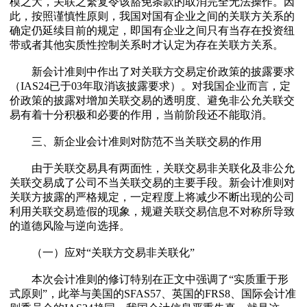
模之大，关联之繁复令该豁免条款的取消完全无法操作。因
此，按照谨慎性原则，我国对国有企业之间的关联方关系的
确定仍延续目前的规定，即国有企业之间只有当存在投资纽
带或者其他实质性控制关系时才认定为存在关联方关系。
新会计准则中作出了对关联方交易定价政策的披露要求
（IAS24已于03年取消该披露要求）。对我国企业而言，定
价政策的披露对增加关联交易的透明度、避免非公允关联交
易有着十分积极和必要的作用，当前阶段还不能取消。
三、新企业会计准则对防范不当关联交易的作用
由于关联交易具有两面性，关联交易非关联化及非公允
关联交易成了公司不当关联交易的主要手段。新会计准则对
关联方披露的严格规定，一定程度上将减少不断出现的公司
利用关联交易造假的现象，规避关联交易信息不对称所导致
的道德风险与逆向选择。
（一）应对“关联方交易非关联化”
本次会计准则的修订特别在正文中强调了“实质重于形
式原则”，此举与美国的SFAS57、英国的FRS8、国际会计准