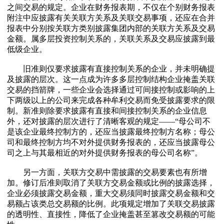
之间交易的规定。企业在财务报表期，不仅在个别财务报表
附注中应披露有关关联方关系及关联交易事项，还应在合并
报表中分别按关联方类别披露集团内部的关联方关系及交易
金额。属多层投资控制关系的，关联关系及交易应披露到最
低级企业。
旧准则仅要求披露有直接控制关系的企业，并未明确提
及披露的层次。这一点成为许多多层控制结构企业掩盖关联
交易的挡箭牌，一些企业会选择通过可间接控制或影响的上
下两级以上的公司来完成各种牟利交易而免受披露要求的限
制。新准则除要求披露有直接和间接控制关系的企业信息
外，还对披露的层次进行了清晰客观的规定——“母公司不
是该企业最终控制方的，还应当披露最终控制方名称；母公
司和最终控制方均不对外提供财务报表的，还应当披露母公
司之上与其最相近的对外提供财务报表的母公司名称”。
另一方面，关联方交易中需披露的交易要素也有所增
加。修订后准则取消了关联方交易金额或比例的披露选择，
企业必须披露交易金额，重大交易须同时披露交易金额和交
易额占该类总交易额的比例。此项规定增加了关联交易披露
的透明性、直接性，降低了企业掩盖甚至篡改交易额的可能