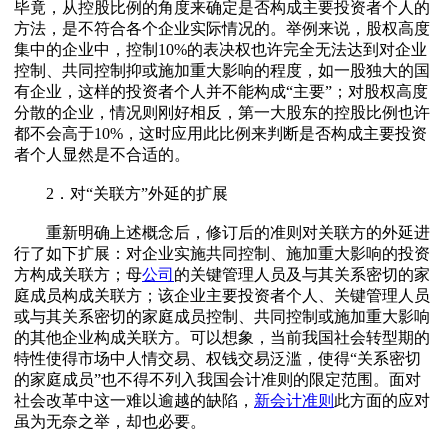
毕竟，从控股比例的角度来确定是否构成主要投资者个人的
方法，是不符合各个企业实际情况的。举例来说，股权高度
集中的企业中，控制10%的表决权也许完全无法达到对企业
控制、共同控制抑或施加重大影响的程度，如一股独大的国
有企业，这样的投资者个人并不能构成“主要”；对股权高度
分散的企业，情况则刚好相反，第一大股东的控股比例也许
都不会高于10%，这时应用此比例来判断是否构成主要投资
者个人显然是不合适的。
2．对“关联方”外延的扩展
重新明确上述概念后，修订后的准则对关联方的外延进
行了如下扩展：对企业实施共同控制、施加重大影响的投资
方构成关联方；母
公司
的关键管理人员及与其关系密切的家
庭成员构成关联方；该企业主要投资者个人、关键管理人员
或与其关系密切的家庭成员控制、共同控制或施加重大影响
的其他企业构成关联方。可以想象，当前我国社会转型期的
特性使得市场中人情交易、权钱交易泛滥，使得“关系密切
的家庭成员”也不得不列入我国会计准则的限定范围。面对
社会改革中这一难以逾越的缺陷，
新会计准则
此方面的应对
虽为无奈之举，却也必要。