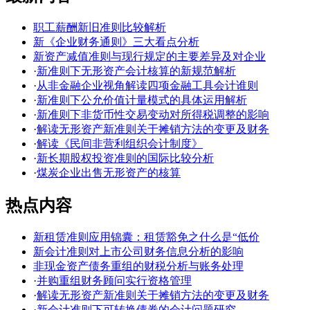
职工薪酬新旧准则比较解析
新《企业财务通则》三大看点分析
新资产减值准则与现行规定的主要差异及对企业
·
新准则下无形资产会计核算的新规范解析
·
从非金融企业视角解读四项金融工具会计谁则
·
新准则下公允价值计量模式的具体运用解析
·
新准则下非货币性交易变动对所得税调整的影响
·
解读无形资产新准则关于摊销方法的变更及财务
·
解读《民间非营利组织会计制度》
·
新长期股权投资准则的国际比较分析
·
煤炭企业出售无形资产的核算
热点内容
新租赁准则应用锦囊：租赁豁免之什么是“低价
新会计准则对上市公司财务信息分析的影响
非现金资产债务重组的财税分析与账务处理
·
并购重组财务顾问实行资格管理
·
解读无形资产新准则关于摊销方法的变更及财务
·
新会计准则下可转换债券的会计问题研究