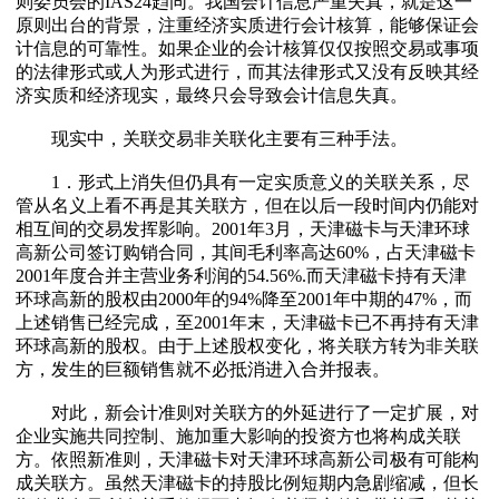
则委员会的IAS24趋同。我国会计信息严重失真，就是这一
原则出台的背景，注重经济实质进行会计核算，能够保证会
计信息的可靠性。如果企业的会计核算仅仅按照交易或事项
的法律形式或人为形式进行，而其法律形式又没有反映其经
济实质和经济现实，最终只会导致会计信息失真。
现实中，关联交易非关联化主要有三种手法。
1．形式上消失但仍具有一定实质意义的关联关系，尽
管从名义上看不再是其关联方，但在以后一段时间内仍能对
相互间的交易发挥影响。2001年3月，天津磁卡与天津环球
高新公司签订购销合同，其间毛利率高达60%，占天津磁卡
2001年度合并主营业务利润的54.56%.而天津磁卡持有天津
环球高新的股权由2000年的94%降至2001年中期的47%，而
上述销售已经完成，至2001年末，天津磁卡已不再持有天津
环球高新的股权。由于上述股权变化，将关联方转为非关联
方，发生的巨额销售就不必抵消进入合并报表。
对此，新会计准则对关联方的外延进行了一定扩展，对
企业实施共同控制、施加重大影响的投资方也将构成关联
方。依照新准则，天津磁卡对天津环球高新公司极有可能构
成关联方。虽然天津磁卡的持股比例短期内急剧缩减，但长