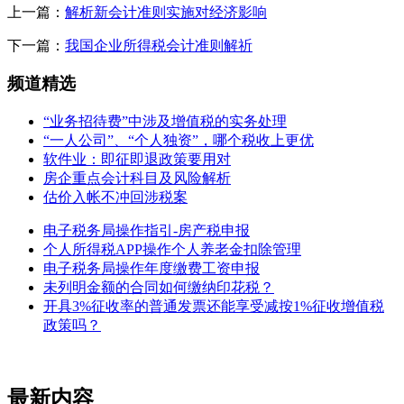
上一篇：
解析新会计准则实施对经济影响
下一篇：
我国企业所得税会计准则解祈
频道精选
“业务招待费”中涉及增值税的实务处理
“一人公司”、“个人独资”，哪个税收上更优
软件业：即征即退政策要用对
房企重点会计科目及风险解析
估价入帐不冲回涉税案
电子税务局操作指引-房产税申报
个人所得税APP操作个人养老金扣除管理
电子税务局操作年度缴费工资申报
未列明金额的合同如何缴纳印花税？
开具3%征收率的普通发票还能享受减按1%征收增值税
政策吗？
最新内容