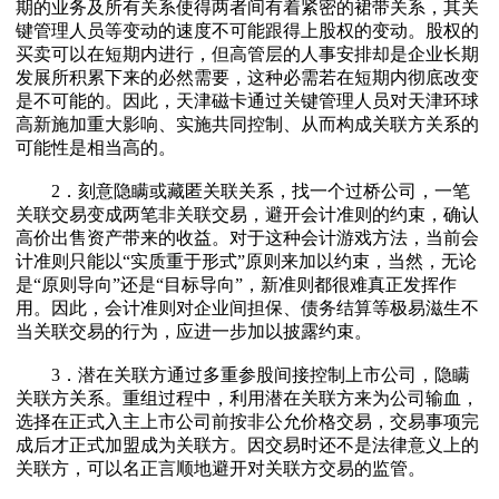
期的业务及所有关系使得两者间有着紧密的裙带关系，其关
键管理人员等变动的速度不可能跟得上股权的变动。股权的
买卖可以在短期内进行，但高管层的人事安排却是企业长期
发展所积累下来的必然需要，这种必需若在短期内彻底改变
是不可能的。因此，天津磁卡通过关键管理人员对天津环球
高新施加重大影响、实施共同控制、从而构成关联方关系的
可能性是相当高的。
2．刻意隐瞒或藏匿关联关系，找一个过桥公司，一笔
关联交易变成两笔非关联交易，避开会计准则的约束，确认
高价出售资产带来的收益。对于这种会计游戏方法，当前会
计准则只能以“实质重于形式”原则来加以约束，当然，无论
是“原则导向”还是“目标导向”，新准则都很难真正发挥作
用。因此，会计准则对企业间担保、债务结算等极易滋生不
当关联交易的行为，应进一步加以披露约束。
3．潜在关联方通过多重参股间接控制上市公司，隐瞒
关联方关系。重组过程中，利用潜在关联方来为公司输血，
选择在正式入主上市公司前按非公允价格交易，交易事项完
成后才正式加盟成为关联方。因交易时还不是法律意义上的
关联方，可以名正言顺地避开对关联方交易的监管。