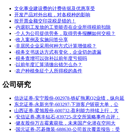
文化事业建设费的计费依据及优惠享受
开发产品对外出租，对各税种的影响
按开票金额交印花税是错的！
·
内退职工发放的工资能否在企业所得税前扣除
·
个人为公司提供劳务，取得劳务报酬如何交税？
·
收入案例及实施问答分享
·
非居民企业采用何种方式计算增值税？
·
税务文书送达方式有变化，企业切勿遗漏
·
税务查增可以弥补以前年度亏损吗
·
以前年度汇算清缴出错怎么办？
·
农户种植免征个人所得税的条件
公司研究
信达证券-安宁股份-002978-铁矿拖累Q2业绩，纵向延
东北证券-永新光学-603297-下游客户斩获大单，公
山西证券-爱旭股份-600732-盈利能力持续上行，大
·
安信证券-惠丰钻石-839725-北交所策略事件点评：
·
健友股份万古霉素获批，未来国产化潜在空间大
·
国元证券-芯碁微装-688630-公司首次覆盖报告：受