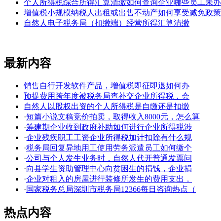
个人所得税综合所得汇算清缴如何查询企业哪些员工未办
增值税小规模纳税人出租或出售不动产如何享受减免政策
自然人电子税务局（扣缴端）经营所得汇算清缴
最新内容
销售自行开发软件产品，增值税即征即退如何办
预提费用跨年度被税务局查补交企业所得税，会
自然人以股权出资的个人所得税是自缴还是扣缴
·
短篇小说文稿竞价拍卖，取得收入8000元，怎么算
·
筹建期企业收到政府补助如何进行企业所得税涉
·
企业残疾职工工资企业所得税加计扣除有什么规
·
税务局回复异地用工使用劳务派遣员工如何缴个
·
公司与个人发生业务时，自然人代开普通发票问
·
向县学生资助管理中心向贫困生的捐钱，企业捐
·
企业对租入的房屋进行装修所发生的费用支出，
·
国家税务总局深圳市税务局12366每日咨询热点（
热点内容