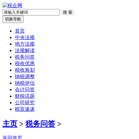
切换导航
首页
中央法规
地方法规
法规解读
税务问答
税收优惠
税收筹划
纳税调整
纳税评估
会计问答
财税话题
公司研究
税宣速递
主页
>
税务问答
>
返回首页