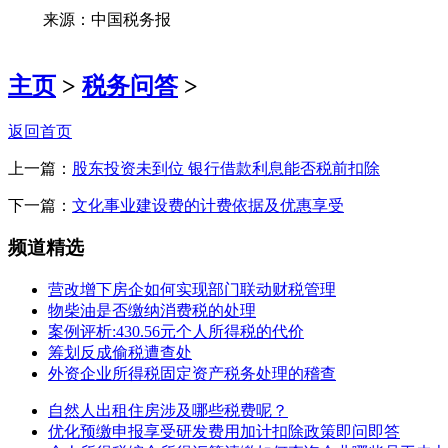
来源：中国税务报
主页
>
税务问答
>
返回首页
上一篇：
股东投资未到位 银行借款利息能否税前扣除
下一篇：
文化事业建设费的计费依据及优惠享受
频道精选
营改增下房企如何实现部门联动财税管理
物柴油是否缴纳消费税的处理
案例评析:430.56元个人所得税的代价
筹划反成偷税遭查处
外资企业所得税固定资产税务处理的稽查
自然人出租住房涉及哪些税费呢？
优化预缴申报享受研发费用加计扣除政策即问即答