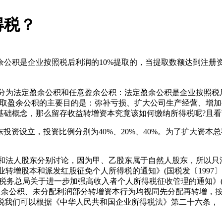
得税？
公积是企业按照税后利润的10%提取的，当提取数额达到注册资
法定盈余公积和任意盈余公积：法定盈余公积是企业按照税后利
提取盈余公积的主要目的是：弥补亏损、扩大公司生产经营、增
基础概念，那么留存收益转增资本究竟该如何缴纳所得税呢?且
设立，投资比例分别为40%、20%、40%。为了扩大资本总
法人股东分别讨论，因为甲、乙股东属于自然人股东，所以只
转增股本和派发红股征免个人所得税的通知》(国税发〔1997〕
国家税务总局关于进一步加强高收入者个人所得税征收管理的通知》(
盈余公积、未分配利润部分转增资本行为均视同先分配再转增，
得税我们可以根据《中华人民共和国企业所得税法》第二十六条，