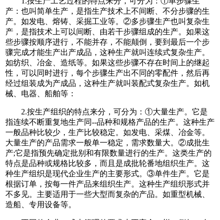
1.按生产工艺过程的特点来分，可分为：①单步骤生
产：也叫简单生产，是指生产技术上不间断、不分步骤的生
产。如发电、熔铸、采掘工业等。②多步骤生产也叫复杂生
产，是指技术上可以间断、由若干步骤组成的生产。如果这
些步骤按顺序进行，不能并存，不能颠倒，要到最后一个步
骤完成才能生产出产成品，这种生产就叫连续式复杂生产。
如纺织、冶金、造纸等。如果这些步骤不存在时间上的继起
性，可以同时进行，每个步骤生产出不同的零配件，然后再
经过组装成为产成品，这种生产就叫装配式复杂生产。如机
械、电器、船舶等：
2.按生产组织的特点来分，可分为：①大量生产。它是
指连续不断重复地生产同--品种和规格产品的生产。这种生产
一般品种比较少，生产比较稳定。如发电、采煤、冶金等。
大量生产的产品需求一般单一稳定，需求数量大。②成批生
产;它是指预先确定批别和有限数量进行的生产。这类生产的
特点是品种或规格比较多，而且是成批轮番地组织生产。这
种生产组织是现代企业生产的主要形式。③单件生产。它是
根据订单，按每一件产品来组织生产。这种生产组织形式并
不多见。主要适用于一些大型而复杂的产品。如重型机械、
造船、专用设备等。