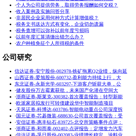
·
个人为公司提供劳务，取得劳务报酬如何交税？
·
收入案例及实施问答分享
·
非居民企业采用何种方式计算增值税？
·
税务文书送达方式有变化，企业切勿遗漏
·
税务查增可以弥补以前年度亏损吗
·
以前年度汇算清缴出错怎么办？
·
农户种植免征个人所得税的条件
公司研究
信达证券-安宁股份-002978-铁矿拖累Q2业绩，纵向延
山西证券-爱旭股份-600732-盈利能力持续上行，大
东北证券-永新光学-603297-下游客户斩获大单，公
·
健友股份万古霉素获批，未来国产化潜在空间大
·
浙商证券-斯莱克-300382-首次覆盖报告：转型新能
·
欧派家居拟发行可转债建设华中智能制造项目
·
天风证券-科博达-603786-智能电动重点公司深度拆
·
国元证券-芯碁微装-688630-公司首次覆盖报告：受
·
安信证券-惠丰钻石-839725-北交所策略事件点评：
·
浙商证券-和而泰-002402-点评报告：定增发力汽车
·
信达证券-孚日股份-002083-业绩增长稳定，涂料业