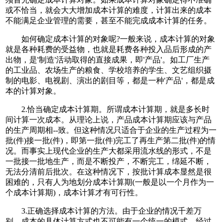
或不恰当，就会大大增加成本计算的难度，计算出来的成本
不能满足企业管理的需要，甚至不能完成成本计算的任务。
如何确定成本计算的对象呢?一般来说，成本计算的对象
就是各种耗费的受益物，也就是耗费各种投入品后形成的产
出物，是'制造'活动取得的直接成果，即'产品'。如工厂生产
的工业品、农场生产的粮食、学校培养的学生、文艺组织摄
制的电影、电视剧、演出的剧目等，都是一种'产品'，都是成
本的计算对象。
2.恰当确定成本计算期。所谓成本计算期，就是多长时
间计算一次成本。从理论上说，产品成本计算期应该与产品
的生产周期相--致。但这种情况只适合于企业的生产过程为一
批(件)接一批(件)，即第一批(件)完工了再生产第二批(件)的情
况。而事实上现代企业的生产大都采用流水线的形式，不是
一批接一批地生产，而是不断投产，不断完工，绵延不断，
无法分清前后批次。在这种情况下，按批计算成本显然是很
困难的，只有人为地划分成本计算期(一般是以一个月作为一
个成本计算期)，成本计算才有可行性。
3.正确选择成本计算的方法。由于企业的情况千差万
别，成本的具体计算方式也不可能有一个统一的模式。经过