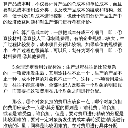
算产品成本时，不仅要计算产品的总成本和单位成本，而且
要对总成本按用途分类，以反映产品成本的组成和结构。这
样，便于我们对成本进行控制，也便于我们分析产品生产中
的经济效益问题和对生产部门进行考核评价-
在计算产品成本时，一般把成本分成三个项目，即：①
直接材料;②直接人工;③制造费用。有的企业规模比较大，生
产过程比较复杂，成本项目分得比较细。如果单位的规模很
小，生产过程也很简单，可以只：划分为两个项目，即：①
材料费用;②其他费用。
5.合理选定费用分配标准：生产过程往往是比较复杂
的，一项费用发生后，其用途往往不止一个，生产的产品不
止一种，成本计算的对象也不止一个。这样，一-项费用发生
后，往往不能直接地、全部地记入反映某一个对象的明细账
户，而需要把这项费用在几个对象之间进行分配。
那么，哪个对象负担的费用应该多一点，哪个对象负担
的费用应该少一点呢?其分配的原则是：'谁耗费，谁负担'，
或者是'谁受益，谁负担'。但是，要对费用进行精确的分配是
比较困难的，要对一定对象所发生的成本消耗(受益)情况进行
准确的计量，同样是比较困难的。在对费用进行具体分配