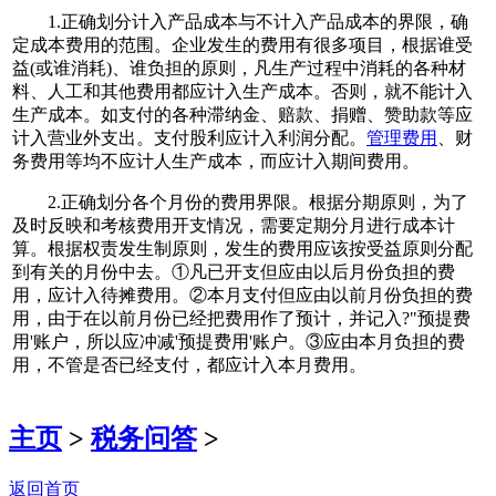
1.正确划分计入产品成本与不计入产品成本的界限，确
定成本费用的范围。企业发生的费用有很多项目，根据谁受
益(或谁消耗)、谁负担的原则，凡生产过程中消耗的各种材
料、人工和其他费用都应计入生产成本。否则，就不能计入
生产成本。如支付的各种滞纳金、赔款、捐赠、赞助款等应
计入营业外支出。支付股利应计入利润分配。
管理费用
、财
务费用等均不应计人生产成本，而应计入期间费用。
2.正确划分各个月份的费用界限。根据分期原则，为了
及时反映和考核费用开支情况，需要定期分月进行成本计
算。根据权责发生制原则，发生的费用应该按受益原则分配
到有关的月份中去。①凡已开支但应由以后月份负担的费
用，应计入待摊费用。②本月支付但应由以前月份负担的费
用，由于在以前月份已经把费用作了预计，并记入?"预提费
用'账户，所以应冲减'预提费用'账户。③应由本月负担的费
用，不管是否已经支付，都应计入本月费用。
主页
>
税务问答
>
返回首页