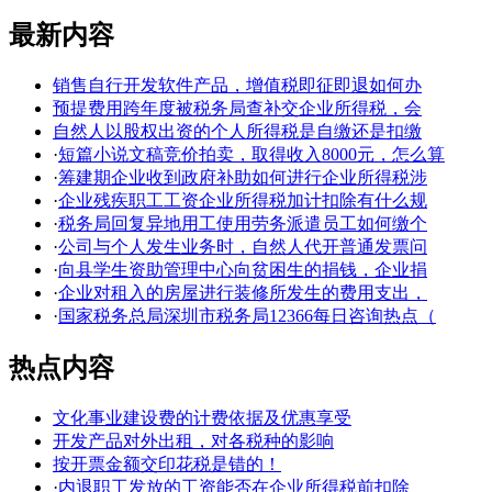
最新内容
销售自行开发软件产品，增值税即征即退如何办
预提费用跨年度被税务局查补交企业所得税，会
自然人以股权出资的个人所得税是自缴还是扣缴
·
短篇小说文稿竞价拍卖，取得收入8000元，怎么算
·
筹建期企业收到政府补助如何进行企业所得税涉
·
企业残疾职工工资企业所得税加计扣除有什么规
·
税务局回复异地用工使用劳务派遣员工如何缴个
·
公司与个人发生业务时，自然人代开普通发票问
·
向县学生资助管理中心向贫困生的捐钱，企业捐
·
企业对租入的房屋进行装修所发生的费用支出，
·
国家税务总局深圳市税务局12366每日咨询热点（
热点内容
文化事业建设费的计费依据及优惠享受
开发产品对外出租，对各税种的影响
按开票金额交印花税是错的！
·
内退职工发放的工资能否在企业所得税前扣除