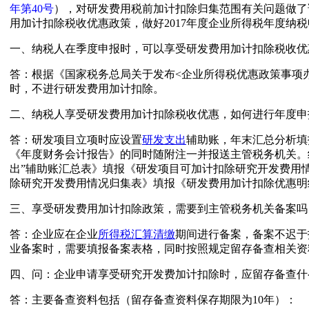
年第40号
），对研发费用税前加计扣除归集范围有关问题做了
用加计扣除税收优惠政策，做好2017年度企业所得税年度纳
一、纳税人在季度申报时，可以享受研发费用加计扣除税收优
答：根据《国家税务总局关于发布<企业所得税优惠政策事项
时，不进行研发费用加计扣除。
二、纳税人享受研发费用加计扣除税收优惠，如何进行年度申
答：研发项目立项时应设置
研发支出
辅助账，年末汇总分析填
《年度财务会计报告》的同时随附注一并报送主管税务机关。
出”辅助账汇总表》填报《研发项目可加计扣除研究开发费用
除研究开发费用情况归集表》填报《研发费用加计扣除优惠明
三、享受研发费用加计扣除政策，需要到主管税务机关备案吗
答：企业应在企业
所得税汇算清缴
期间进行备案，备案不迟于
业备案时，需要填报备案表格，同时按照规定留存备查相关资
四、问：企业申请享受研究开发费加计扣除时，应留存备查什
答：主要备查资料包括（留存备查资料保存期限为10年）：