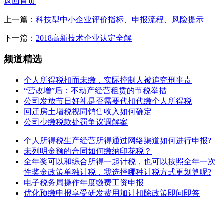
返回首页
上一篇：
科技型中小企业评价指标、申报流程、风险提示
下一篇：
2018高新技术企业认定全解
频道精选
个人所得税扣而未缴，实际控制人被追究刑事责
“营改增”后：不动产经营租赁的节税举措
公司发放节日好礼是否需要代扣代缴个人所得税
回迁房土增税视同销售收入如何确定
公司少缴税款处罚争议调解案
个人所得税生产经营所得通过网络渠道如何进行申报?
未列明金额的合同如何缴纳印花税？
全年奖可以和综合所得一起计税，也可以按照全年一次
性奖金政策单独计税，我选择哪种计税方式更划算呢?
电子税务局操作年度缴费工资申报
优化预缴申报享受研发费用加计扣除政策即问即答