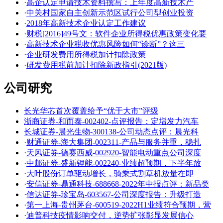
·
高企认定申请技术资料撰写：上年度高新技术产
·
中关村国家自主创新示范区试行公司型创业投资
·
2018年高新技术企业认定工作建议
·
财税[2016]49号文：软件企业所得税优惠政策变化要
·
高新技术企业税收优惠风险如何“诊断”？这三
·
企业研发费用所得税加计扣除政策
·
研发费用税前加计扣除新政指引(2021版)
公司研究
长光华芯首次覆盖给予“优于大市”评级
浙商证券-和而泰-002402-点评报告：定增发力汽车
长城证券-晨光生物-300138-公司动态点评：晨光科
·
财通证券-海大集团-002311-产品与服务并重，稳扎
·
天风证券-德赛西威-002920-智能电动重点公司深度
·
中邮证券-盛新锂能-002240-业绩超预期，下半年放
·
大叶股份订单驱动增长，骑乘式割草机放量在即
·
安信证券-鼎通科技-688668-2022年中报点评：新品类
·
信达证券-珍宝岛-603567-公司深度报告：升级打造
·
第一上海-贵州茅台-600519-2022H1业绩符合预期，营
·
迪普科技疫情影响交付，逆势扩张彰显发展信心