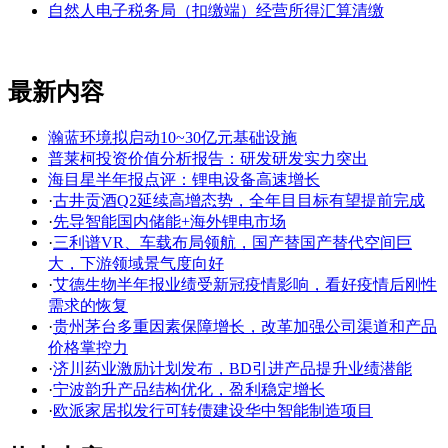
自然人电子税务局（扣缴端）经营所得汇算清缴
最新内容
瀚蓝环境拟启动10~30亿元基础设施
普莱柯投资价值分析报告：研发研发实力突出
海目星半年报点评：锂电设备高速增长
·
古井贡酒Q2延续高增态势，全年目目标有望提前完成
·
先导智能国内储能+海外锂电市场
·
三利谱VR、车载布局领航，国产替国产替代空间巨
大，下游领域景气度向好
·
艾德生物半年报业绩受新冠疫情影响，看好疫情后刚性
需求的恢复
·
贵州茅台多重因素保障增长，改革加强公司渠道和产品
价格掌控力
·
济川药业激励计划发布，BD引进产品提升业绩潜能
·
宁波韵升产品结构优化，盈利稳定增长
·
欧派家居拟发行可转债建设华中智能制造项目