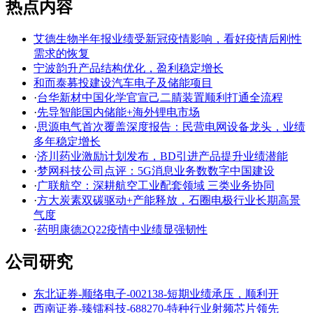
热点内容
艾德生物半年报业绩受新冠疫情影响，看好疫情后刚性
需求的恢复
宁波韵升产品结构优化，盈利稳定增长
和而泰募投建设汽车电子及储能项目
·
台华新材中国化学官宣己二腈装置顺利打通全流程
·
先导智能国内储能+海外锂电市场
·
思源电气首次覆盖深度报告：民营电网设备龙头，业绩
多年稳定增长
·
济川药业激励计划发布，BD引进产品提升业绩潜能
·
梦网科技公司点评：5G消息业务数数字中国建设
·
广联航空：深耕航空工业配套领域 三类业务协同
·
方大炭素双碳驱动+产能释放，石圈电极行业长期高景
气度
·
药明康德2Q22疫情中业绩显强韧性
公司研究
东北证券-顺络电子-002138-短期业绩承压，顺利开
西南证券-臻镭科技-688270-特种行业射频芯片领先