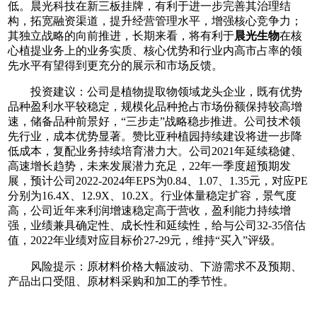
低。晨光科技在新三板挂牌，有利于进一步完善其治理结
构，拓宽融资渠道，提升经营管理水平，增强核心竞争力；
其独立战略的向前推进，长期来看，将有利于
晨光生物
在核
心植提业务上的业务实质、核心优势和行业内高市占率的领
先水平有望得到更充分的展示和市场反馈。
投资建议：公司是植物提取物领域龙头企业，既有优势
品种盈利水平较稳定，规模化品种抢占市场份额保持较高增
速，储备品种前景好，“三步走”战略稳步推进。公司技术领
先行业，成本优势显著。赞比亚种植园持续建设将进一步降
低成本，复配业务持续培育潜力大。公司2021年延续稳健、
高速增长趋势，未来发展潜力充足，22年一季度超预期发
展，预计公司2022-2024年EPS为0.84、1.07、1.35元，对应PE
分别为16.4X、12.9X、10.2X。行业体量稳定扩容，景气度
高，公司近年来利润增速稳定高于营收，盈利能力持续增
强，业绩兼具确定性、成长性和延续性，给与公司32-35倍估
值，2022年业绩对应目标价27-29元，维持“买入”评级。
风险提示：原材料价格大幅波动、下游需求不及预期、
产品出口受阻、原材料采购和加工的季节性。