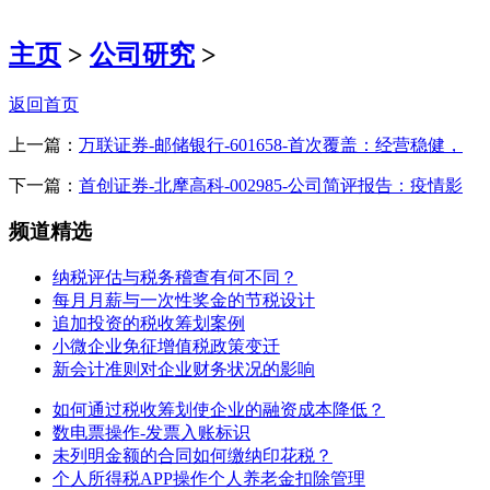
主页
>
公司研究
>
返回首页
上一篇：
万联证券-邮储银行-601658-首次覆盖：经营稳健，
下一篇：
首创证券-北摩高科-002985-公司简评报告：疫情影
频道精选
纳税评估与税务稽查有何不同？
每月月薪与一次性奖金的节税设计
追加投资的税收筹划案例
小微企业免征增值税政策变迁
新会计准则对企业财务状况的影响
如何通过税收筹划使企业的融资成本降低？
数电票操作-发票入账标识
未列明金额的合同如何缴纳印花税？
个人所得税APP操作个人养老金扣除管理