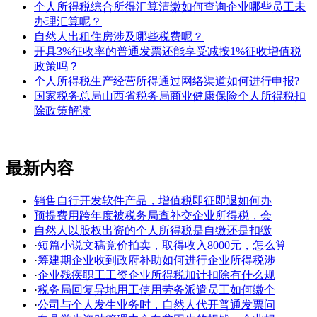
个人所得税综合所得汇算清缴如何查询企业哪些员工未
办理汇算呢？
自然人出租住房涉及哪些税费呢？
开具3%征收率的普通发票还能享受减按1%征收增值税
政策吗？
个人所得税生产经营所得通过网络渠道如何进行申报?
国家税务总局山西省税务局商业健康保险个人所得税扣
除政策解读
最新内容
销售自行开发软件产品，增值税即征即退如何办
预提费用跨年度被税务局查补交企业所得税，会
自然人以股权出资的个人所得税是自缴还是扣缴
·
短篇小说文稿竞价拍卖，取得收入8000元，怎么算
·
筹建期企业收到政府补助如何进行企业所得税涉
·
企业残疾职工工资企业所得税加计扣除有什么规
·
税务局回复异地用工使用劳务派遣员工如何缴个
·
公司与个人发生业务时，自然人代开普通发票问