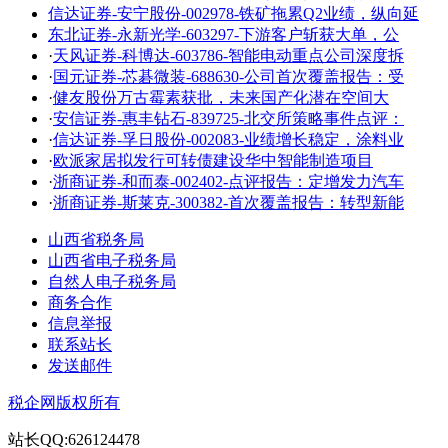
信达证券-安宁股份-002978-铁矿拖累Q2业绩，纵向延
东北证券-永新光学-603297-下游客户斩获大单，公
·
天风证券-科博达-603786-智能电动重点公司深度拆
·
国元证券-芯碁微装-688630-公司首次覆盖报告：受
·
健友股份万古霉素获批，未来国产化潜在空间大
·
安信证券-惠丰钻石-839725-北交所策略事件点评：
·
信达证券-孚日股份-002083-业绩增长稳定，涂料业
·
欧派家居拟发行可转债建设华中智能制造项目
·
浙商证券-和而泰-002402-点评报告：定增发力汽车
·
浙商证券-斯莱克-300382-首次覆盖报告：转型新能
山西省税务局
山西省电子税务局
自然人电子税务局
商务合作
信息举报
联系站长
发送邮件
税企网版权所有
站长QQ:626124478