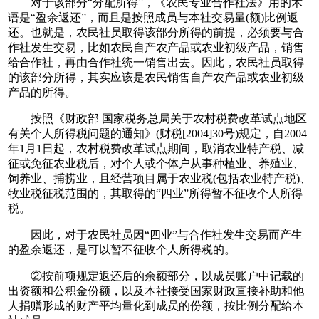
对于该部分“分配所得”，《农民专业合作社法》用的术
语是“盈余返还”，而且是按照成员与本社交易量(额)比例返
还。也就是，农民社员取得该部分所得的前提，必须要与合
作社发生交易，比如农民自产农产品或农业初级产品，销售
给合作社，再由合作社统一销售出去。因此，农民社员取得
的该部分所得，其实应该是农民销售自产农产品或农业初级
产品的所得。
按照《财政部 国家税务总局关于农村税费改革试点地区
有关个人所得税问题的通知》(财税[2004]30号)规定，自2004
年1月1日起，农村税费改革试点期间，取消农业特产税、减
征或免征农业税后，对个人或个体户从事种植业、养殖业、
饲养业、捕捞业，且经营项目属于农业税(包括农业特产税)、
牧业税征税范围的，其取得的“四业”所得暂不征收个人所得
税。
因此，对于农民社员因“四业”与合作社发生交易而产生
的盈余返还，是可以暂不征收个人所得税的。
②按前项规定返还后的余额部分，以成员账户中记载的
出资额和公积金份额，以及本社接受国家财政直接补助和他
人捐赠形成的财产平均量化到成员的份额，按比例分配给本