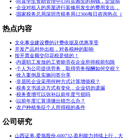
·
向县学生资助管理中心向贫困生的捐钱，企业捐
·
企业对租入的房屋进行装修所发生的费用支出，
·
国家税务总局深圳市税务局12366每日咨询热点（
热点内容
文化事业建设费的计费依据及优惠享受
开发产品对外出租，对各税种的影响
按开票金额交印花税是错的！
·
内退职工发放的工资能否在企业所得税前扣除
·
个人为公司提供劳务，取得劳务报酬如何交税？
·
收入案例及实施问答分享
·
非居民企业采用何种方式计算增值税？
·
税务文书送达方式有变化，企业切勿遗漏
·
税务查增可以弥补以前年度亏损吗
·
以前年度汇算清缴出错怎么办？
·
农户种植免征个人所得税的条件
公司研究
山西证券-爱旭股份-600732-盈利能力持续上行，大