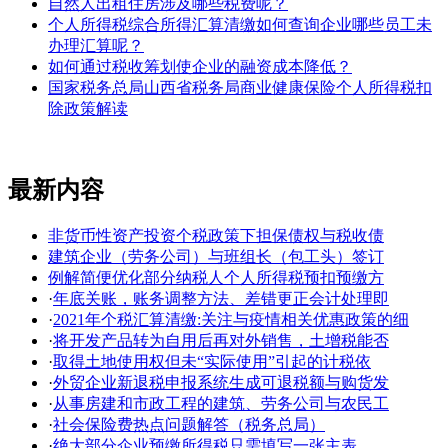
自然人出租住房涉及哪些税费呢？
个人所得税综合所得汇算清缴如何查询企业哪些员工未
办理汇算呢？
如何通过税收筹划使企业的融资成本降低？
国家税务总局山西省税务局商业健康保险个人所得税扣
除政策解读
最新内容
非货币性资产投资个税政策下担保债权与税收债
建筑企业（劳务公司）与班组长（包工头）签订
例解简便优化部分纳税人个人所得税预扣预缴方
·
年底关账，账务调整方法、差错更正会计处理即
·
2021年个税汇算清缴:关注与疫情相关优惠政策的细
·
将开发产品转为自用后再对外销售，土增税能否
·
取得土地使用权但未“实际使用”引起的计税依
·
外贸企业新退税申报系统生成可退税额与购货发
·
从事房建和市政工程的建筑、劳务公司与农民工
·
社会保险费热点问题解答（税务总局）
·
绝大部分企业预缴所得税只需填写一张主表