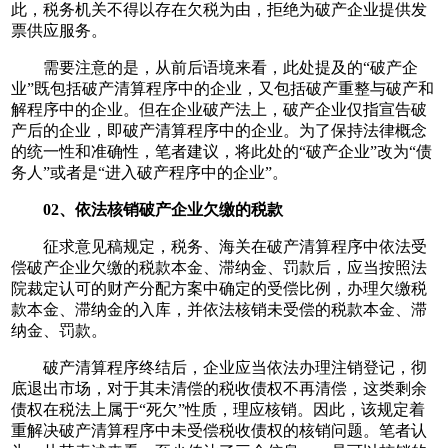
此，税务机关不得以存在欠税为由，拒绝为破产企业提供发
票供应服务。
需要注意的是，从前后语境来看，此处提及的“破产企
业”既包括破产清算程序中的企业，又包括破产重整与破产和
解程序中的企业。但在企业破产法上，破产企业仅指宣告破
产后的企业，即破产清算程序中的企业。为了保持法律概念
的统一性和准确性，笔者建议，将此处的“破产企业”改为“债
务人”或者是“进入破产程序中的企业”。
02、依法核销破产企业欠缴的税款
征求意见稿规定，税务、海关在破产清算程序中依法受
偿破产企业欠缴的税款本金、滞纳金、罚款后，应当按照法
院裁定认可的财产分配方案中确定的受偿比例，办理欠缴税
款本金、滞纳金的入库，并依法核销未受偿的税款本金、滞
纳金、罚款。
破产清算程序终结后，企业应当依法办理注销登记，彻
底退出市场，对于其未清偿的税收债权不再清偿，这类剩余
债权在税法上属于“死欠”性质，理应核销。因此，该规定着
重解决破产清算程序中未受偿税收债权的核销问题。笔者认