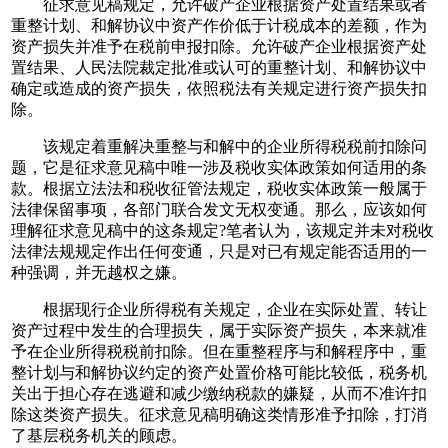
征求意见稿规定，允许破产企业根据资产处置结果或者
重整计划、和解协议中资产作价低于计税成本的差额，作为
资产损失并准予在税前申报扣除。允许破产企业根据资产处
置结果、人民法院裁定批准或认可的重整计划、和解协议中
确定或造成的资产损失，依照税法有关规定进行资产损失扣
除。
该规定着重解决重整与和解中的企业所得税税前扣除问
题，它是征求意见稿中唯一涉及税收实体政策如何适用的条
款。根据立法法和税收征管法规定，税收实体政策一般属于
法律保留事项，各部门联合发文无权变通。那么，应该如何
理解征求意见稿中的这条规定?笔者认为，该规定并未对税收
法律法规规定作出任何变通，只是对已有规定能否适用的一
种强调，并无越权之嫌。
根据现行企业所得税有关规定，企业在实际处置、转让
资产过程中发生的合理损失，属于实际资产损失，本来就准
予在企业所得税税前扣除。但在重整程序与和解程序中，重
整计划与和解协议约定的资产处置价格可能比较低，税务机
关出于担心存在逃避和减少缴纳税款的嫌疑，从而不准许扣
除这类资产损失。征求意见稿明确这类情形准予扣除，打消
了基层税务机关的顾虑。