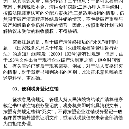
为，从其表述来看，至少传达了三个信息：一是可以核销的
范围，包括税款本金、滞纳金和罚款;二是办理入库手续时，
按照法院裁定认可的分配方案执行;三是适用核销的情形，仍
然限于破产清算程序终结后注销的情形，不包括破产重整与
破产和解后企业仍然存续的情形，因此，按照重整计划与和
解协议未受偿的税收债权，不得核销。
需要注意的是，对于破产清算终结后的“死欠”核销问
题，《国家税务总局关于印发〈欠缴税金核算管理暂行办
法〉的通知》(国税发〔2000〕193号)曾有过规定。但是，由
于193号文件出台于现行企业破产法制定之前，距今时间较
长，有关表述已落后于现实需要。例如，对于法人资格消灭
的情形，对于裁定书和判决书的区别，此次征求意见稿的表
述更科学、更准确。
03、便利税务登记注销
征求意见稿规定，管理人持人民法院终结破产清算程序
裁定书申请注销税务登记的，税务机关即时出具清税文书，
按照有关规定核销“死欠”，不得按照企业注销税务登记一般
程序要求额外提供证明文件，或者以税款债权未获全部清偿
为由拒绝办理。