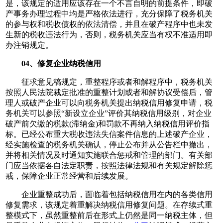
是，该规定的适用应该存在一个不言自明的前提条件，即破
产事务办理过程中均是严格依法进行，充分保障了税务机关
的参与权和税收债权的依法清偿，并且在破产程序中也未发
生新的税收违法行为，否则，税务机关应当有权不准适用即
办注销规定。
04、修复企业纳税信用
征求意见稿规定，重整程序或者和解程序中，税务机关
按照人民法院裁定批准的重整计划或者和解协议受偿后，管
理人或破产企业可以向税务机关提出纳税信用修复申请，税
务机关可以参照“新设立企业”评价其纳税信用级别，对企业
破产前欠缴的税款(滞纳金)和罚款不再纳入纳税信用评价指
标。已经公布重大税收违法失信案件信息的上述破产企业，
经实施检查的税务机关确认，停止公布并从公告栏中撤出，
并将相关情况及时通知实施联合惩戒和管理的部门。有关部
门应当依据各自法定职责，按照法律法规和有关规定解除惩
戒，保障企业正常经营和后续发展。
企业重整成功后，面临着包括纳税信用在内的各类信用
修复需求，该规定着重解决纳税信用修复问题。在存续式重
整模式下，虽然重整前后在形式上仍然是同一纳税主体，但