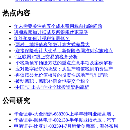
热点内容
年末需要关注的五个成本费用税前扣除问题
进项税额加计抵减及所得税优惠享受
年终奖如何计税税负最低？
·
两种土地增值税预缴计算方式差异大
·
迎接保险会计大变革，新保险合同准则实施难点
·
“互联网+”线上交易的税务分析
·
个税新预扣预缴方法的重点注意事项及案例解析
·
应对数字经济的挑战：从生产增值税到消费生产
·
再议按公允价值核算的投资性房地产“折旧”能
·
被动离职，离职补偿金也要交个税？
·
中国“走出去”企业全球投资架构简析
公司研究
华金证券-大全能源-688303-上半年硅料业绩高增，
华鑫证券-顺络电子-002138-半年度业绩承压，汽车
申港证券-比亚迪-002594-7月销量创新高，海外布局