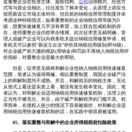
是重整企业在投资主体、股权结构、
公司
治理模式、经营方
式等与原企业相比，往往发生了根本变化，从原理上讲应当
按照新设立市场主体对待。但目前的纳税信用管理制度并未
考虑这种特殊情况，如果重整前的企业纳税信用等级为D
级，想要快速修复几乎没有希望，加上联合惩戒机制的存
在，使得重整企业仍然举步维艰。此次征求意见稿明确，管
理人或破产企业可以向税务机关提出纳税信用修复申请，税
务机关可以参照“新设立企业”评价其纳税信用级别(即M级)，
对企业破产前欠缴的税款(滞纳金)和罚款不再纳入纳税信用评
价指标，对重整企业是极大的帮助。
但是，征求意见稿将和解企业也纳入纳税信用快速修复
范围，笔者认为值得商榷。相比重整制度，我国企业破产法
上的和解制度尚不成熟。并且，和解前后的纳税主体，无论
从形式上看还是实质上看，都没有发生根本变化。因此，笔
者认为，对和解企业适用纳税信用快速修复机制，法理上的
正当性不够充分。并且，由于破产和解程序的门槛不高、程
序简单，在债权人较少的情况下容易被操控，对和解企业适
用纳税信用快速修复机制的话，在实践中很容易被滥用。
05、落实重整与和解中的企业所得税税前扣除政策