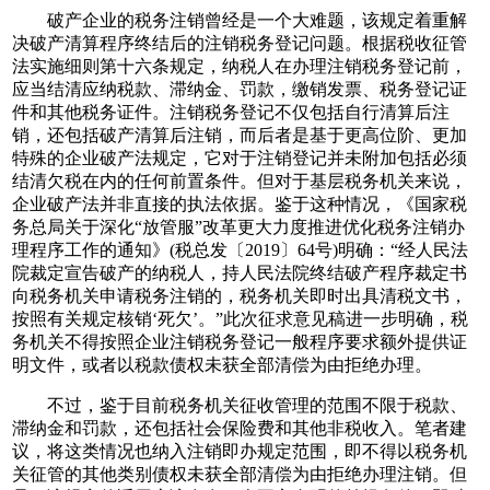
破产企业的税务注销曾经是一个大难题，该规定着重解
决破产清算程序终结后的注销税务登记问题。根据税收征管
法实施细则第十六条规定，纳税人在办理注销税务登记前，
应当结清应纳税款、滞纳金、罚款，缴销发票、税务登记证
件和其他税务证件。注销税务登记不仅包括自行清算后注
销，还包括破产清算后注销，而后者是基于更高位阶、更加
特殊的企业破产法规定，它对于注销登记并未附加包括必须
结清欠税在内的任何前置条件。但对于基层税务机关来说，
企业破产法并非直接的执法依据。鉴于这种情况，《国家税
务总局关于深化“放管服”改革更大力度推进优化税务注销办
理程序工作的通知》(税总发〔2019〕64号)明确：“经人民法
院裁定宣告破产的纳税人，持人民法院终结破产程序裁定书
向税务机关申请税务注销的，税务机关即时出具清税文书，
按照有关规定核销‘死欠’。”此次征求意见稿进一步明确，税
务机关不得按照企业注销税务登记一般程序要求额外提供证
明文件，或者以税款债权未获全部清偿为由拒绝办理。
不过，鉴于目前税务机关征收管理的范围不限于税款、
滞纳金和罚款，还包括社会保险费和其他非税收入。笔者建
议，将这类情况也纳入注销即办规定范围，即不得以税务机
关征管的其他类别债权未获全部清偿为由拒绝办理注销。但