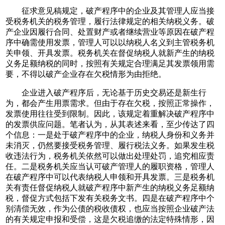
征求意见稿规定，破产程序中的企业及其管理人应当接
受税务机关的税务管理，履行法律规定的相关纳税义务。破
产企业因履行合同、处置财产或者继续营业等原因在破产程
序中确需使用发票，管理人可以以纳税人名义到主管税务机
关申领、开具发票。税务机关在督促纳税人就新产生的纳税
义务足额纳税的同时，按照有关规定合理满足其发票领用需
要，不得以破产企业存在欠税情形为由拒绝。
企业进入破产程序后，无论基于历史交易还是新生行
为，都会产生用票需求。但由于存在欠税，按照正常操作，
发票使用往往受到限制。因此，该规定着重解决破产程序中
的发票供应问题。笔者认为，从其表述来看，至少传达了四
个信息：一是处于破产程序中的企业，纳税人身份和义务并
未消灭，仍然要接受税务管理、履行税法义务。如果发生税
收违法行为，税务机关依然可以做出处理处罚，追究相应责
任。二是税务机关应当认可破产管理人的履职资格，管理人
在破产程序中可以代表纳税人申领和开具发票。三是税务机
关有责任督促纳税人就破产程序中新产生的纳税义务足额纳
税，督促方式包括下发有关税务文书。四是在破产程序中个
别清偿无效，作为公债的税收债权，也应当按照企业破产法
的有关规定申报和受偿，这是欠税追缴的法定特殊情形，因