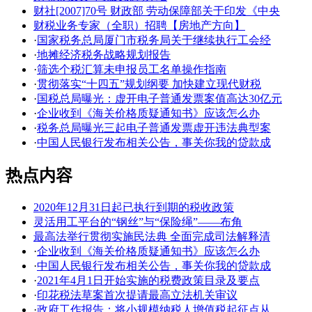
财社[2007]70号 财政部 劳动保障部关于印发《中央
财税业务专家（全职）招聘【房地产方向】
·
国家税务总局厦门市税务局关于继续执行工会经
·
地摊经济税务战略规划报告
·
筛选个税汇算未申报员工名单操作指南
·
贯彻落实“十四五”规划纲要 加快建立现代财税
·
国税总局曝光：虚开电子普通发票案值高达30亿元
·
企业收到《海关价格质疑通知书》应该怎么办
·
税务总局曝光三起电子普通发票虚开违法典型案
·
中国人民银行发布相关公告，事关你我的贷款成
热点内容
2020年12月31日起已执行到期的税收政策
灵活用工平台的“钢丝”与“保险绳”——布角
最高法举行贯彻实施民法典 全面完成司法解释清
·
企业收到《海关价格质疑通知书》应该怎么办
·
中国人民银行发布相关公告，事关你我的贷款成
·
2021年4月1日开始实施的税费政策目录及要点
·
印花税法草案首次提请最高立法机关审议
·
政府工作报告：将小规模纳税人增值税起征点从