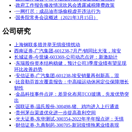
·
政府工作报告修改情况吹风会透露减税降费政策
·
一网打尽：成品油市场偷税虚开违法行为
·
国务院常务会议概述（2021年3月15日）
公司研究
上海钢联多措并举无惧疫情扰动
西南证券-广汽集团-601238-7月产/销同比大涨，埃安
长城证券-今世缘-603369-公司动态点评：新激励计
·
东瑞股份资本结构稳健，预计公司3季度业绩有望呈现
环比改善趋势
·
安信证券-广汽集团-601238-埃安销量再创新高，混
·
比音勒芬首次覆盖报告：中高端运动休闲定位保障增长
韧性
·
金晶科技事件点评：差异化布局TCO玻璃，先发优势突
出
·
国联证券-温氏股份-300498-猪、鸡均进入上行通道
·
贵州茅台渠道优化进一步提高盈利空间
·
光大证券-东华测试-300354-2022年半年报点评：无惧
·
财信证券-九典制药-300705-新冠疫情拖累业绩表现