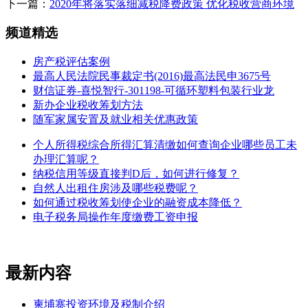
下一篇：
2020年将落实落细减税降费政策 优化税收营商环境
频道精选
房产税评估案例
最高人民法院民事裁定书(2016)最高法民申3675号
财信证券-喜悦智行-301198-可循环塑料包装行业龙
新办企业税收筹划方法
随军家属安置及就业相关优惠政策
个人所得税综合所得汇算清缴如何查询企业哪些员工未
办理汇算呢？
纳税信用等级直接判D后，如何进行修复？
自然人出租住房涉及哪些税费呢？
如何通过税收筹划使企业的融资成本降低？
电子税务局操作年度缴费工资申报
最新内容
柬埔寨投资环境及税制介绍