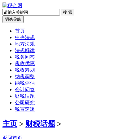
切换导航
首页
中央法规
地方法规
法规解读
税务问答
税收优惠
税收筹划
纳税调整
纳税评估
会计问答
财税话题
公司研究
税宣速递
主页
>
财税话题
>
返回首页