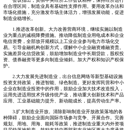
会议指出，贯彻中央经济工作会议精神，保持经济运行
在合理区间，制造业具有基础性支撑作用。要用改革办法和
市场化措施，充分激发市场主体活力，增强发展动能，促进
制造业稳增长。
1.推进改革创新。大力改善营商环境，继续实施以制造
业为重点的减税降费措施。推动降低制造业用电成本和企业
电信资费，全部放开规模以上工业企业参与电力市场化交
易。引导金融机构创新方式，缓解中小企业融资难融资贵。
实施差异化信贷政策，鼓励增加制造业中长期贷款，股权投
资、债券融资等更多向制造业倾斜。加大产权和知识产权保
护。
2.大力发展先进制造业，出台信息网络等新型基础设施
投资支持政策，推进智能、绿色制造。更好发挥民营和中小
企业在制造业投资中的作用，鼓励企业加大技术改造投入，
运用先进适用技术升级传统产业，推动重大创新技术和产品
应用、工业基础能力提升、新动能成长，提高劳动生产率。
3.扩大制造业开放。清除影响制造业开放政策落地的各
种障碍，鼓励企业面向国际市场参与竞争、开展合作。完善
规划、用地、用海、能耗等政策，推进制造业重大内外资项
目尽快落地投产。鼓励支持中西部和东北地区更大力度承接