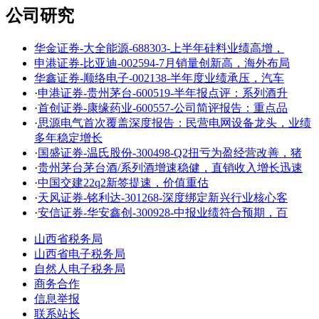
公司研究
华金证券-大全能源-688303-上半年硅料业绩高增，
申港证券-比亚迪-002594-7月销量创新高，海外布局
华鑫证券-顺络电子-002138-半年度业绩承压，汽车
·
申港证券-贵州茅台-600519-半年报点评：系列酒升
·
首创证券-康缘药业-600557-公司简评报告：重点品
·
思源电气首次覆盖深度报告：民营电网设备龙头，业绩
多年稳定增长
·
国盛证券-温氏股份-300498-Q2扭亏为盈经营改善，猪
·
贵州茅台茅台酒/系列酒增速稳健，直销收入增长迅速
·
中国交建22q2新签提速，价值重估
·
天风证券-铭利达-301268-深度绑定新兴行业核心客
·
安信证券-华安鑫创-300928-中报业绩符合预期，百
山西省税务局
山西省电子税务局
自然人电子税务局
商务合作
信息举报
联系站长