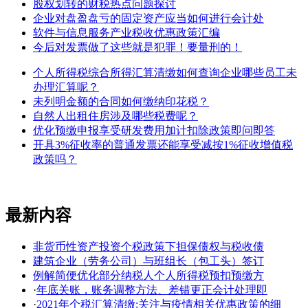
股权划转的财税热点问题探讨
企业对盘盈盘亏的固定资产应当如何进行会计处
软件与信息服务产业税收优惠政策汇编
今后对发票做了这些就是犯罪！要量刑的！
个人所得税综合所得汇算清缴如何查询企业哪些员工未
办理汇算呢？
未列明金额的合同如何缴纳印花税？
自然人出租住房涉及哪些税费呢？
优化预缴申报享受研发费用加计扣除政策即问即答
开具3%征收率的普通发票还能享受减按1%征收增值税
政策吗？
最新内容
非货币性资产投资个税政策下担保债权与税收债
建筑企业（劳务公司）与班组长（包工头）签订
例解简便优化部分纳税人个人所得税预扣预缴方
·
年底关账，账务调整方法、差错更正会计处理即
·
2021年个税汇算清缴:关注与疫情相关优惠政策的细