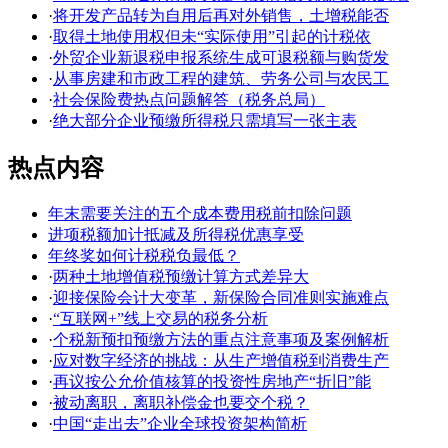
·
将开发产品转为自用后再对外销售，土增税能否
·
取得土地使用权但未“实际使用”引起的计税依
·
外贸企业新退税申报系统生成可退税额与购货发
·
从事房建和市政工程的建筑、劳务公司与农民工
·
社会保险费热点问题解答（税务总局）
·
绝大部分企业预缴所得税只需填写一张主表
热点内容
年末需要关注的五个成本费用税前扣除问题
进项税额加计抵减及所得税优惠享受
年终奖如何计税税负最低？
·
两种土地增值税预缴计算方式差异大
·
迎接保险会计大变革，新保险合同准则实施难点
·
“互联网+”线上交易的税务分析
·
个税新预扣预缴方法的重点注意事项及案例解析
·
应对数字经济的挑战：从生产增值税到消费生产
·
再议按公允价值核算的投资性房地产“折旧”能
·
被动离职，离职补偿金也要交个税？
·
中国“走出去”企业全球投资架构简析