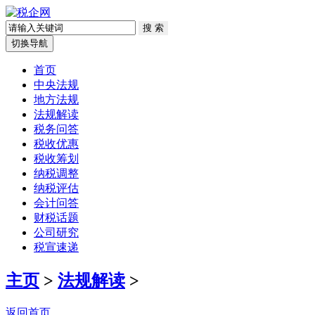
切换导航
首页
中央法规
地方法规
法规解读
税务问答
税收优惠
税收筹划
纳税调整
纳税评估
会计问答
财税话题
公司研究
税宣速递
主页
>
法规解读
>
返回首页