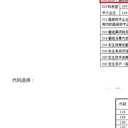
代码选择：