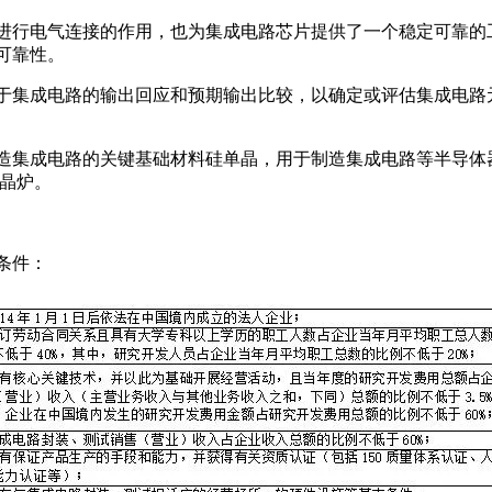
行电气连接的作用，也为集成电路芯片提供了一个稳定可靠的
可靠性。
集成电路的输出回应和预期输出比较，以确定或评估集成电路
集成电路的关键基础材料硅单晶，用于制造集成电路等半导体
单晶炉。
条件：