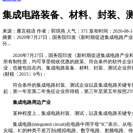
集成电路装备、材料、封装、
来源：雁言税语 作者：郭琪燕 人气：
371 发布时间：2020-08-1
摘要：2020年7月27日，国务院印发《新时期促进集成电路
分...
2020年7月27日，国务院印发《新时期促进集成电路产业和
所有制性质，均可享受税收优惠的政策。符合条件的软件企业和
业，也被包括在内。集成电路装备、材料、封装、测试企业所
(财税〔2015〕6号)：
符合条件的集成电路封装、测试企业以及集成电路关键专用材料
起，第一年至第二年免征企业所得税，第三年至第五年按照25%
集成电路周边产业
某种程度上，集成电路封装、测试，以及集成电路关键专业
集成电路(integrated circuit)在电路中用字母“
尖端。IC的种类千差万别(模拟电路、数字电路、射频电路、