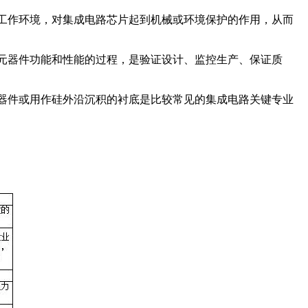
工作环境，对集成电路芯片起到机械或环境保护的作用，从而
元器件功能和性能的过程，是验证设计、监控生产、保证质
器件或用作硅外沿沉积的衬底是比较常见的集成电路关键专业