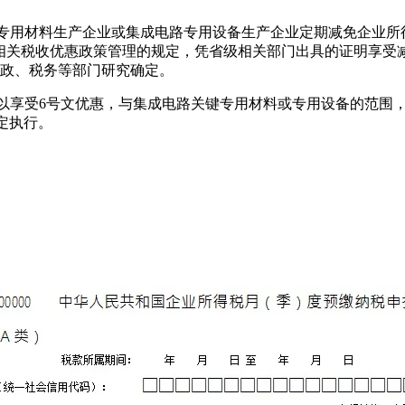
材料生产企业或集成电路专用设备生产企业定期减免企业所得税
得税相关税收优惠政策管理的规定，凭省级相关部门出具的证明享
财政、税务等部门研究确定。
受6号文优惠，与集成电路关键专用材料或专用设备的范围，
定执行。