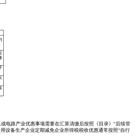
项集成电路产业优惠事项需要在汇算清缴后按照《目录》“后续管
用设备生产企业定期减免企业所得税税收优惠通常按照“自行