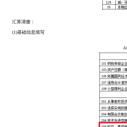
汇算清缴：
(1)基础信息填写