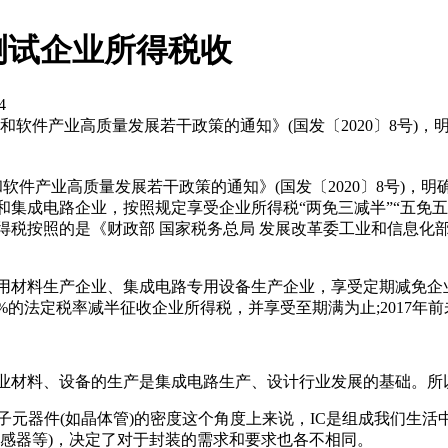
测试企业所得税收
4
产业和软件产业高质量发展若干政策的通知》(国发〔2020〕8号
软件产业高质量发展若干政策的通知》(国发〔2020〕8号)
集成电路企业，按照规定享受企业所得税“两免三减半”“五免
得税按照的是《财政部 国家税务总局 发展改革委工业和信息化
生产企业、集成电路专用设备生产企业，享受定期减免企业所得税
的法定税率减半征收企业所得税，并享受至期满为止;2017年前
材料、设备的生产是集成电路生产、设计行业发展的基础。所
IC”表示。从电子元器件(如晶体管)的密度这个角度上来说，IC是组成
传感器等)，决定了对于封装的需求和要求也各不相同。