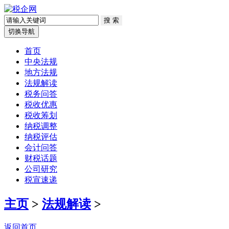
切换导航
首页
中央法规
地方法规
法规解读
税务问答
税收优惠
税收筹划
纳税调整
纳税评估
会计问答
财税话题
公司研究
税宣速递
主页
>
法规解读
>
返回首页