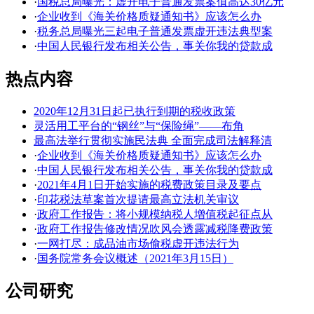
·
国税总局曝光：虚开电子普通发票案值高达30亿元
·
企业收到《海关价格质疑通知书》应该怎么办
·
税务总局曝光三起电子普通发票虚开违法典型案
·
中国人民银行发布相关公告，事关你我的贷款成
热点内容
2020年12月31日起已执行到期的税收政策
灵活用工平台的“钢丝”与“保险绳”——布角
最高法举行贯彻实施民法典 全面完成司法解释清
·
企业收到《海关价格质疑通知书》应该怎么办
·
中国人民银行发布相关公告，事关你我的贷款成
·
2021年4月1日开始实施的税费政策目录及要点
·
印花税法草案首次提请最高立法机关审议
·
政府工作报告：将小规模纳税人增值税起征点从
·
政府工作报告修改情况吹风会透露减税降费政策
·
一网打尽：成品油市场偷税虚开违法行为
·
国务院常务会议概述（2021年3月15日）
公司研究