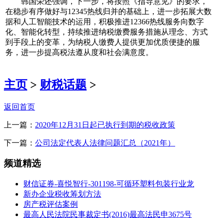
韩国荣还强调，下一步，将按照《指导意见》的要求，
在稳步有序做好与12345热线归并的基础上，进一步拓展大数
据和人工智能技术的运用，积极推进12366热线服务向数字
化、智能化转型，持续推进纳税缴费服务措施从理念、方式
到手段上的变革，为纳税人缴费人提供更加优质便捷的服
务，进一步提高税法遵从度和社会满意度。
主页
>
财税话题
>
返回首页
上一篇：
2020年12月31日起已执行到期的税收政策
下一篇：
公司法定代表人法律问题汇总（2021年）
频道精选
财信证券-喜悦智行-301198-可循环塑料包装行业龙
新办企业税收筹划方法
房产税评估案例
最高人民法院民事裁定书(2016)最高法民申3675号