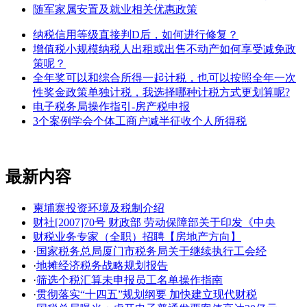
随军家属安置及就业相关优惠政策
纳税信用等级直接判D后，如何进行修复？
增值税小规模纳税人出租或出售不动产如何享受减免政
策呢？
全年奖可以和综合所得一起计税，也可以按照全年一次
性奖金政策单独计税，我选择哪种计税方式更划算呢?
电子税务局操作指引-房产税申报
3个案例学会个体工商户减半征收个人所得税
最新内容
柬埔寨投资环境及税制介绍
财社[2007]70号 财政部 劳动保障部关于印发《中央
财税业务专家（全职）招聘【房地产方向】
·
国家税务总局厦门市税务局关于继续执行工会经
·
地摊经济税务战略规划报告
·
筛选个税汇算未申报员工名单操作指南
·
贯彻落实“十四五”规划纲要 加快建立现代财税