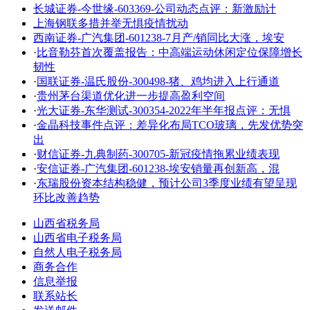
长城证券-今世缘-603369-公司动态点评：新激励计
上海钢联多措并举无惧疫情扰动
西南证券-广汽集团-601238-7月产/销同比大涨，埃安
·
比音勒芬首次覆盖报告：中高端运动休闲定位保障增长
韧性
·
国联证券-温氏股份-300498-猪、鸡均进入上行通道
·
贵州茅台渠道优化进一步提高盈利空间
·
光大证券-东华测试-300354-2022年半年报点评：无惧
·
金晶科技事件点评：差异化布局TCO玻璃，先发优势突
出
·
财信证券-九典制药-300705-新冠疫情拖累业绩表现
·
安信证券-广汽集团-601238-埃安销量再创新高，混
·
东瑞股份资本结构稳健，预计公司3季度业绩有望呈现
环比改善趋势
山西省税务局
山西省电子税务局
自然人电子税务局
商务合作
信息举报
联系站长