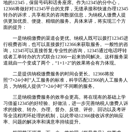
地的12345，保留号码和话务座席。作为12345的分中心，
12366将做好对12345平台的支撑，无缝承接和快速办理12345
转办的诉求，共享相关的咨询数据信息，为纳税人缴费人提
供更加优质、便捷、精细的服务。具体来讲，将实现三个方
面的提升：
一是纳税缴费的渠道会更优。纳税人既可以拨打12345进
行税费咨询，也可以直接拨打12366来获取服务。一般性的咨
询，12345可以直接答复;专业性的咨询，12345通过电话呼转
或者工单转办的方式联合12366一起来协同解决。这样服务渠
道就由一个变成了两个，“1+1>2”的效果将会有力体现。
二是提供纳税缴费服务的时间会更长。12366将按
照“7×24小时”人工服务的标准，科学匹配12366的人工服务人
员，为纳税人提供“7×24小时”不间断的服务。
三是纳税缴费服务的效率会更高。将在现有的基础上学
习借鉴12345的好经验、好做法，进一步完善纳税人缴费人诉
求的接收、转办、办理、督办、反馈、评价、回访以及考评
等全流程闭环处理的机制，以此带动12366接收诉求的响应
率、问题的解决率和满意率持续提升。