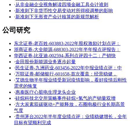
·
从非金融企业视角解读四项金融工具会计谁则
·
新准则下非货币性交易变动对所得税调整的影响
·
新准则下无形资产会计核算的新规范解析
公司研究
东北证券-老百姓-603883-2022年股权激励计划点评：
浙商证券-大全能源-688303-2022年半年报点评报告：
华西证券-比亚迪-002594-系列点评四十二：产销快
·
金田股份新能源业务逐步起量
·
民生证券-九洲药业-603456-2022年中报业绩点评：中
·
万联证券-邮储银行-601658-首次覆盖：经营稳健，
·
艾德生物半年报业绩受新冠疫情影响，看好疫情后刚性
需求的恢复
·
惠泰医疗心脏电生理龙头企业
·
硅烷科技北交所策略事件硅烷+氢气的产销量双增
·
方大炭素双碳驱动+产能释放，石圈电极行业长期高景
气度
·
贵州茅台2022年半年度业绩点评：业绩稳健增长，全年
目标有望顺利完成