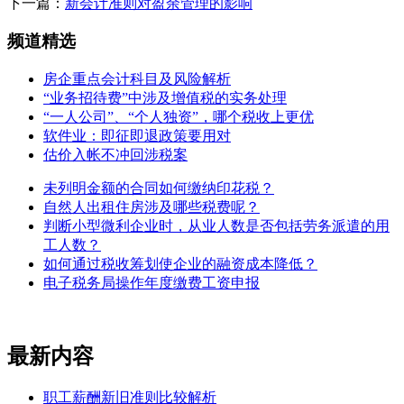
下一篇：
新会计准则对盈余管理的影响
频道精选
房企重点会计科目及风险解析
“业务招待费”中涉及增值税的实务处理
“一人公司”、“个人独资”，哪个税收上更优
软件业：即征即退政策要用对
估价入帐不冲回涉税案
未列明金额的合同如何缴纳印花税？
自然人出租住房涉及哪些税费呢？
判断小型微利企业时，从业人数是否包括劳务派遣的用
工人数？
如何通过税收筹划使企业的融资成本降低？
电子税务局操作年度缴费工资申报
最新内容
职工薪酬新旧准则比较解析