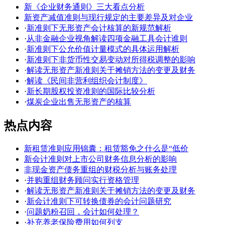
新《企业财务通则》三大看点分析
新资产减值准则与现行规定的主要差异及对企业
·
新准则下无形资产会计核算的新规范解析
·
从非金融企业视角解读四项金融工具会计谁则
·
新准则下公允价值计量模式的具体运用解析
·
新准则下非货币性交易变动对所得税调整的影响
·
解读无形资产新准则关于摊销方法的变更及财务
·
解读《民间非营利组织会计制度》
·
新长期股权投资准则的国际比较分析
·
煤炭企业出售无形资产的核算
热点内容
新租赁准则应用锦囊：租赁豁免之什么是“低价
新会计准则对上市公司财务信息分析的影响
非现金资产债务重组的财税分析与账务处理
·
并购重组财务顾问实行资格管理
·
解读无形资产新准则关于摊销方法的变更及财务
·
新会计准则下可转换债券的会计问题研究
·
问题奶粉召回，会计如何处理？
·
补充养老保险费用如何列支