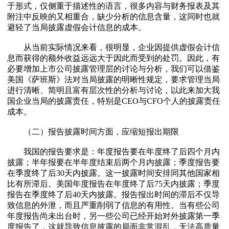
于形式，仅侧重于描述性的语言，很多内容与财务报表及其
附注中反映的又相重合，缺少分析的信息含量，这同时也就
避轻了当局披露虚假会计信息的成本。
从当前实际情况来看，很明显，企业因提供虚假会计信
息而获得的额外收益远远大于因此而受到的处罚。因此，有
必要增加上市公司披露管理层的讨论与分析，我们可以借鉴
美国《萨班斯》法对当局披露的明晰性规定，要求管理当局
进行清晰、简明且富有层次性的分析与讨论，以此来加大我
国企业当局的披露责任，特别是CEO与CFO个人的披露责任
成本。
（二）报告披露时间方面，应缩短报出期限
我国的报告要求是：年度报告要在年度终了后四个月内
披露；半年报要在半年度结束后两个月内披露；季度报告要
在季度终了后30天内披露。这一披露时间安排同其他国家相
比有所滞后。美国年度报告在年度终了后75天内披露；季度
报告在季度终了后40天内披露。报告报出时间的滞后不仅导
致信息的外泄，而且严重削弱了信息的有用性。当有些公司
年度报告尚未出台时，另一些公司已经开始对外披露第一季
度报告了，这就导致信息披露的局面非常混乱，无法高质量