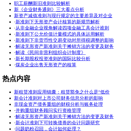
职工薪酬新旧准则比较解析
新《企业财务通则》三大看点分析
新资产减值准则与现行规定的主要差异及对企业
·
新准则下无形资产会计核算的新规范解析
·
从非金融企业视角解读四项金融工具会计谁则
·
新准则下公允价值计量模式的具体运用解析
·
新准则下非货币性交易变动对所得税调整的影响
·
解读无形资产新准则关于摊销方法的变更及财务
·
解读《民间非营利组织会计制度》
·
新长期股权投资准则的国际比较分析
·
煤炭企业出售无形资产的核算
热点内容
新租赁准则应用锦囊：租赁豁免之什么是“低价
新会计准则对上市公司财务信息分析的影响
非现金资产债务重组的财税分析与账务处理
·
并购重组财务顾问实行资格管理
·
解读无形资产新准则关于摊销方法的变更及财务
·
新会计准则下可转换债券的会计问题研究
·
问题奶粉召回，会计如何处理？