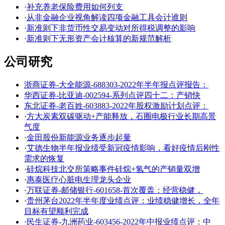
·
补充养老保险费用如何列支
·
从非金融企业视角解读四项金融工具会计谁则
·
新准则下非货币性交易变动对所得税调整的影响
·
新准则下无形资产会计核算的新规范解析
公司研究
浙商证券-大全能源-688303-2022年半年报点评报告：
华西证券-比亚迪-002594-系列点评四十二：产销快
东北证券-老百姓-603883-2022年股权激励计划点评：
·
方大炭素双碳驱动+产能释放，石圈电极行业长期高景
气度
·
金田股份新能源业务逐步起量
·
艾德生物半年报业绩受新冠疫情影响，看好疫情后刚性
需求的恢复
·
硅烷科技北交所策略事件硅烷+氢气的产销量双增
·
惠泰医疗心脏电生理龙头企业
·
万联证券-邮储银行-601658-首次覆盖：经营稳健，
·
贵州茅台2022年半年度业绩点评：业绩稳健增长，全年
目标有望顺利完成
·
民生证券-九洲药业-603456-2022年中报业绩点评：中