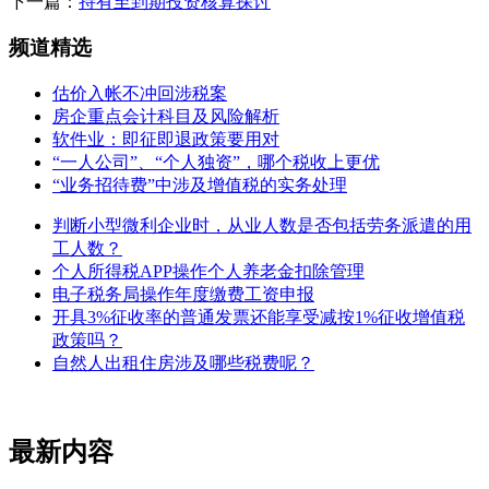
下一篇：
持有至到期投资核算探讨
频道精选
估价入帐不冲回涉税案
房企重点会计科目及风险解析
软件业：即征即退政策要用对
“一人公司”、“个人独资”，哪个税收上更优
“业务招待费”中涉及增值税的实务处理
判断小型微利企业时，从业人数是否包括劳务派遣的用
工人数？
个人所得税APP操作个人养老金扣除管理
电子税务局操作年度缴费工资申报
开具3%征收率的普通发票还能享受减按1%征收增值税
政策吗？
自然人出租住房涉及哪些税费呢？
最新内容