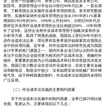
业，还有一些金融公司、财务公司、商品批发及零售公司、
医院等。美国管理会计学会自20世纪90年代以来，一直在调
查、了解美国企业实施作业成本管理的情况。有关研究数据
表明，实施和采纳作业成本管理的企业从1991年的11%显著
增加到1993年的36%，1996年上升到49%，20世纪90年代后
期评定并采用作业成本管理的企业比例超过80%，10年间增
长了近8倍。这些企业将作业成本管理用于战略决策和作业
分析等方面，取得了明显的成效。我国自上世纪90年代初引
进作业成本法以来，理论界和实务界就开始探索其在我国企
业中的应用问题。近年来，对作业成本法的研究也成为我国
会计学界的热门课题之一。国内许多企业已经认识到作业成
本法不仅能为企业提供更为相关的产品成本信息、准确对外
报价，更重要的是能为公司战略战术和日常经营提供决策支
持。我国已有少数企业在尝试作业成本法，目前主要在金融
业和邮电业，制造业中较少，仅有如西安农业机械厂和许继
电气等。由于种种因素的制约，作业成本法在我国尚未得到
广泛应用。
（二）作业成本法实施的主要制约因素
关于作业成本法实施中的制约因素，业界已探讨得比较
全面。笔者认为，主要体现在以下几点：