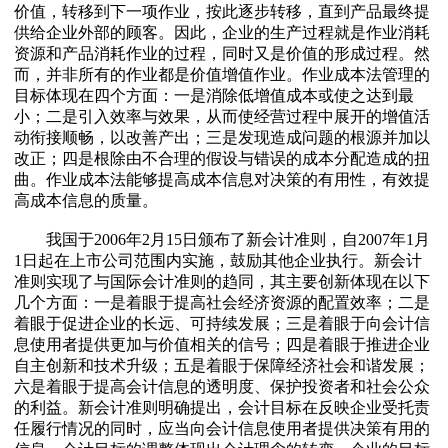
价值，转移到下一项作业，按此逐步转移，直到产品最终提
供给企业外部的顾客。因此，企业的生产过程就是作业消耗
资源和产品消耗作业的过程，同时又是价值的形成过程。然
而，并非所有的作业都是价值增值作业。作业成本法管理的
目标体现在四个方面：一是消除低增值成本或使之达到最
小；二是引入效率与效果，从而使经营过程中展开的增值活
动衔接顺畅，以改善产出；三是发现造成问题的根源并加以
改正；四是根除由不合理的假设与错误的成本分配造成的扭
曲。作业成本法能够提高成本信息对决策的有用性，有效提
高成本信息的质量。
我国于2006年2月15日颁布了新会计准则，自2007年1月
1日起在上市公司范围内实施，鼓励其他企业执行。新会计
准则实现了与国际会计准则的趋同，其主要创新体现在以下
几个方面：一是着眼于提高社会经济资源的配置效率；二是
着眼于促进企业的长远、可持续发展；三是着眼于向会计信
息使用者提供更加与价值相关的信号；四是着眼于推进企业
自主创新和技术升级；五是着眼于保障经济社会和谐发展；
六是着眼于提高会计信息的透明度、保护投资者和社会公众
的利益。新会计准则明确提出，会计目标在反映企业受托责
任履行情况的同时，应当向会计信息使用者提供决策有用的