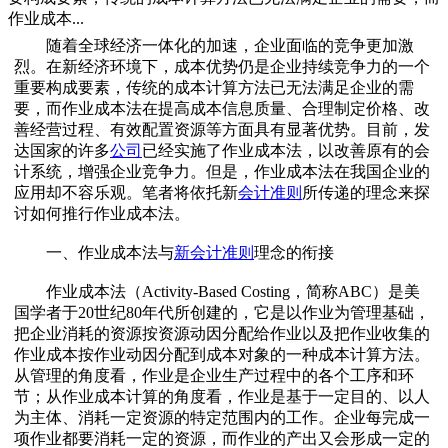
作业成本...
随着全球经济一体化的加速，企业面临的竞争更加激
烈。在新经济环境下，成本优势仍是企业持续竞争力的一个
重要构成要素，传统的成本计算方法已无法满足企业的需
要，而作业成本法在提高成本信息质量、合理制定价格、改
善经营过程、有效配置资源等方面具有显著优势。目前，发
达国家的许多
公司
已经实施了作业成本法，以改善原有的会
计系统，增强企业竞争力。但是，作业成本法在我国企业的
应用却不容乐观。笔者将依托新
会计准则
所传递的理念来探
讨如何推行作业成本法。
一、作业成本法与
新会计准则
理念的衔接
作业成本法（Activity-Based Costing，简称ABC）是美
国学者于20世纪80年代所创建的，它是以作业为管理基础，
把企业消耗的资源按资源动因分配给作业以及把作业收集的
作业成本按作业动因分配到成本对象的一种成本计算方法。
从管理的角度看，作业是企业生产过程中的各个工序和环
节；从作业成本计算的角度看，作业是基于一定目的、以人
为主体、消耗一定资源的特定范围内的工作。企业每完成一
项作业都要消耗一定的资源，而作业的产出又会形成一定的