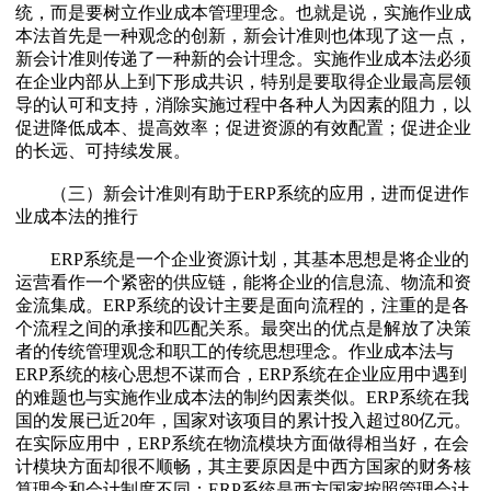
统，而是要树立作业成本管理理念。也就是说，实施作业成
本法首先是一种观念的创新，新会计准则也体现了这一点，
新会计准则传递了一种新的会计理念。实施作业成本法必须
在企业内部从上到下形成共识，特别是要取得企业最高层领
导的认可和支持，消除实施过程中各种人为因素的阻力，以
促进降低成本、提高效率；促进资源的有效配置；促进企业
的长远、可持续发展。
（三）新会计准则有助于ERP系统的应用，进而促进作
业成本法的推行
ERP系统是一个企业资源计划，其基本思想是将企业的
运营看作一个紧密的供应链，能将企业的信息流、物流和资
金流集成。ERP系统的设计主要是面向流程的，注重的是各
个流程之间的承接和匹配关系。最突出的优点是解放了决策
者的传统管理观念和职工的传统思想理念。作业成本法与
ERP系统的核心思想不谋而合，ERP系统在企业应用中遇到
的难题也与实施作业成本法的制约因素类似。ERP系统在我
国的发展已近20年，国家对该项目的累计投入超过80亿元。
在实际应用中，ERP系统在物流模块方面做得相当好，在会
计模块方面却很不顺畅，其主要原因是中西方国家的财务核
算理念和会计制度不同：ERP系统是西方国家按照管理会计