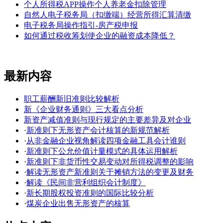
个人所得税APP操作个人养老金扣除管理
自然人电子税务局（扣缴端）经营所得汇算清缴
电子税务局操作指引-房产税申报
如何通过税收筹划使企业的融资成本降低？
最新内容
职工薪酬新旧准则比较解析
新《企业财务通则》三大看点分析
新资产减值准则与现行规定的主要差异及对企业
·
新准则下无形资产会计核算的新规范解析
·
从非金融企业视角解读四项金融工具会计谁则
·
新准则下公允价值计量模式的具体运用解析
·
新准则下非货币性交易变动对所得税调整的影响
·
解读无形资产新准则关于摊销方法的变更及财务
·
解读《民间非营利组织会计制度》
·
新长期股权投资准则的国际比较分析
·
煤炭企业出售无形资产的核算