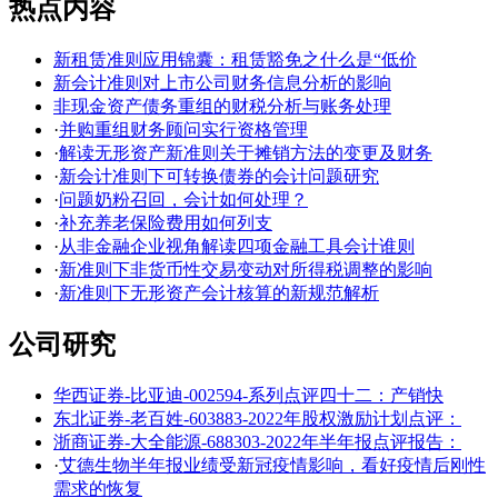
热点内容
新租赁准则应用锦囊：租赁豁免之什么是“低价
新会计准则对上市公司财务信息分析的影响
非现金资产债务重组的财税分析与账务处理
·
并购重组财务顾问实行资格管理
·
解读无形资产新准则关于摊销方法的变更及财务
·
新会计准则下可转换债券的会计问题研究
·
问题奶粉召回，会计如何处理？
·
补充养老保险费用如何列支
·
从非金融企业视角解读四项金融工具会计谁则
·
新准则下非货币性交易变动对所得税调整的影响
·
新准则下无形资产会计核算的新规范解析
公司研究
华西证券-比亚迪-002594-系列点评四十二：产销快
东北证券-老百姓-603883-2022年股权激励计划点评：
浙商证券-大全能源-688303-2022年半年报点评报告：
·
艾德生物半年报业绩受新冠疫情影响，看好疫情后刚性
需求的恢复