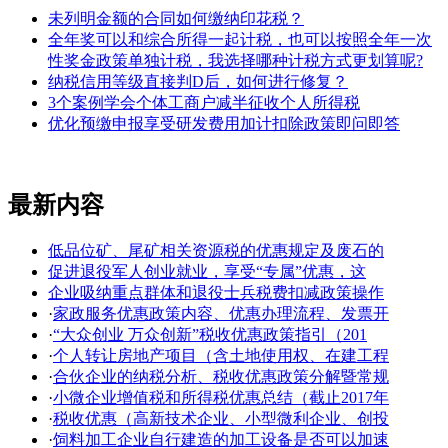
未列明金额的合同如何缴纳印花税？
全年奖可以和综合所得一起计税，也可以按照全年一次
性奖金政策单独计税，我选择哪种计税方式更划算呢?
纳税信用等级直接判D后，如何进行修复？
3个案例学会个体工商户减半征收个人所得税
优化预缴申报享受研发费用加计扣除政策即问即答
最新内容
低品位矿、尾矿相关资源税的优惠规定及废石的
促进退役军人创业就业，享受“专属”优惠，这
企业吸纳重点群体和退役士兵税费扣减政策操作
·
家政服务优惠政策内容、优惠办理流程、发票开
·
“大众创业 万众创新”税收优惠政策指引（201
·
个人转让房地产项目（含土地使用权、在建工程
·
合伙企业的纳税分析、税收优惠政策分解暨常规
·
小微企业增值税和所得税优惠总结（截止2017年
·
税收优惠（高新技术企业、小型微利企业、创投
·
饲料加工企业自行建造的加工设备是否可以加速