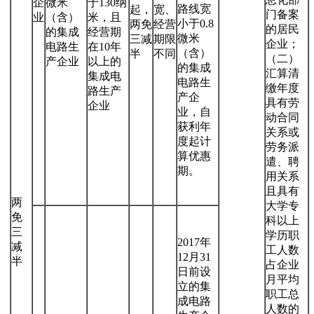
企
微米
于130纳
路线宽
起，
宽、
门备案
业
（含）
米，且
小于0.8
两免
经营
的居民
的集成
经营期
微米
三减
期限
企业；
电路生
在10年
（含）
半
不同
（二）
产企业
以上的
的集成
汇算清
集成电
电路生
缴年度
路生产
产企
具有劳
企业
业，自
动合同
获利年
关系或
度起计
劳务派
算优惠
遣、聘
期。
用关系
且具有
两
大学专
免
科以上
三
学历职
2017年
减
工人数
12月31
半
占企业
日前设
月平均
立的集
职工总
成电路
人数的