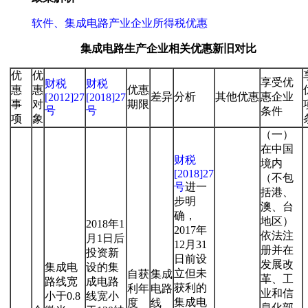
软件、集成电路产业企业所得税优惠
集成电路生产企业相关优惠新旧对比
优
优
享受优
财税
财税
惠
惠
优惠
差异
分析
其他优惠
惠企业
[2012]27
[2018]27
事
对
期限
号
号
条件
项
象
（一）
在中国
财税
境内
[2018]27
（不包
号
进一
括港、
步明
澳、台
确，
地区）
2018年1
2017年
依法注
月1日后
12月31
册并在
投资新
日前设
发展改
集成电
设的集
立但未
自获
集成
革、工
路线宽
成电路
获利的
利年
电路
业和信
小于0.8
线宽小
集成电
度
线
息化部