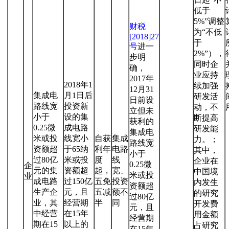
低于
5%”调整
财税
为“不低
[2018]27
于
号
进一
2%”），
步明
同时企
确，
业应持
2017年
2018年1
续加强
12月31
集成电
月1日后
研发活
日前设
路线宽
投资新
动，不
立但未
小于
设的集
断提高
获利的
0.25微
成电路
研发能
集成电
米或投
线宽小
自获
集成
力。；
路线宽
资额超
于65纳
利年
电路
其中，
小于
过80亿
米或投
度
线
企业在
0.25微
企
元的集
资额超
起，
宽、
中国境
米或投
业
成电路
过150亿
五免
投资
内发生
资额超
生产企
元，且
五减
额不
的研究
过80亿
业，其
经营期
半
同
开发费
元，且
中经营
在15年
用金额
经营期
期在15
以上的
占研究
在15年