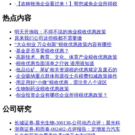
·
【农林牧渔企业看过来！】帮您减免企业所得税
热点内容
明天开渔啦：不得不说的渔业税收优惠政策
原来我们公司这些税都不需要缴
“大众创业 万众创新”税收优惠政策内容有哪些
·
基金是否享受税收优惠？
·
高新技术、教育、文化、体育产业税收优惠政策
·
税收优惠负面清单之疗效 谁用谁知道
·
低品位矿、尾矿相关资源税的优惠规定及废石的
·
企业吸纳重点群体和退役士兵税费扣减政策操作
·
用足用好“小微”税收优惠，需注意八个误区
·
生物制药业税收优惠政策
·
创业投资企业有哪些企业所得税优惠政策？
公司研究
长城证券-晨光生物-300138-公司动态点评：晨光科
浙商证券-和而泰-002402-点评报告：定增发力汽车