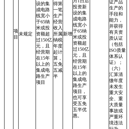
月1日后
证产品
设的集
得第
投资新
生产的
成电路
一笔
设的集
手段和
线宽小
生产
成电路
能力，
于65纳
经营
线宽小
并获得
米或投
收入
项
于65纳
有关资
未规定
资额超
所属
新增
目
米或投
质认证
过150亿
纳税
资额超
（包括
元，且
年度
过150亿
ISO质量
经营期
起计
元，且
体系认
在15年
算，
经营期
证）；
以上的
五免
在15年
（六）
集成电
五减
以上的
汇算清
路生产
半
集成电
缴年度
项目
路生产
未发生
项目，
重大安
也可享
全、重
受五免
大质量
五半优
事故或
惠。
严重环
境违法
行为。