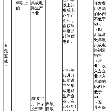
年以上
集成电
开发费
以上的
的
路生产
用总额
集成电
企业
的比例
路生产
不低于
企业，
60%；
自获利
（四）
年度起
汇算清
计算优
缴年度
惠期。
集成电
五
路制造
免
销售
五
（营
减
业）收
半
2017年
入占企
12月31
业收入
日前设
总额的
立的集
比例不
成电路
低于
生产企
60%；
2018年1
业，在
（五）
月1日后
自项
2018年1
具有保
投资新
目取