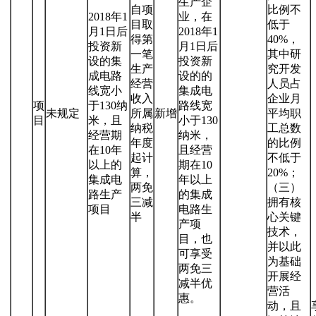
生产企
自项
比例不
2018年1
业，在
目取
低于
月1日后
2018年1
得第
40%，
投资新
月1日后
一笔
其中研
设的集
投资新
生产
究开发
成电路
设的的
经营
人员占
线宽小
集成电
收入
企业月
项
于130纳
路线宽
未规定
所属
新增
平均职
目
米，且
小于130
纳税
工总数
经营期
纳米，
年度
的比例
在10年
且经营
起计
不低于
以上的
期在10
算，
20%；
集成电
年以上
两免
（三）
路生产
的集成
三减
拥有核
项目
电路生
半
心关键
产项
技术，
目，也
并以此
可享受
为基础
两免三
开展经
减半优
营活
惠。
动，且