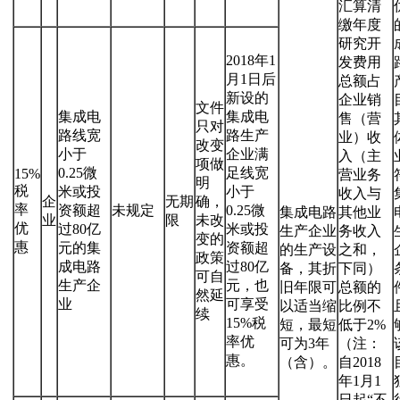
汇算清
缴年度
研究开
2018年1
发费用
月1日后
总额占
新设的
企业销
文件
集成电
集成电
售（营
只对
路线宽
路生产
业）收
改变
小于
企业满
入（主
项做
0.25微
足线宽
15%
营业务
明
税
米或投
小于
收入与
企
无期
确，
率
资额超
未规定
0.25微
集成电路
其他业
业
限
未改
优
过80亿
米或投
生产企业
务收入
变的
惠
元的集
资额超
的生产设
之和，
政策
成电路
过80亿
备，其折
下同）
可自
生产企
元，也
旧年限可
总额的
然延
业
可享受
以适当缩
比例不
续
15%税
短，最短
低于2%
率优
可为3年
（注：
惠。
（含）。
自2018
年1月1
日起“不