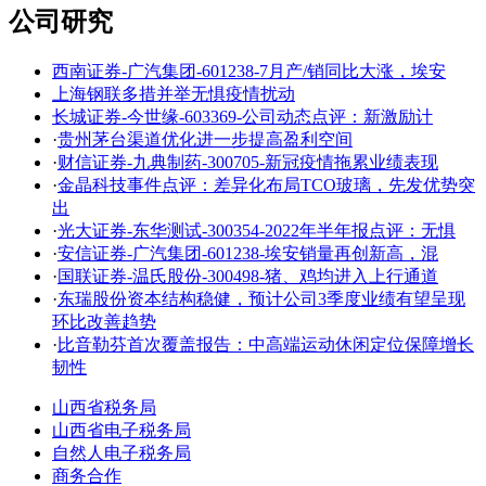
公司研究
西南证券-广汽集团-601238-7月产/销同比大涨，埃安
上海钢联多措并举无惧疫情扰动
长城证券-今世缘-603369-公司动态点评：新激励计
·
贵州茅台渠道优化进一步提高盈利空间
·
财信证券-九典制药-300705-新冠疫情拖累业绩表现
·
金晶科技事件点评：差异化布局TCO玻璃，先发优势突
出
·
光大证券-东华测试-300354-2022年半年报点评：无惧
·
安信证券-广汽集团-601238-埃安销量再创新高，混
·
国联证券-温氏股份-300498-猪、鸡均进入上行通道
·
东瑞股份资本结构稳健，预计公司3季度业绩有望呈现
环比改善趋势
·
比音勒芬首次覆盖报告：中高端运动休闲定位保障增长
韧性
山西省税务局
山西省电子税务局
自然人电子税务局
商务合作