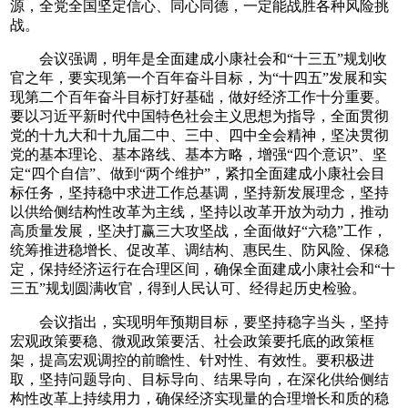
源，全党全国坚定信心、同心同德，一定能战胜各种风险挑
战。
会议强调，明年是全面建成小康社会和“十三五”规划收
官之年，要实现第一个百年奋斗目标，为“十四五”发展和实
现第二个百年奋斗目标打好基础，做好经济工作十分重要。
要以习近平新时代中国特色社会主义思想为指导，全面贯彻
党的十九大和十九届二中、三中、四中全会精神，坚决贯彻
党的基本理论、基本路线、基本方略，增强“四个意识”、坚
定“四个自信”、做到“两个维护”，紧扣全面建成小康社会目
标任务，坚持稳中求进工作总基调，坚持新发展理念，坚持
以供给侧结构性改革为主线，坚持以改革开放为动力，推动
高质量发展，坚决打赢三大攻坚战，全面做好“六稳”工作，
统筹推进稳增长、促改革、调结构、惠民生、防风险、保稳
定，保持经济运行在合理区间，确保全面建成小康社会和“十
三五”规划圆满收官，得到人民认可、经得起历史检验。
会议指出，实现明年预期目标，要坚持稳字当头，坚持
宏观政策要稳、微观政策要活、社会政策要托底的政策框
架，提高宏观调控的前瞻性、针对性、有效性。要积极进
取，坚持问题导向、目标导向、结果导向，在深化供给侧结
构性改革上持续用力，确保经济实现量的合理增长和质的稳