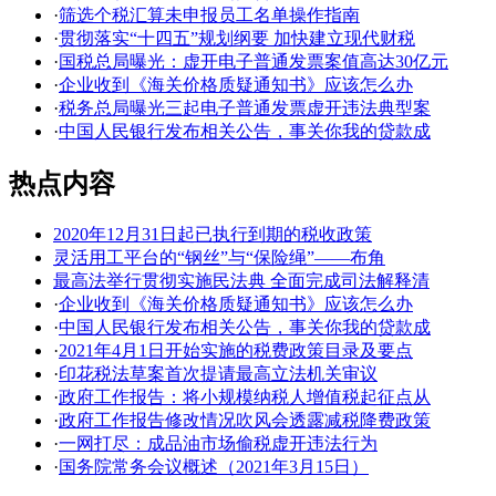
·
筛选个税汇算未申报员工名单操作指南
·
贯彻落实“十四五”规划纲要 加快建立现代财税
·
国税总局曝光：虚开电子普通发票案值高达30亿元
·
企业收到《海关价格质疑通知书》应该怎么办
·
税务总局曝光三起电子普通发票虚开违法典型案
·
中国人民银行发布相关公告，事关你我的贷款成
热点内容
2020年12月31日起已执行到期的税收政策
灵活用工平台的“钢丝”与“保险绳”——布角
最高法举行贯彻实施民法典 全面完成司法解释清
·
企业收到《海关价格质疑通知书》应该怎么办
·
中国人民银行发布相关公告，事关你我的贷款成
·
2021年4月1日开始实施的税费政策目录及要点
·
印花税法草案首次提请最高立法机关审议
·
政府工作报告：将小规模纳税人增值税起征点从
·
政府工作报告修改情况吹风会透露减税降费政策
·
一网打尽：成品油市场偷税虚开违法行为
·
国务院常务会议概述（2021年3月15日）