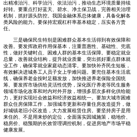
出精准治污、科学治污、依法治污，推动生态环境质量持续
好转。要重点打好蓝天、碧水、净土保卫战，完善相关治理
机制，抓好源头防控。我国金融体系总体健康，具备化解各
类风险的能力。要保持宏观杠杆率基本稳定，压实各方责
任。
三是确保民生特别是困难群众基本生活得到有效保障和
改善。要发挥政府作用保基本，注重普惠性、基础性、兜底
性，做好关键时点、困难人群的基本生活保障。要稳定就业
总量，改善就业结构，提升就业质量，突出抓好重点群体就
业工作，确保零就业家庭动态清零。要加快补齐民生短板，
有效解决进城务工人员子女上学难问题。要兜住基本生活底
线，确保养老金按时足额发放，加快推进养老保险全国统
筹。要发挥市场供给灵活性优势，深化医疗养老等民生服务
领域市场化改革和对内对外开放，增强多层次多样化供给能
力，更好实现社会效益和经济效益相统一。要加大城市困难
群众住房保障工作，加强城市更新和存量住房改造提升，做
好城镇老旧小区改造，大力发展租赁住房。要坚持房子是用
来住的、不是用来炒的定位，全面落实因城施策，稳地价、
稳房价、稳预期的长效管理调控机制，促进房地产市场平稳
健康发展。