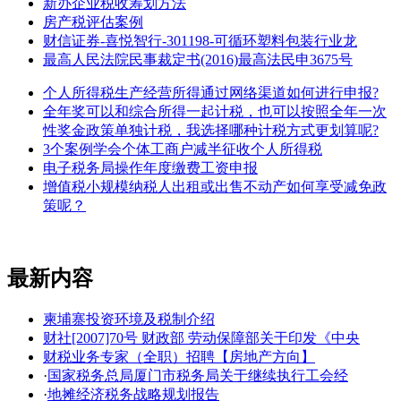
新办企业税收筹划方法
房产税评估案例
财信证券-喜悦智行-301198-可循环塑料包装行业龙
最高人民法院民事裁定书(2016)最高法民申3675号
个人所得税生产经营所得通过网络渠道如何进行申报?
全年奖可以和综合所得一起计税，也可以按照全年一次
性奖金政策单独计税，我选择哪种计税方式更划算呢?
3个案例学会个体工商户减半征收个人所得税
电子税务局操作年度缴费工资申报
增值税小规模纳税人出租或出售不动产如何享受减免政
策呢？
最新内容
柬埔寨投资环境及税制介绍
财社[2007]70号 财政部 劳动保障部关于印发《中央
财税业务专家（全职）招聘【房地产方向】
·
国家税务总局厦门市税务局关于继续执行工会经
·
地摊经济税务战略规划报告