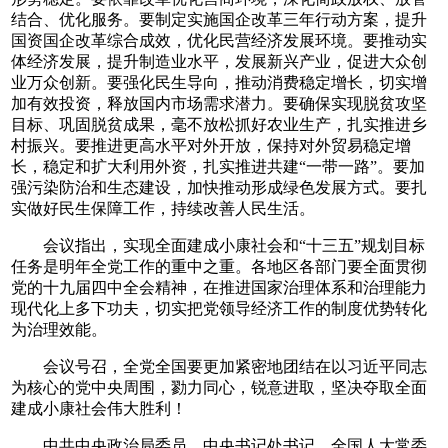
结合、优化服务。要制定实施国企改革三年行动方案，提升
国资国企改革综合成效，优化民营经济发展环境。要推动实
体经济发展，提升制造业水平，发展新兴产业，促进大众创
业万众创新。要强化民生导向，推动消费稳定增长，切实增
加有效投资，释放国内市场需求潜力。要确保实现脱贫攻坚
目标、巩固脱贫成果，毫不放松抓好农业生产，扎实推进乡
村振兴。要推进更高水平对外开放，保持对外贸易稳定增
长，稳定和扩大利用外资，扎实推进共建“一带一路”。要加
强污染防治和生态建设，加快推动形成绿色发展方式。要扎
实做好民生保障工作，持续改善人民生活。
会议指出，实现全面建成小康社会和“十三五”规划目标
任务是明年全党工作的重中之重。各地区各部门要全面贯彻
党的十九届四中全会精神，在推进国家治理体系和治理能力
现代化上多下功夫，切实把党领导经济工作的制度优势转化
为治理效能。
会议号召，全党全国要更加紧密地团结在以习近平同志
为核心的党中央周围，勠力同心，锐意进取，坚决夺取全面
建成小康社会伟大胜利！
中共中央政治局委员、中央书记处书记，全国人大常委