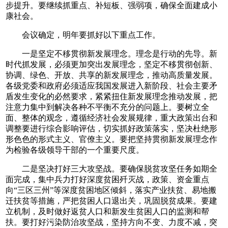
步提升。要继续抓重点、补短板、强弱项，确保全面建成小
康社会。
会议确定，明年要抓好以下重点工作。
一是坚定不移贯彻新发展理念。理念是行动的先导。新
时代抓发展，必须更加突出发展理念，坚定不移贯彻创新、
协调、绿色、开放、共享的新发展理念，推动高质量发展。
各级党委和政府必须适应我国发展进入新阶段、社会主要矛
盾发生变化的必然要求，紧紧扭住新发展理念推动发展，把
注意力集中到解决各种不平衡不充分的问题上。要树立全
面、整体的观念，遵循经济社会发展规律，重大政策出台和
调整要进行综合影响评估，切实抓好政策落实，坚决杜绝形
形色色的形式主义、官僚主义。要把坚持贯彻新发展理念作
为检验各级领导干部的一个重要尺度。
二是坚决打好三大攻坚战。要确保脱贫攻坚任务如期全
面完成，集中兵力打好深度贫困歼灭战，政策、资金重点
向“三区三州”等深度贫困地区倾斜，落实产业扶贫、易地搬
迁扶贫等措施，严把贫困人口退出关，巩固脱贫成果。要建
立机制，及时做好返贫人口和新发生贫困人口的监测和帮
扶。要打好污染防治攻坚战，坚持方向不变、力度不减，突