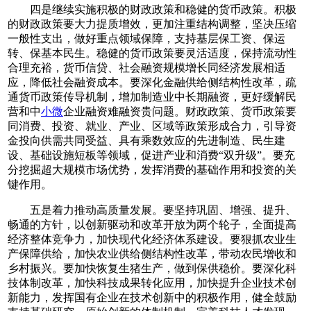
四是继续实施积极的财政政策和稳健的货币政策。积极
的财政政策要大力提质增效，更加注重结构调整，坚决压缩
一般性支出，做好重点领域保障，支持基层保工资、保运
转、保基本民生。稳健的货币政策要灵活适度，保持流动性
合理充裕，货币信贷、社会融资规模增长同经济发展相适
应，降低社会融资成本。要深化金融供给侧结构性改革，疏
通货币政策传导机制，增加制造业中长期融资，更好缓解民
营和中
小微
企业融资难融资贵问题。财政政策、货币政策要
同消费、投资、就业、产业、区域等政策形成合力，引导资
金投向供需共同受益、具有乘数效应的先进制造、民生建
设、基础设施短板等领域，促进产业和消费“双升级”。要充
分挖掘超大规模市场优势，发挥消费的基础作用和投资的关
键作用。
五是着力推动高质量发展。要坚持巩固、增强、提升、
畅通的方针，以创新驱动和改革开放为两个轮子，全面提高
经济整体竞争力，加快现代化经济体系建设。要狠抓农业生
产保障供给，加快农业供给侧结构性改革，带动农民增收和
乡村振兴。要加快恢复生猪生产，做到保供稳价。要深化科
技体制改革，加快科技成果转化应用，加快提升企业技术创
新能力，发挥国有企业在技术创新中的积极作用，健全鼓励