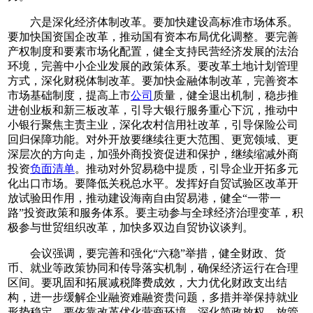
六是深化经济体制改革。要加快建设高标准市场体系。
要加快国资国企改革，推动国有资本布局优化调整。要完善
产权制度和要素市场化配置，健全支持民营经济发展的法治
环境，完善中小企业发展的政策体系。要改革土地计划管理
方式，深化财税体制改革。要加快金融体制改革，完善资本
市场基础制度，提高上市
公司
质量，健全退出机制，稳步推
进创业板和新三板改革，引导大银行服务重心下沉，推动中
小银行聚焦主责主业，深化农村信用社改革，引导保险公司
回归保障功能。对外开放要继续往更大范围、更宽领域、更
深层次的方向走，加强外商投资促进和保护，继续缩减外商
投资
负面清单
。推动对外贸易稳中提质，引导企业开拓多元
化出口市场。要降低关税总水平。发挥好自贸试验区改革开
放试验田作用，推动建设海南自由贸易港，健全“一带一
路”投资政策和服务体系。要主动参与全球经济治理变革，积
极参与世贸组织改革，加快多双边自贸协议谈判。
会议强调，要完善和强化“六稳”举措，健全财政、货
币、就业等政策协同和传导落实机制，确保经济运行在合理
区间。要巩固和拓展减税降费成效，大力优化财政支出结
构，进一步缓解企业融资难融资贵问题，多措并举保持就业
形势稳定。要依靠改革优化营商环境，深化简政放权、放管