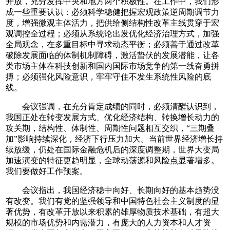
开放，充分发挥中央和地方两个积极性。在工作中，我们形
成一些重要认识：必须科学稳健把握宏观政策逆周期调节力
度，增强微观主体活力，把供给侧结构性改革主线贯穿于宏
观调控全过程；必须从系统论出发优化经济治理方式，加强
全局观念，在多重目标中寻求动态平衡；必须善于通过改革
破除发展面临的体制机制障碍，激活蛰伏的发展潜能，让各
类市场主体在科技创新和国内国际市场竞争的第一线奋勇拼
搏；必须强化风险意识，牢牢守住不发生系统性风险的底
线。
会议强调，在充分肯定成绩的同时，必须清醒认识到，
我国正处在转变发展方式、优化经济结构、转换增长动力的
攻关期，结构性、体制性、周期性问题相互交织，“三期叠
加”影响持续深化，经济下行压力加大。当前世界经济增长持
续放缓，仍处在国际金融危机后的深度调整期，世界大变局
加速演变的特征更趋明显，全球动荡源和风险点显著增多。
我们要做好工作预案。
会议指出，我国经济稳中向好、长期向好的基本趋势没
有改变。我们有党的坚强领导和中国特色社会主义制度的显
著优势，有改革开放以来积累的雄厚物质技术基础，有超大
规模的市场优势和内需潜力，有庞大的人力资本和人才资