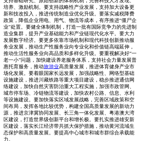
支持基础研究、原始创新的体制机制，完善科技人才发现、
培养、激励机制。要支持战略性产业发展，支持加大设备更
新和技改投入，推进传统制造业优化升级。要落实减税降费
政策，降低企业用电、用气、物流等成本，有序推进“僵尸企
业”处置。要健全体制机制，打造一批有国际竞争力的先进制
造业集群，提升产业基础能力和产业链现代化水平。要大力
发展数字经济。要更多依靠市场机制和现代科技创新推动服
务业发展，推动生产性服务业向专业化和价值链高端延伸，
推动生活性服务业向高品质和多样化升级。要重视解决好“一
老一小”问题，加快建设养老服务体系，支持社会力量发展普
惠托育服务，推动
旅游业
高质量发展，推进体育健身产业市
场化发展。要着眼国家长远发展，加强战略性、网络型基础
设施建设，推进川藏铁路等重大项目建设，稳步推进通信网
络建设，加快自然灾害防治重大工程实施，加强市政管网、
城市停车场、冷链物流等建设，加快农村公路、信息、水利
等设施建设。要加快落实区域发展战略，完善区域政策和空
间布局，发挥各地比较优势，构建全国高质量发展的新动力
源，推进京津冀协同发展、长三角一体化发展、粤港澳大湾
区建设，打造世界级创新平台和增长极。要扎实推进雄安新
区建设，落实长江经济带共抓大保护措施，推动黄河流域生
态保护和高质量发展。要提高中心城市和城市群综合承载能
力。