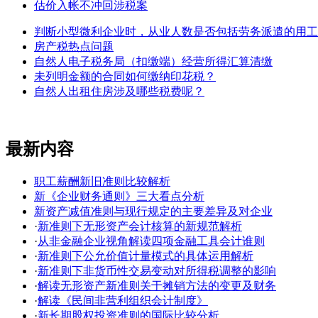
估价入帐不冲回涉税案
判断小型微利企业时，从业人数是否包括劳务派遣的用工
房产税热点问题
自然人电子税务局（扣缴端）经营所得汇算清缴
未列明金额的合同如何缴纳印花税？
自然人出租住房涉及哪些税费呢？
最新内容
职工薪酬新旧准则比较解析
新《企业财务通则》三大看点分析
新资产减值准则与现行规定的主要差异及对企业
·
新准则下无形资产会计核算的新规范解析
·
从非金融企业视角解读四项金融工具会计谁则
·
新准则下公允价值计量模式的具体运用解析
·
新准则下非货币性交易变动对所得税调整的影响
·
解读无形资产新准则关于摊销方法的变更及财务
·
解读《民间非营利组织会计制度》
·
新长期股权投资准则的国际比较分析