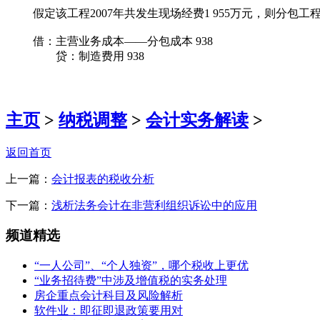
假定该工程2007年共发生现场经费1 955万元，则分包工程应承
借：主营业务成本——分包成本 938
贷：制造费用 938
主页
>
纳税调整
>
会计实务解读
>
返回首页
上一篇：
会计报表的税收分析
下一篇：
浅析法务会计在非营利组织诉讼中的应用
频道精选
“一人公司”、“个人独资”，哪个税收上更优
“业务招待费”中涉及增值税的实务处理
房企重点会计科目及风险解析
软件业：即征即退政策要用对