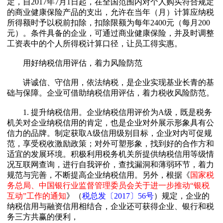
定，自2017年7月1日起，在全国范围内对个人购买符合规定
的商业健康保险产品的支出，允许在当年（月）计算应纳税
所得额时予以税前扣除，扣除限额为每年2400元（每月200
元）。条件具备的企业，可通过商业健康保险，并及时调整
工资表中的个人所得税计算口径，让员工得实惠。
用好纳税信用评估，着力风险防范
讲诚信、守信用，依法纳税，是企业实现基业长青的基
础与保障。企业可借助纳税信用评估，着力税收风险防范。
1. 提升纳税信用。企业纳税信用评价为A级，既是税务
机关对企业纳税信用的肯定，也是企业对外展示形象具有公
信力的品牌。制定获取A级信用级别目标，企业对内可促规
范，享受税收激励政策；对外可塑形象，找到好的合作方和
适宜的发展环境。积极利用税务机关所提供纳税信用等级情
况互联网查询，进行自我评价，查找漏洞和薄弱环节，着力
规范与完善，不断提高企业纳税信用。另外，根据《
国家税
务总局、中国银行业监督管理委员会关于进一步推动“银税
互动”工作的通知
》（
税总发〔2017〕56号
）规定，企业的
纳税信用与融资信用相结合，企业还可获得企业、银行和税
务三方共赢的便利，