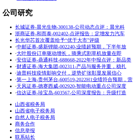
公司研究
长城证券-晨光生物-300138-公司动态点评：晨光科
浙商证券-和而泰-002402-点评报告：定增发力汽车
长光华芯首次覆盖给予“优于大市”评级
·
中邮证券-盛新锂能-002240-业绩超预期，下半年放
·
大叶股份订单驱动增长，骑乘式割草机放量在即
·
安信证券-鼎通科技-688668-2022年中报点评：新品类
·
财通证券-海大集团-002311-产品与服务并重，稳扎
·
迪普科技疫情影响交付，逆势扩张彰显发展信心
·
第一上海-贵州茅台-600519-2022H1业绩符合预期，营
·
天风证券-德赛西威-002920-智能电动重点公司深度
·
信达证券-珍宝岛-603567-公司深度报告：升级打造
山西省税务局
山西省电子税务局
自然人电子税务局
商务合作
信息举报
联系站长