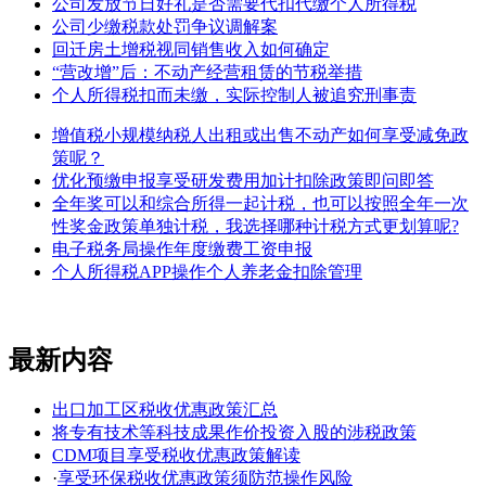
公司发放节日好礼是否需要代扣代缴个人所得税
公司少缴税款处罚争议调解案
回迁房土增税视同销售收入如何确定
“营改增”后：不动产经营租赁的节税举措
个人所得税扣而未缴，实际控制人被追究刑事责
增值税小规模纳税人出租或出售不动产如何享受减免政
策呢？
优化预缴申报享受研发费用加计扣除政策即问即答
全年奖可以和综合所得一起计税，也可以按照全年一次
性奖金政策单独计税，我选择哪种计税方式更划算呢?
电子税务局操作年度缴费工资申报
个人所得税APP操作个人养老金扣除管理
最新内容
出口加工区税收优惠政策汇总
将专有技术等科技成果作价投资入股的涉税政策
CDM项目享受税收优惠政策解读
·
享受环保税收优惠政策须防范操作风险