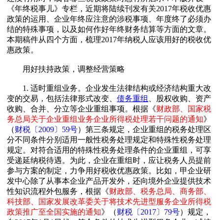
《年终税事儿》专栏，近期将陆续刊发有关2017年税收优惠
政策的运用、企业年终应注意的涉税事项、年度终了必须办
结的特殊事项，以及如何作好年终财务结算等方面的文章。
本期稿件从四个方面，梳理2017年纳税人应该用好的税收优
惠政策。
用好扶持政策，调整经营策略
1. 适时重组业务。企业发生法律结构或经济结构重大改
变的交易，包括法律形式改变、
债务重组
、股权收购、资产
收购、合并、分立等企业重组事项。根据《
财政部、国家税
务总局关于企业重组业务企业所得税处理若干问题的通知
》
（
财税〔2009〕59号
）第三条规定，企业重组的税务处理区
分不同条件分别适用一般性税务处理规定和特殊性税务处理
规定。对符合适用的特殊性税务处理条件的企业重组，可享
受递延纳税待遇。为此，企业在重组时，应让税务人员提前
参与方案的制定，力争用好税收优惠政策。比如，甲企业研
发中心除了从事本企业产品开发外，还向境外企业提供技术
性知识流程外包服务，根据《
财政部、税务总局、商务部、
科技部、国家发展改革委关于将技术先进型服务企业所得税
政策推广至全国实施的通知
》（
财税〔2017〕79号
）规定，