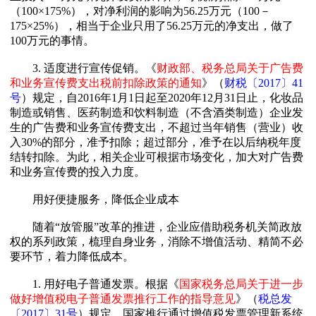
（100×175%），对净利润的影响为56.25万元（100－
175×25%），相当于企业只用了56.25万元的净支出，做了
100万元的事情。
3. 适度进行宣传促销。《
财政部、税务总局关于广告费
和业务宣传费支出税前扣除政策的通知
》（
财税〔2017〕41
号
）规定，自2016年1月1日起至2020年12月31日止，化妆品
制造或销售、医药制造和饮料制造（不含酒类制造）企业发
生的广告费和业务宣传费支出，不超过当年销售（营业）收
入30%的部分，准予扣除；超过部分，准予在以后纳税年度
结转扣除。为此，相关企业可根据市场变化，加大对广告费
和业务宣传费的投入力度。
用好便捷服务，降低企业成本
随着“放管服”改革的推进，企业应借助税务机关简政放
权的系列政策，梳理自身业务，消除不增值活动、精简不必
要环节，着力降低成本。
1. 用好电子普通发票。根据《
国家税务总局关于进一步
做好增值税电子普通发票推行工作的指导意见
》（
税总发
〔2017〕31号
）规定，国家推行通过增值税发票管理新系统