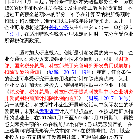
自2017年1月1日起，符合条件的技术先进型服务企业，减按
15%的税率征收企业所得税；发生的职工教育经费支出，不
超过工资薪金总额8%的部分，准予在计算应纳税所得额时
扣除；超过部分，准予在以后纳税年度结转扣除。因此，甲
企业可考虑将这部分
外包业务
从主业中分立出来，单独设立
子
公司
，在适用特殊性税务处理规定的同时，充分享受企业
所得税优惠政策。
2. 适时加大研发投入。创新是引领发展的第一动力，企
业会通过研发投入来增强企业技术创新动力。根据《
财政
部、国家税务总局、科技部关于完善研究开发费用税前加计
扣除政策的通知
》（
财税〔2015〕119号
）规定，符合条件
的企业可享受研究开发费用税前加计扣除政策优惠。为此，
企业应适时加大研发投入，特别是科技型中小企业，根据
《
财政部、税务总局、科技部关于提高科技型中小企业研究
开发费用税前加计扣除比例的通知
》（
财税〔2017〕34号
）
第一条规定，科技型中小企业开展研发活动中实际发生的研
发费用，未形成
无形资产
计入当期损益的，在按规定据实扣
除的基础上，在2017年1月1日至2019年12月31日期间，再按
照实际发生额的75%在税前加计扣除；形成无形资产的，在
上述期间按照无形资产成本的175%在税前摊销。如，以企
业投入100万元研究开发费用计算，可税前扣除175万元