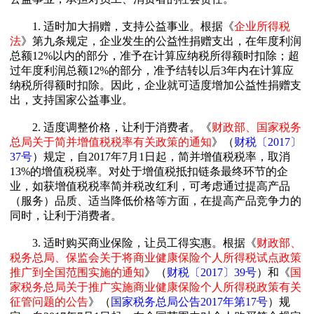
1. 适时加大捐赠，支持公益事业。根据《
企业所得税
法
》第九条规定，企业发生的公益性捐赠支出，在年度利润
总额12%以内的部分，准予在计算应纳税所得额时扣除；超
过年度利润总额12%的部分，准予结转以后3年内在计算应
纳税所得额时扣除。因此，企业就可适度增加公益性捐赠支
出，支持国家公益事业。
2. 适度调整价格，让利于消费者。《
财政部、国家税务
总局关于简并增值税税率有关政策的通知
》（
财税〔2017〕
37号
）规定，自2017年7月1日起，简并增值税税率，取消
13%的增值税税率。对处于增值税抵扣链条最终环节的企
业，如获增值税税率简并税改红利，可考虑通过提高产品
（服务）品质、适当降低价格等方面，在提高产品竞争力的
同时，让利于消费者。
3. 适时购买商业保险，让员工得实惠。根据《
财政部、
税务总局、保监会关于将商业健康保险个人所得税试点政策
推广到全国范围实施的通知
》（
财税〔2017〕39号
）和《
国
家税务总局关于推广实施商业健康保险个人所得税政策有关
征管问题的公告
》（
国家税务总局公告2017年第17号
）规