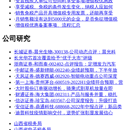
·
安置残疾人单位可否同时享受多项增值税优惠政
·
享受减税、免税的条件发生变化，纳税人应如何
·
销售免税产品开具增值税专用发票，还能再享受
·
月销售额没有达到5000元的企业，是否免征增值税
·
增值税优惠备案事项、流程汇总
公司研究
长城证券-晨光生物-300138-公司动态点评：晨光科
长光华芯首次覆盖给予“优于大市”评级
浙商证券-和而泰-002402-点评报告：定增发力汽车
·
中邮证券-盛新锂能-002240-业绩超预期，下半年放
·
天风证券-德赛西威-002920-智能电动重点公司深度
·
第一上海-贵州茅台-600519-2022H1业绩符合预期，营
·
大叶股份订单驱动增长，骑乘式割草机放量在即
·
财通证券-海大集团-002311-产品与服务并重，稳扎
·
信达证券-珍宝岛-603567-公司深度报告：升级打造
·
安信证券-鼎通科技-688668-2022年中报点评：新品类
·
迪普科技疫情影响交付，逆势扩张彰显发展信心
山西省税务局
山西省电子税务局