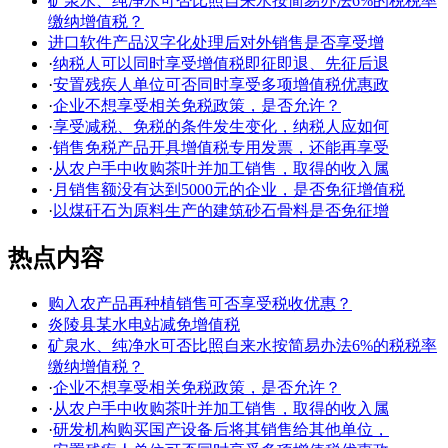
矿泉水、纯净水可否比照自来水按简易办法6%的税税率
缴纳增值税？
进口软件产品汉字化处理后对外销售是否享受增
·
纳税人可以同时享受增值税即征即退、先征后退
·
安置残疾人单位可否同时享受多项增值税优惠政
·
企业不想享受相关免税政策，是否允许？
·
享受减税、免税的条件发生变化，纳税人应如何
·
销售免税产品开具增值税专用发票，还能再享受
·
从农户手中收购茶叶并加工销售，取得的收入属
·
月销售额没有达到5000元的企业，是否免征增值税
·
以煤矸石为原料生产的建筑砂石骨料是否免征增
热点内容
购入农产品再种植销售可否享受税收优惠？
炎陵县某水电站减免增值税
矿泉水、纯净水可否比照自来水按简易办法6%的税税率
缴纳增值税？
·
企业不想享受相关免税政策，是否允许？
·
从农户手中收购茶叶并加工销售，取得的收入属
·
研发机构购买国产设备后将其销售给其他单位，