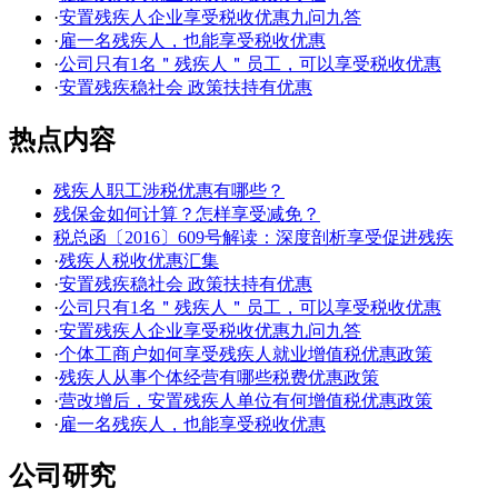
·
安置残疾人企业享受税收优惠九问九答
·
雇一名残疾人，也能享受税收优惠
·
公司只有1名＂残疾人＂员工，可以享受税收优惠
·
安置残疾稳社会 政策扶持有优惠
热点内容
残疾人职工涉税优惠有哪些？
残保金如何计算？怎样享受减免？
税总函〔2016〕609号解读：深度剖析享受促进残疾
·
残疾人税收优惠汇集
·
安置残疾稳社会 政策扶持有优惠
·
公司只有1名＂残疾人＂员工，可以享受税收优惠
·
安置残疾人企业享受税收优惠九问九答
·
个体工商户如何享受残疾人就业增值税优惠政策
·
残疾人从事个体经营有哪些税费优惠政策
·
营改增后，安置残疾人单位有何增值税优惠政策
·
雇一名残疾人，也能享受税收优惠
公司研究