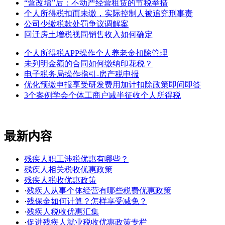
“营改增”后：不动产经营租赁的节税举措
个人所得税扣而未缴，实际控制人被追究刑事责
公司少缴税款处罚争议调解案
回迁房土增税视同销售收入如何确定
个人所得税APP操作个人养老金扣除管理
未列明金额的合同如何缴纳印花税？
电子税务局操作指引-房产税申报
优化预缴申报享受研发费用加计扣除政策即问即答
3个案例学会个体工商户减半征收个人所得税
最新内容
残疾人职工涉税优惠有哪些？
残疾人相关税收优惠政策
残疾人税收优惠政策
·
残疾人从事个体经营有哪些税费优惠政策
·
残保金如何计算？怎样享受减免？
·
残疾人税收优惠汇集
·
促进残疾人就业税收优惠政策专栏