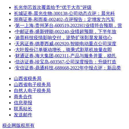
长光华芯首次覆盖给予“优于大市”评级
长城证券-晨光生物-300138-公司动态点评：晨光科
浙商证券-和而泰-002402-点评报告：定增发力汽车
·
第一上海-贵州茅台-600519-2022H1业绩符合预期，营
·
中邮证券-盛新锂能-002240-业绩超预期，下半年放
·
迪普科技疫情影响交付，逆势扩张彰显发展信心
·
天风证券-德赛西威-002920-智能电动重点公司深度
·
大叶股份订单驱动增长，骑乘式割草机放量在即
·
财通证券-海大集团-002311-产品与服务并重，稳扎
·
信达证券-珍宝岛-603567-公司深度报告：升级打造
·
安信证券-鼎通科技-688668-2022年中报点评：新品类
山西省税务局
山西省电子税务局
自然人电子税务局
商务合作
信息举报
联系站长
发送邮件
税企网版权所有