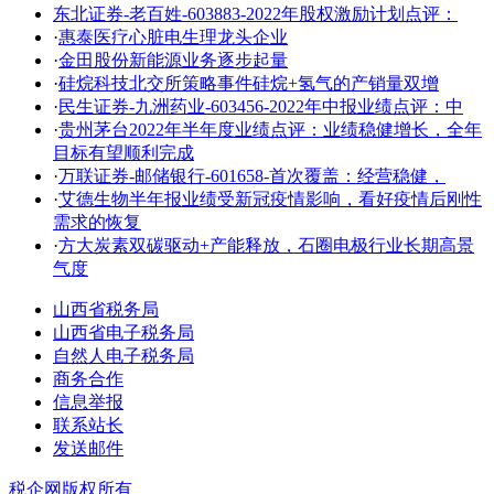
东北证券-老百姓-603883-2022年股权激励计划点评：
·
惠泰医疗心脏电生理龙头企业
·
金田股份新能源业务逐步起量
·
硅烷科技北交所策略事件硅烷+氢气的产销量双增
·
民生证券-九洲药业-603456-2022年中报业绩点评：中
·
贵州茅台2022年半年度业绩点评：业绩稳健增长，全年
目标有望顺利完成
·
万联证券-邮储银行-601658-首次覆盖：经营稳健，
·
艾德生物半年报业绩受新冠疫情影响，看好疫情后刚性
需求的恢复
·
方大炭素双碳驱动+产能释放，石圈电极行业长期高景
气度
山西省税务局
山西省电子税务局
自然人电子税务局
商务合作
信息举报
联系站长
发送邮件
税企网版权所有