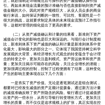
正，就必须制定详细规范且可操作的资产减值确认操作指
引。再如未来现金流量的预计准确与否也直接影响到资产减
值金额的大小。因此对资产规模巨大，从业人员众多的商业
银行来说，如何保证判断的一致性、可比性、客观性是一个
很大的挑战，这就要求制定具体的未来现金流预计工作指引
等，这都对管理的细化提出了更高的要求。
（二）从资产减值确认和计量的结果看，新准则下资产
减值会计变化的影响也是巨大和深远的。与现行会计制度相
比，新准则体系下资产减值的确认和计量是新准则体系中变
化最大，影响最大的部分之一。它体现了我国坚持树立科学
发展观的大背景，将经济增长方式观念的转变蕴含于会计理
念的转变之中，更加关注盈利模式、资产营运效率和资产质
量；更加关注揭示可能存在的风险，关注企业增长的潜能；
更加强调过程的控制，控制了过程便拥有了结果，这种变化
产生的影响主要体现在以下几个方面：
一是夯实了资产价值。无论是逐笔测试还是组合测试，
都要对已经发生减值的资产足额计提拨备。通过新方法计量
的减值准确反映了资产所隐含的风险。银行通过计提减值挤
出资产的一些水分，从而引导银行转变增长方式，更加关注
增长的质量，而不仅仅是追求规模上的扩张，真正实现在控