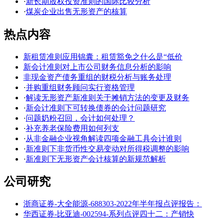
·
新长期股权投资准则的国际比较分析
·
煤炭企业出售无形资产的核算
热点内容
新租赁准则应用锦囊：租赁豁免之什么是“低价
新会计准则对上市公司财务信息分析的影响
非现金资产债务重组的财税分析与账务处理
·
并购重组财务顾问实行资格管理
·
解读无形资产新准则关于摊销方法的变更及财务
·
新会计准则下可转换债券的会计问题研究
·
问题奶粉召回，会计如何处理？
·
补充养老保险费用如何列支
·
从非金融企业视角解读四项金融工具会计谁则
·
新准则下非货币性交易变动对所得税调整的影响
·
新准则下无形资产会计核算的新规范解析
公司研究
浙商证券-大全能源-688303-2022年半年报点评报告：
华西证券-比亚迪-002594-系列点评四十二：产销快