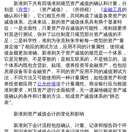
新准则下共有四项准则规范资产减值的确认和计量，分
别是《
存货
》、《资产减值》、《所得税》、《
金融工具
的
确认和计量》，它们相互作用，共同构成了涵盖各类资产的
减值体系。总体来说，新的资产减值体系具有两个显著特
征：一是全面性，只要资产存在减值的可能性，准则就要求
对其进行测试，弥补了以往制度只规范部分资产减值的不
足；二是科学性，准则为张克秋朱学彬每一类型的资产“量
身定做”了相应的测试方法，应用不同的计量属性，使得减
值金额更加准确。新准则关于资产减值的规范是一个体系，
它是完整的、不是零散的；是相互联系的，不是独立的。这
个体系内既包含贷款、贴现、债券投资等金融资产，也包括
房屋设备等非金融资产。不同的资产应用不同的减值测试方
法，不同方法又可能使用同一种计量属性，如抵债资产和债
券投资都应用了
公允价值
这个计量属性。商业银行应当根据
准则要求，对其资产进行全面梳理，无一遗漏地确定资产减
值确认的条件和计量的方法，组成资产减值体系的“静态
表”。
新准则资产减值会计的变化和影响
新准则下会计流程包括确认、计量、记录和报告四个环
节，而旧准则下减值会计仅具有记录功能，所以新准则下资