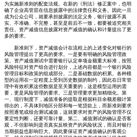
为实施新准则的配套法规。在新的《刑法》修正案中，也明
确了企业高管层在信息披露中的法律责任和义务。因此一旦
成为公众公司，就要承担披露的法定义务，银行披露不真
实、不准确、不完整，甚至是前后不一致，都要被追究相关
责任。资产减值信息披露对资产减值的确认和计量提出了更
多的要求。
新准则下，资产减值会计在流程上的上述变化对银行的
风险管理提出了更高的要求。一是要有明确的风险管理政
策。资产减值测试中需要银行认定单项金额重大标准，按照
风险特征对资产组合进行划分，上述内容都是一个银行风险
管理目标和政策的组成部分。二是基础数据的积累。各种模
型的运用在一定程度上受到历史数据的制约，因此在日常管
理中有效积累这些数据是至关重要的，这是模型运用的需
要，更是风险管理的要求。三是管理要求更加精细化。第
一、现行制度下，减值准备的提取是根据科目余额差额计算
得出的，不具体到地区分部和每一笔贷款上，而新准则要求
按照逐笔或组合测试减值，这就要求对资产的风险管理不仅
要定性判断，还要可靠计量。第二、减值测试的确认是否客
观，不但影响到是否真实反映资产的风险状况，而且对银行
当期损益也影响巨大。因此要保证资产减值确认的客观公