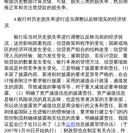
根据历史数据计算次级、可疑、损失三类的损失率，然后倒
推正常和关注类贷款的损失率。
4.银行对历史损失率进行适当调整以反映现实的经济状
况
银行应当对历史损失率进行调整以反映当前的经济状
况，这些影响因素包括：信贷政策和程序的变化；国家或地
区的经济环境发生变化；信贷资产组合的结构改变；信贷管
理人员的经验、能力发生变化；逾期贷款、非应计贷款、重
组贷款的数量发生变化；银行本身的管理方法、信贷紧缩政
策或是外部竞争发生变化。三是明确了披露要求和责任。⑴
丰富了披露内容。新准则对披露的要求是异常严格的，在会
计报表附注中要求银行披露：采用的减值会计政策，减值发
生的原因、导致减值的事项等等，对于重大减值还要单独披
露。（2）明确了资产减值信息的披露责任。资产减值信息
是银行风险状况的真实反映，也是投资者决策的主要依据，
所以依法披露资产减值信息是商业银行的义务和责任。新准
则借鉴国际上先进银行的惯例做法，要求银行建立专门的内
部控制流程确保披露相关信息的质量，明确披露责任。我国
证监会已于近日公布了《上市
公司
信息披露管理办法》（于
2007年1月30日开始执行）；财政部也在制定有关办法，作