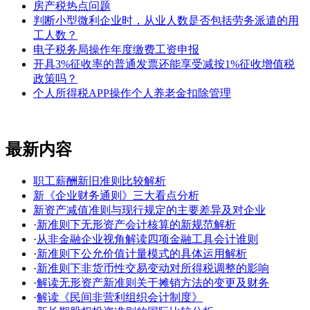
房产税热点问题
判断小型微利企业时，从业人数是否包括劳务派遣的用
工人数？
电子税务局操作年度缴费工资申报
开具3%征收率的普通发票还能享受减按1%征收增值税
政策吗？
个人所得税APP操作个人养老金扣除管理
最新内容
职工薪酬新旧准则比较解析
新《企业财务通则》三大看点分析
新资产减值准则与现行规定的主要差异及对企业
·
新准则下无形资产会计核算的新规范解析
·
从非金融企业视角解读四项金融工具会计谁则
·
新准则下公允价值计量模式的具体运用解析
·
新准则下非货币性交易变动对所得税调整的影响
·
解读无形资产新准则关于摊销方法的变更及财务
·
解读《民间非营利组织会计制度》