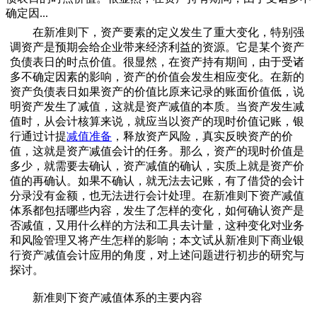
确定因...
在新准则下，资产要素的定义发生了重大变化，特别强
调资产是预期会给企业带来经济利益的资源。它是某个资产
负债表日的时点价值。很显然，在资产持有期间，由于受诸
多不确定因素的影响，资产的价值会发生相应变化。在新的
资产负债表日如果资产的价值比原来记录的账面价值低，说
明资产发生了减值，这就是资产减值的本质。当资产发生减
值时，从会计核算来说，就应当以资产的现时价值记账，银
行通过计提
减值准备
，释放资产风险，真实反映资产的价
值，这就是资产减值会计的任务。那么，资产的现时价值是
多少，就需要去确认，资产减值的确认，实质上就是资产价
值的再确认。如果不确认，就无法去记账，有了借贷的会计
分录没有金额，也无法进行会计处理。在新准则下资产减值
体系都包括哪些内容，发生了怎样的变化，如何确认资产是
否减值，又用什么样的方法和工具去计量，这种变化对业务
和风险管理又将产生怎样的影响；本文试从新准则下商业银
行资产减值会计应用的角度，对上述问题进行初步的研究与
探讨。
新准则下资产减值体系的主要内容