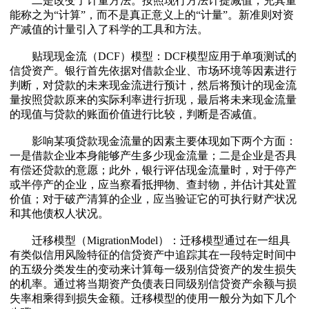
二是改变了计量方法。按照现行方法计提减值，充其量
能称之为“计算”，而不是真正意义上的“计量”。新准则对资
产减值的计量引入了科学的工具和方法。
贴现现金流（DCF）模型：DCF模型应用于单项测试的
信贷资产。银行首先依据对借款企业、市场环境等因素进行
判断，对贷款的未来现金流进行预计，然后将预计的现金流
量按照贷款原来的实际利率进行折现，最后将未来现金流量
的现值与贷款的账面价值进行比较，判断是否减值。
影响某项贷款现金流量的因素主要体现如下两个方面：
一是借款企业本身能够产生多少现金流量；二是企业是否具
有偿还贷款的意愿；此外，银行评估现金流量时，对于停产
或半停产的企业，应当察看抵押物、查封物，并估计其处置
价值；对于破产清算的企业，应当验证它的可执行财产状况
和其他债权人状况。
迁移模型（MigrationModel）：迁移模型通过在一组具
有类似信用风险特征的信贷资产中追踪其在一段特定时间中
的五级分类发生的变动来计算每一级别信贷资产的发生损失
的机率。通过将当期资产负债表日同级别信贷资产余额与损
失率相乘得到损失金额。迁移模型的使用一般分为如下几个