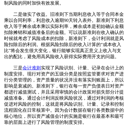
制风险的同时加快有效发展。
二是做实了收益。旧准则下当期利息收入等于合同本金
乘以合同利率，利息收入逾期90天转入表外。新准则下利息
收入等于摊余成本乘以实际利率，摊余成本是初始确认金额
扣除摊销和减值准备后的金额。可以说新准则在收入确认的
时候就考虑了风险成本的扣除，新准则下，会计利润就是风
险扣除后的利润。根据风险扣除后的收入计算的“成本收入
比”将会发生很大变化，银行能够实现真正意义上收入与支
出的配比，避免用高风险收入获得实际费用开支的问题。
三是
会计准则
实现了风险识别、计量、记录在会计上的
制度安排。现行对资产的五级分类是按照监管要求对资产进
行分类管理的，资产质量的状况并没有落实到账面上，所以
影响是衰减的。新准则下，银行在每一资产负债表日对资产
都进行减值测试，并且采用审慎的会计政策对损失部分计提
减值准备。通过会计利润反映风险状况，通过对利润的考核
促进对风险的控制，这就是将风险识别、计量、记录和控制
流程固化在日常核算中。因为会计数据在银行各类数据中的
核心地位，所以资产减值会计的实施是银行在最基本和最可
靠的层面上进行了风险管理的制度安排。