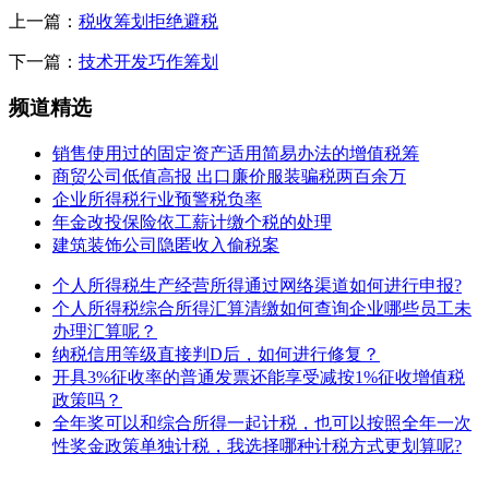
上一篇：
税收筹划拒绝避税
下一篇：
技术开发巧作筹划
频道精选
销售使用过的固定资产适用简易办法的增值税筹
商贸公司低值高报 出口廉价服装骗税两百余万
企业所得税行业预警税负率
年金改投保险依工薪计缴个税的处理
建筑装饰公司隐匿收入偷税案
个人所得税生产经营所得通过网络渠道如何进行申报?
个人所得税综合所得汇算清缴如何查询企业哪些员工未
办理汇算呢？
纳税信用等级直接判D后，如何进行修复？
开具3%征收率的普通发票还能享受减按1%征收增值税
政策吗？
全年奖可以和综合所得一起计税，也可以按照全年一次
性奖金政策单独计税，我选择哪种计税方式更划算呢?