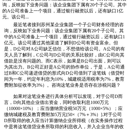
询，反映如下业务问题：该企业集团下属有20个子公司。其中
的A公司准备上一个项目，通过银行融资以后，还有缺口1亿
元。该公司...
最近笔者接到苏州某企业集团一个子公司财务经理的咨
询，反映如下业务问题：该企业集团下属有20个子公司。其
中的A公司准备上一个项目，通过银行融资以后，还有缺口1
亿元。该公司通过其他渠道了解到D公司有资金富余。但
是，D公司对A公司缺乏信任，不想借给该公司。A公司的有
关人员了解到，C公司与D公司的关系比较好，由C公司向其
借款是没有问题的。而C表示，如果是B公司出面，则可以
为其出力。B公司正好是A公司的协作单位，于是，A公司通
过B和C公司递进借贷的形式向D公司借到了这笔钱（借贷时
间为一年，约定年利息为10%，城建税适用税率为7%，教育
费附加征收率为3%）。咨询这笔业务是否存在涉税问题？
如果对这笔业务进行具体分析可以发现，对于公司D而
言，D向其他企业借出资金，同时收取利息1000万元
（10000×10%）；应当缴纳营业税50万元（1000×5%）；应
缴纳城建税及教育费附加5万元[50×（7%＋3%）].对于公司
D所取得的收入应当计算缴纳企业所得税（在实务操作过程
中是将这笔借贷业务所取得的利息收入，并入企业当年的收