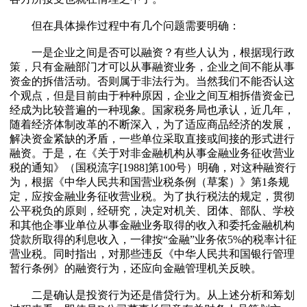
但在具体操作过程中有几个问题需要明确：
一是企业之间是否可以融资？有些人认为，根据现行政
策，只有金融部门才可以从事融资业务，企业之间不能从事
资金的拆借活动。否则属于非法行为。当然我们不能否认这
个观点，但是目前由于种种原因，企业之间互相拆借资金已
经成为比较普遍的一种现象。国家税务局也承认，近几年，
随着经济体制改革的不断深入，为了适应商品经济的发展，
解决资金紧缺的矛盾，一些单位采取直接或间接的形式进行
融资。于是，在《关于对非金融机构从事金融业务征收营业
税的通知》（国税流字[1988]第100号）明确，对这种融资行
为，根据《中华人民共和国营业税条例（草案）》第1条规
定，应按金融业务征收营业税。为了执行税法的规定，贯彻
公平税负的原则，经研究，决定对机关、团体、部队、学校
和其他企事业单位从事金融业务取得的收入和委托金融机构
贷款所取得的利息收入，一律按“金融”业务依5%的税率计征
营业税。同时指出，对那些违反《中华人民共和国银行管理
暂行条例》的融资行为，还应向金融管理机关反映。
二是确认是投资行为还是借贷行为。从上述分析和筹划