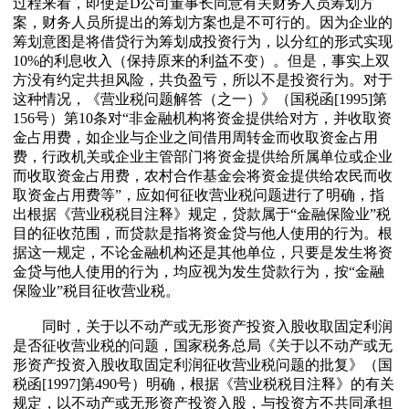
过程来看，即使是D公司董事长同意有关财务人员筹划方
案，财务人员所提出的筹划方案也是不可行的。因为企业的
筹划意图是将借贷行为筹划成投资行为，以分红的形式实现
10%的利息收入（保持原来的利益不变）。但是，事实上双
方没有约定共担风险，共负盈亏，所以不是投资行为。对于
这种情况，《营业税问题解答（之一）》（国税函[1995]第
156号）第10条对“非金融机构将资金提供给对方，并收取资
金占用费，如企业与企业之间借用周转金而收取资金占用
费，行政机关或企业主管部门将资金提供给所属单位或企业
而收取资金占用费，农村合作基金会将资金提供给农民而收
取资金占用费等”，应如何征收营业税问题进行了明确，指
出根据《营业税税目注释》规定，贷款属于“金融保险业”税
目的征收范围，而贷款是指将资金贷与他人使用的行为。根
据这一规定，不论金融机构还是其他单位，只要是发生将资
金贷与他人使用的行为，均应视为发生贷款行为，按“金融
保险业”税目征收营业税。
同时，关于以不动产或无形资产投资入股收取固定利润
是否征收营业税的问题，国家税务总局《关于以不动产或无
形资产投资入股收取固定利润征收营业税问题的批复》（国
税函[1997]第490号）明确，根据《营业税税目注释》的有关
规定，以不动产或无形资产投资入股，与投资方不共同承担