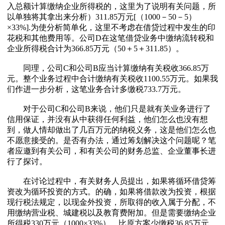
入总额计算缴纳企业所得税的，这里为了说明有关问题，所
以单独将其拿出来分析）311.85万元[（1000－50－5）
×33%].为使分析简单化，这里不考虑在借贷过程中发生的印
花税和其他费用等。公司D在这笔借贷业务中缴纳流转税和
企业所得税合计为366.85万元（50＋5＋311.85）。
同理，公司C和公司B应当计算缴纳有关税收366.85万
元。整个业务过程中合计缴纳有关税收1100.55万元。如果我
们作进一步分析，这笔业务合计多缴税733.7万元。
对于公司C和公司B来说，他们只是就有关业务进行了
信用保证，并没有从中获得任何利益，他们怎么也没有想
到，做人情却做出了几百万元的纳税义务，这是他们怎么也
不愿意接受的。是否有办法，通过筹划解决这个问题呢？笔
者应邀到有关公司，和有关公司的财务总监、企业董事长进
行了探讨。
在讨论过程中，有关财务人员提出，如果将循环借贷筹
资改为循环投资的方式。的确，如果将借款改为投资，根据
现行税法规定，以现金外投资，所取得的收入属于分配，不
用缴纳营业税、城建税以及教育费附加。但是需要缴纳企业
所得税330万元（1000×33%）。比原方案少缴税36.85万元