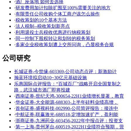
·
酒厂座落地 如何去选择
·
研发费用加计扣除扩围至100%需要关注的地方
·
有限责任公司收购个体工商户该怎么操作
·
税收筹划的10个基本方法
·
法人税制--税收筹划新亮点
·
利用退役士兵税收优惠进行纳税筹划
·
同一控制下股权转让和划转的税务筹划
·
多家企业税收筹划遭上交所问询，凸显税务合规
公司研究
长城证券-今世缘-603369-公司动态点评：新激励计
瀚蓝环境拟启动10~30亿元基础设施
乐惠国际点评报告：“百城百厂”战略开启全国复制之
路，武汉城市酒厂即将投建
·
西南证券-世纪天鸿-300654-22H1业绩增长显著，教育
·
华金证券-大全能源-688303-上半年硅料业绩高增，
·
首创证券-盛视科技-002990-公司简评报告：接连中
·
中航证券-联赢激光-688518-定增加速扩产，盈利能
·
浙商证券-九洲药业-603456-2022年中报点评：投资支
·
第一上海-贵州茅台-600519-2022H1业绩符合预期，营