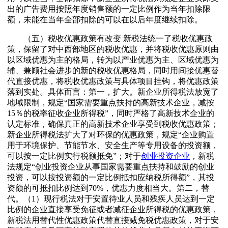
出的广告费用按照年度销售额的一定比例作为当年扣除限
额，未能在当年全部扣除的可以在以后年度继续扣除。
（五）税收优惠政策有改变 新税法统一了税收优惠政
策，保留了对中西部地区的税收优惠，并将税收优惠原则由
以区域优惠为主的格局，转为以产业优惠为主、区域优惠为
辅、兼顾社会进步的新的税收优惠格局，同时用间接优惠替
代直接优惠，将税收优惠政策与具体项目挂钩，将优惠政策
落到实处。具体而言：第一，扩大。新企业所得税法放宽了
地域限制，规定“国家需要重点扶持的高新技术企业，减按
15％的税率征收企业所得税”，同时严格了高新技术企业的
认定标准，确保真正的高新技术企业享受到税收优惠政策；
新企业所得税法扩大了对环保的优惠政策，规定“企业购置
用于环境保护、节能节水、安全生产等专用设备的投资额，
可以按一定比例实行税额抵免”；对于
创业投资企业
，新税
法规定“创业投资企业从事国家需要重点扶持和鼓励的创业
投资，可以按投资额的一定比例抵扣应纳税所得额”，其投
资额的可抵扣比例达到70%，优惠力度相当大。第二，替
代。（1）现行税法对于安置待业人员和残疾人员达到一定
比例的企业直接享受免征或者减征企业所得税的优惠政策，
新税法用替代性优惠政策代替直接减免税优惠政策，对于安