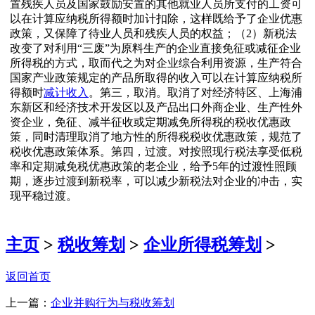
置残疾人员及国家鼓励安置的其他就业人员所支付的工资可
以在计算应纳税所得额时加计扣除，这样既给予了企业优惠
政策，又保障了待业人员和残疾人员的权益；（2）新税法
改变了对利用“三废”为原料生产的企业直接免征或减征企业
所得税的方式，取而代之为对企业综合利用资源，生产符合
国家产业政策规定的产品所取得的收入可以在计算应纳税所
得额时
减计收入
。第三，取消。取消了对经济特区、上海浦
东新区和经济技术开发区以及产品出口外商企业、生产性外
资企业，免征、减半征收或定期减免所得税的税收优惠政
策，同时清理取消了地方性的所得税税收优惠政策，规范了
税收优惠政策体系。第四，过渡。对按照现行税法享受低税
率和定期减免税优惠政策的老企业，给予5年的过渡性照顾
期，逐步过渡到新税率，可以减少新税法对企业的冲击，实
现平稳过渡。
主页
>
税收筹划
>
企业所得税筹划
>
返回首页
上一篇：
企业并购行为与税收筹划