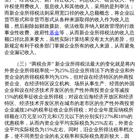
许权使用费收入、股息收入和其他收入，采用的是列举法；
而新企业所得税法则采用宽口径的收入总额概念，将企业以
货币形式和非货币形式从各种来源取得的收入作为收入总
额，然后剔除如财政拨款、依法收取并纳入财政管理的行政
事业性收费、政府性
基金
等，从而新企业所得税法的收入总
额口径比原来要大，虽然实际计算结果没有太大的差异，但
新规定有利于税务部门掌握企业所有的收入来源，从而避免
企业漏记收入。
（三）“两税合并” 新企业所得税法最大的变化就是将内
外资企业所得税率统一为25%.旧企业所得法下内资企业和外
资企业的所得税税率均为33%，但对设在经济特区的外商投
资企业、在经济特区设立机构、场所从事生产、经营的外国
企业和设在经济技术开发区的生产性外商投资企业等减按
15%的税率征收企业所得税；对设在沿海经济开放区和经济
特区、经济技术开发区所在城市的老市区的生产性外商投资
企业减按24%的税率征收企业所得税；对企业年度应纳税所
得额在3万元至10万元和3万元以下的分别实行27%和18%的
优惠税率，从而内资企业平均实际税负为25%左右，外资企
业平均实际税负为15%左右。同时，旧企业所得法税率档次
多，使不同类型企业的名义税率和实际税负差距较大，因