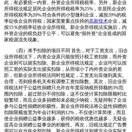
此，有必要统一内资、外资企业所得税税率。另外，新企业
所得税法规定居民企业的所得税税率为25%，非居民企业的
所得税税率为20%.符合条件的小型微利企业，减按20%的税
率征收企业所得税；国家需要重点扶持的
高新技术
企业，减
按15％的税率征收企业所得税。新企业所得税法实施后，内
外资企业的税负趋于公平，可以避免“假外资”企业造成的国
家税源流失现象。
（四）准予扣除的项目不同 首先，对于工资支出，旧企
业所得税法下，内资企业原只能按照计税工资扣除，而外资
企业则可以据实扣除。新企业所得税法规定，企业均可以按
照工资的实际支出据实扣除，从而缩小了内外资企业的差
距，但新企业所得税法同时也规定，工资支出应做到真实、
合理，否则税务机关有权调整工资扣除数。其次，旧企业所
得税法对于公益性捐赠只允许在年度应纳税所得额的3%范
围内扣除，超过部分不得扣除，这不仅使计算扣除限额时比
较繁琐，而且企业多捐赠却未必能少纳税，无疑抑制了企业
参与公益性捐赠的积极性。新企业所得税法将公益性捐赠的
扣除限额放宽为年会计利润的12%，不仅使计算简便，而且
使企业捐赠公益事业越多，获得的税收优惠也越多，无疑会
提高企业捐赠公益事业的积极性。再次，旧税法规定广告费
用可以在当年全部扣除，新企业所得税法则规定企业实际支