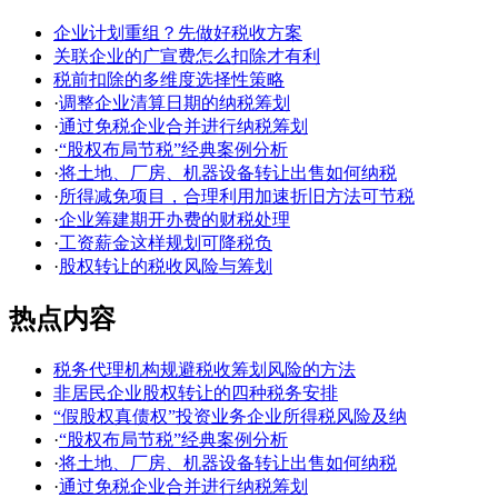
企业计划重组？先做好税收方案
关联企业的广宣费怎么扣除才有利
税前扣除的多维度选择性策略
·
调整企业清算日期的纳税筹划
·
通过免税企业合并进行纳税筹划
·
“股权布局节税”经典案例分析
·
将土地、厂房、机器设备转让出售如何纳税
·
所得减免项目，合理利用加速折旧方法可节税
·
企业筹建期开办费的财税处理
·
工资薪金这样规划可降税负
·
股权转让的税收风险与筹划
热点内容
税务代理机构规避税收筹划风险的方法
非居民企业股权转让的四种税务安排
“假股权真债权”投资业务企业所得税风险及纳
·
“股权布局节税”经典案例分析
·
将土地、厂房、机器设备转让出售如何纳税
·
通过免税企业合并进行纳税筹划