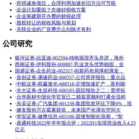
·
所得减免项目，合理利用加速折旧方法可节税
·
企业计划重组？先做好税收方案
·
企业筹建期开办费的财税处理
·
股权转让的税收风险与筹划
·
关联企业的广宣费怎么扣除才有利
公司研究
银河证券-比亚迪-002594-纯电插混齐头并进，海外
西南证券-伊利股份-600887-乳业龙头优势稳固，全
国盛证券-众生药业-002317-创新药布局厚积薄发，
·
首创证券-康缘药业-600557-公司简评报告：重点品
·
中航证券-联赢激光-688518-定增加速扩产，盈利能
·
光大证券-生益科技-600183-跟踪报告之二：需求拓
·
台华新材中国化学官宣己二腈装置顺利打通全流程
·
东吴证券-广汽集团-601238-集团批发环比下降6%，埃
·
健友股份万古霉素获批，未来国产化潜在空间大
·
华安证券-健麾信息-605186-迎接智能化浪潮，“智
·
鼎通科技2022年半年报点评：2022H1实现营业收入4.23
亿元