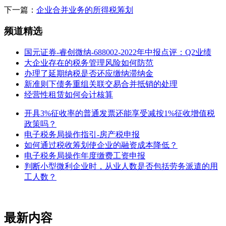
下一篇：
企业合并业务的所得税筹划
频道精选
国元证券-睿创微纳-688002-2022年中报点评：Q2业绩
大企业存在的税务管理风险如何防范
办理了延期纳税是否还应缴纳滞纳金
新准则下债务重组关联交易合并抵销的处理
经营性租赁如何会计核算
开具3%征收率的普通发票还能享受减按1%征收增值税
政策吗？
电子税务局操作指引-房产税申报
如何通过税收筹划使企业的融资成本降低？
电子税务局操作年度缴费工资申报
判断小型微利企业时，从业人数是否包括劳务派遣的用
工人数？
最新内容