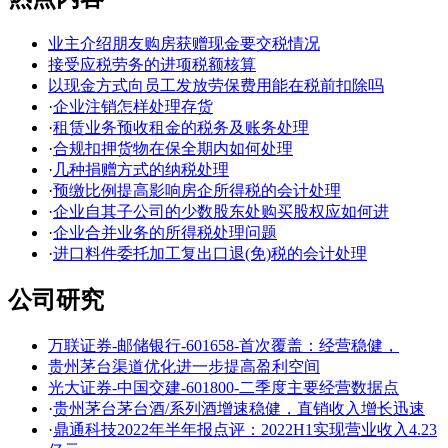
业主介绍朋友购房获赠现金要交税情况
接受应税劳务的进项税额核算
以现金方式向员工发放劳保费用能在税前扣除吗
·
企业注销怎样处理存货
·
租赁业务预收租金的税务及账务处理
·
合规扣押货物在保全期内如何处理
·
几种捐赠方式的纳税处理
·
预缴比例提高影响房企所得税的会计处理
·
企业自其子公司的少数股东处购买股权应如何进
·
企业合并业务的所得税处理问题
·
进口料件委托加工复出口退(免)税的会计处理
公司研究
万联证券-邮储银行-601658-首次覆盖：经营稳健，
贵州茅台渠道优化进一步提高盈利空间
光大证券-中国交建-601800-二季度主要经营数据点
·
贵州茅台茅台酒/系列酒增速稳健，直销收入增长迅速
·
鼎通科技2022年半年报点评：2022H1实现营业收入4.23