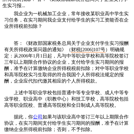
生实习报...
我企业为一机械加工企业，常年接收某职业高中学生实
习任务，在实习期间我企业支付给学生的实习工资能否在企
业所得税前扣除？
答：《财政部国家税务总局关于企业支付学生实习报酬
有关所得税政策问题的通知》（
财
税
[
2
0
0
6
]
1
0
7
号
）明确规
定：从2006年1月1日起，凡与中等职业学校和高等院校签订
三年以上期限合作协议的企业，支付给学生实习期间的报
酬，准予在计算缴纳企业所得税税前扣除；对中等职业学校
和高等院校实习生取得的符合我国个人所得税法规定的报
酬，企业应代扣代缴其相应的个人所得税款。
上述中等职业学校包括普通中等专业学校、成人中等专
业学校、职业高中（职教中心）和技工学校，高等院校包括
高等职业院校、普通高等院校和全日制成人高等院校。
据此，你
公司
如果与该职业高中签订三年以上期限合作
协议，在实习期间支付给学生实习期间的报酬，准予在计算
缴纳企业所得税前扣除；否则，不予扣除。