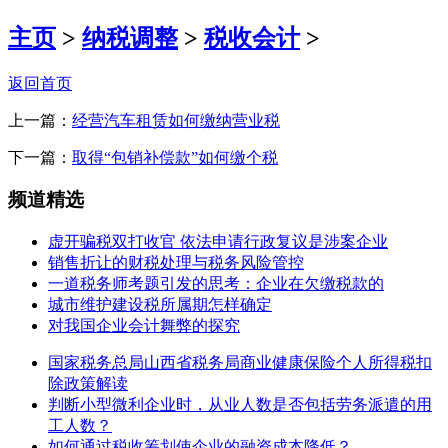
主页
>
纳税调整
>
税收会计
>
返回首页
上一篇：
经营汽车租赁如何缴纳营业税
下一篇：
取得“包销补偿款”如何缴个税
频道精选
虚开骗税双打收官 依法申请行政复议是涉案企业
销售折让的财税处理与税务风险管控
一道税务师考题引发的思考：企业在欠缴税款的
城市维护建设税所属期怎样确定
对我国企业会计舞弊的探究
国家税务总局山西省税务局商业健康保险个人所得税扣
除政策解读
判断小型微利企业时，从业人数是否包括劳务派遣的用
工人数？
如何通过税收筹划使企业的融资成本降低？