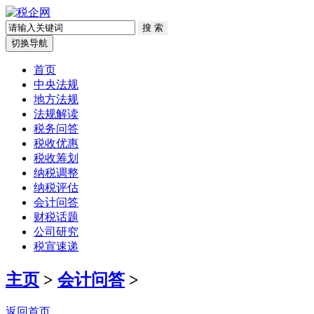
切换导航
首页
中央法规
地方法规
法规解读
税务问答
税收优惠
税收筹划
纳税调整
纳税评估
会计问答
财税话题
公司研究
税宣速递
主页
>
会计问答
>
返回首页