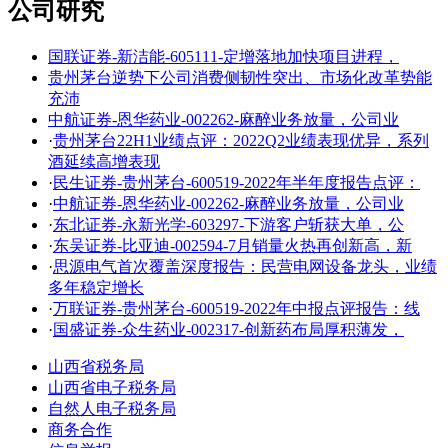
公司研究
国联证券-新洁能-605111-定增落地加快项目进程，
贵州茅台逆势下公司消费侧韧性突出、市场化改革势能
充沛
中航证券-恩华药业-002262-麻醉业务放量，公司业
·
贵州茅台22H1业绩点评：2022Q2业绩表现优异，系列
酒延续高增表现
·
民生证券-贵州茅台-600519-2022年半年度报告点评：
·
中航证券-恩华药业-002262-麻醉业务放量，公司业
·
东北证券-永新光学-603297-下游客户斩获大单，公
·
东吴证券-比亚迪-002594-7月销量火热再创新高，新
·
思源电气首次覆盖深度报告：民营电网设备龙头，业绩
多年稳定增长
·
万联证券-贵州茅台-600519-2022年中报点评报告：线
·
国盛证券-众生药业-002317-创新药布局厚积薄发，
山西省税务局
山西省电子税务局
自然人电子税务局
商务合作