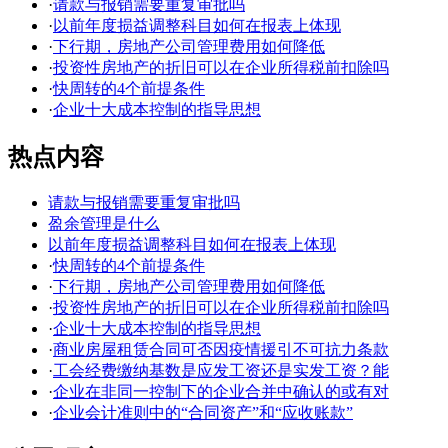
·
请款与报销需要重复审批吗
·
以前年度损益调整科目如何在报表上体现
·
下行期，房地产公司管理费用如何降低
·
投资性房地产的折旧可以在企业所得税前扣除吗
·
快周转的4个前提条件
·
企业十大成本控制的指导思想
热点内容
请款与报销需要重复审批吗
盈余管理是什么
以前年度损益调整科目如何在报表上体现
·
快周转的4个前提条件
·
下行期，房地产公司管理费用如何降低
·
投资性房地产的折旧可以在企业所得税前扣除吗
·
企业十大成本控制的指导思想
·
商业房屋租赁合同可否因疫情援引不可抗力条款
·
工会经费缴纳基数是应发工资还是实发工资？能
·
企业在非同一控制下的企业合并中确认的或有对
·
企业会计准则中的“合同资产”和“应收账款”