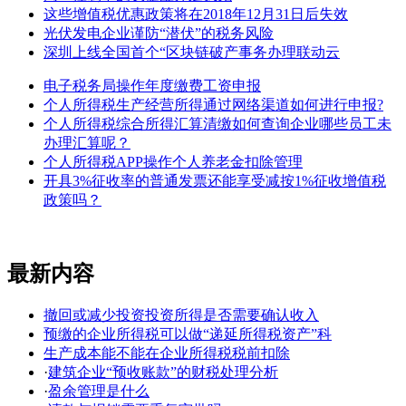
这些增值税优惠政策将在2018年12月31日后失效
光伏发电企业谨防“潜伏”的税务风险
深圳上线全国首个“区块链破产事务办理联动云
电子税务局操作年度缴费工资申报
个人所得税生产经营所得通过网络渠道如何进行申报?
个人所得税综合所得汇算清缴如何查询企业哪些员工未
办理汇算呢？
个人所得税APP操作个人养老金扣除管理
开具3%征收率的普通发票还能享受减按1%征收增值税
政策吗？
最新内容
撤回或减少投资投资所得是否需要确认收入
预缴的企业所得税可以做“递延所得税资产”科
生产成本能不能在企业所得税税前扣除
·
建筑企业“预收账款”的财税处理分析
·
盈余管理是什么